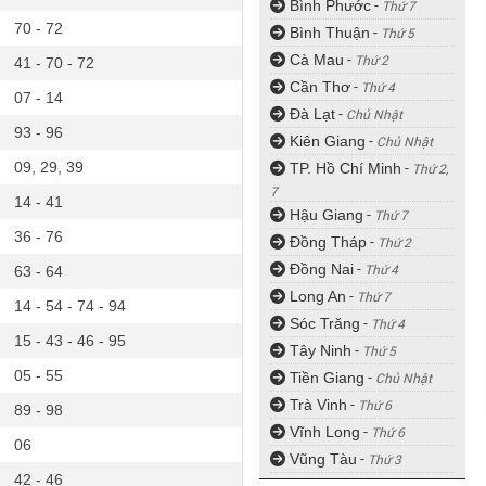
-
Bình Phước
Thứ 7
70 - 72
-
Bình Thuận
Thứ 5
-
Cà Mau
Thứ 2
41 - 70 - 72
-
Cần Thơ
Thứ 4
07 - 14
-
Đà Lạt
Chủ Nhật
93 - 96
-
Kiên Giang
Chủ Nhật
-
09, 29, 39
TP. Hồ Chí Minh
Thứ 2,
7
14 - 41
-
Hậu Giang
Thứ 7
36 - 76
-
Đồng Tháp
Thứ 2
-
Đồng Nai
Thứ 4
63 - 64
-
Long An
Thứ 7
14 - 54 - 74 - 94
-
Sóc Trăng
Thứ 4
15 - 43 - 46 - 95
-
Tây Ninh
Thứ 5
05 - 55
-
Tiền Giang
Chủ Nhật
-
Trà Vinh
Thứ 6
89 - 98
-
Vĩnh Long
Thứ 6
06
-
Vũng Tàu
Thứ 3
42 - 46