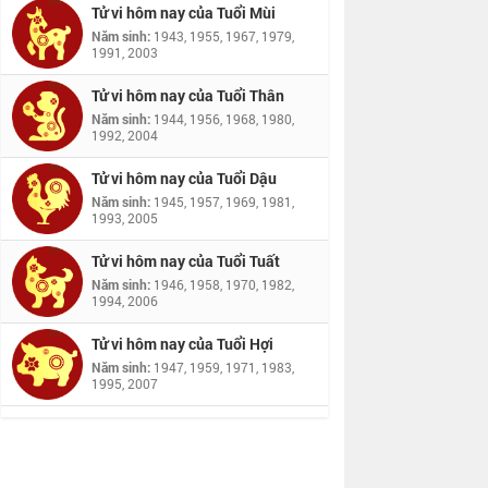
Tử vi hôm nay của Tuổi Mùi
Năm sinh:
1943, 1955, 1967, 1979,
1991, 2003
Tử vi hôm nay của Tuổi Thân
Năm sinh:
1944, 1956, 1968, 1980,
1992, 2004
Tử vi hôm nay của Tuổi Dậu
Năm sinh:
1945, 1957, 1969, 1981,
1993, 2005
Tử vi hôm nay của Tuổi Tuất
Năm sinh:
1946, 1958, 1970, 1982,
1994, 2006
Tử vi hôm nay của Tuổi Hợi
Năm sinh:
1947, 1959, 1971, 1983,
1995, 2007