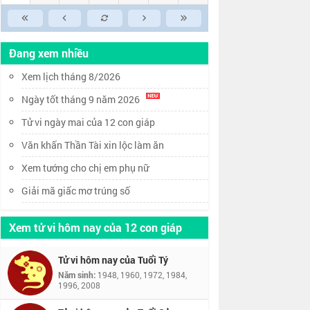
Đang xem nhiều
Xem lịch tháng 8/2026
Ngày tốt tháng 9 năm 2026
Tử vi ngày mai của 12 con giáp
Văn khấn Thần Tài xin lộc làm ăn
Xem tướng cho chị em phụ nữ
Giải mã giấc mơ trúng số
Xem tử vi hôm nay của 12 con giáp
Tử vi hôm nay của Tuổi Tý
Năm sinh:
1948, 1960, 1972, 1984,
1996, 2008