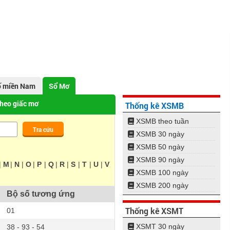
ố miền Nam
Sổ Mơ
theo giấc mơ
Thống kê XSMB
XSMB theo tuần
Tra cứu
XSMB 30 ngày
XSMB 50 ngày
XSMB 90 ngày
|
M
|
N
|
O
|
P
|
Q
|
R
|
S
|
T
|
U
|
V
XSMB 100 ngày
XSMB 200 ngày
Bộ số tương ứng
Thống kê XSMT
01
XSMT 30 ngày
38 - 93 - 54