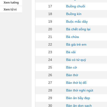
Xem tướng
17
Buồng chuối
Xem tử vi
18
Buồng kín
19
Buộc mắc dây
20
Bà chết sống lại
21
Bà chửa
22
Bà già trẻ em
23
Bà vãi
24
Bài có tứ quý
25
Bàn cờ
26
Bàn thờ
27
Bàn thờ bị đổ
28
Bàn thờ nghi ngút
29
Bàn ăn bầy đẹp
30
Bàn ăn dọn sạch