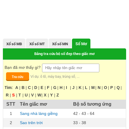
Sổ Mơ
Xổ số MB
Xổ số MT
Xổ số MN
Bảng tra cứu bộ số đẹp theo giấc mơ
Bạn đã mơ thấy gì?
Tra cứu
Ví dụ: ô tô, máy bay, trúng số, ...
Tìm:
A
|
B
|
C
|
D
|
E
|
F
|
G
|
H
|
I
|
J
|
K
|
L
|
M
|
N
|
O
|
P
|
Q
|
R
|
S
|
T
|
U
|
V
|
W
|
X
|
Y
|
Z
STT
Tên giấc mơ
Bộ số tương ứng
1
Sang nhà láng giềng
42 - 43 - 64
2
Sao trên trời
33 - 38