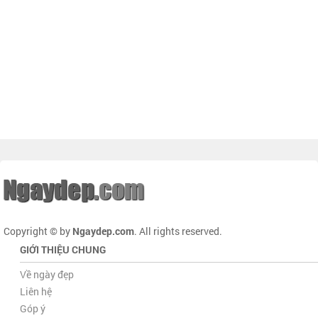
Copyright © by
Ngaydep.com
. All rights reserved.
GIỚI THIỆU CHUNG
Về ngày đẹp
Liên hệ
Góp ý