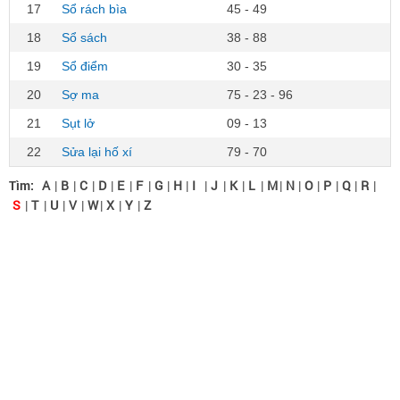
17
Sổ rách bìa
45 - 49
18
Sổ sách
38 - 88
19
Sổ điểm
30 - 35
20
Sợ ma
75 - 23 - 96
21
Sụt lở
09 - 13
22
Sửa lại hố xí
79 - 70
Tìm:
A
|
B
|
C
|
D
|
E
|
F
|
G
|
H
|
I
|
J
|
K
|
L
|
M
|
N
|
O
|
P
|
Q
|
R
|
S
|
T
|
U
|
V
|
W
|
X
|
Y
|
Z