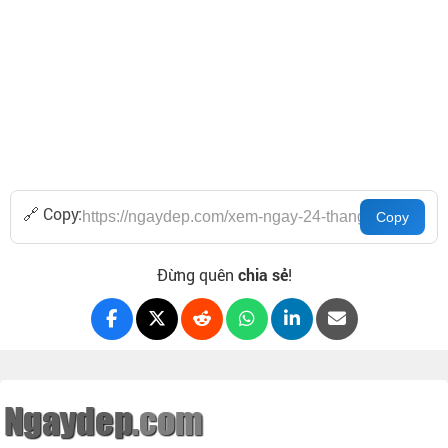
🔗 Copy:
Đừng quên
chia sẻ
!