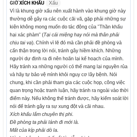
GIỜ
XÍCH KHẨU
Xấu
Vì là khung giờ xấu nên xuất hành vào khung giờ này
thường dễ gây ra các cuộc cãi vã, gặp phải những sự
kiện không mong muốn do tác động của "Thần khẩu
hại xác phàm" (
Tại cái miệng hay nói mà thân phải
chịu tai vạ
). Chính vì lẽ đó mà cần phải đề phòng và
cẩn thận trong lời nói, tránh gây hiềm khích. Những
người dự định ra đi nên hoãn lại kế hoạch của mình.
Hãy tránh xa những người có thể mang lại nguyền rủa
và hãy tự bảo vệ mình khỏi nguy cơ lây bệnh. Nói
chung, khi cần phải tham gia các cuộc họp, công việc
quan trọng hoặc tranh luận, hãy tránh ra ngoài vào thời
điểm này. Nếu không thể tránh được, hãy kiểm soát lời
nói để tránh gây ra sự xung đột và cãi nhau.
Xích khẩu lắm chuyên thị phi.
Đề phòng ta phải lánh đi mới là.
Mất của kíp phải dò la.