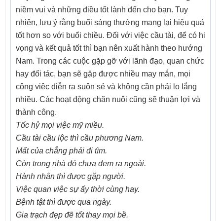
niềm vui và những điều tốt lành đến cho bạn. Tuy
nhiên, lưu ý rằng buổi sáng thường mang lại hiệu quả
tốt hơn so với buổi chiều. Đối với việc cầu tài, để có hi
vọng và kết quả tốt thì bạn nên xuất hành theo hướng
Nam. Trong các cuộc gặp gỡ với lãnh đạo, quan chức
hay đối tác, bạn sẽ gặp được nhiều may mắn, mọi
công việc diễn ra suôn sẻ và không cần phải lo lắng
nhiều. Các hoạt động chăn nuôi cũng sẽ thuận lợi và
thành công.
Tốc hỷ mọi việc mỹ miều.
Cầu tài cầu lộc thì cầu phương Nam.
Mất của chẳng phải đi tìm.
Còn trong nhà đó chưa đem ra ngoài.
Hành nhân thì được gặp người.
Việc quan việc sự ấy thời cùng hay.
Bệnh tật thì được qua ngày.
Gia trạch đẹp đẽ tốt thay mọi bề.