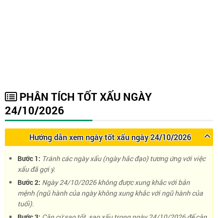
PHÂN TÍCH TỐT XẤU NGÀY
24/10/2026
Hướng dẫn xem ngày tốt xấu ngày 24/10/2026
Bước 1:
Tránh các ngày xấu (ngày hắc đạo) tương ứng với việc
xấu đã gợi ý.
Bước 2:
Ngày 24/10/2026 không được xung khắc với bản
mệnh (ngũ hành của ngày không xung khắc với ngũ hành của
tuổi).
Bước 3:
Căn cứ sao tốt, sao xấu trong ngày 24/10/2026 để cân