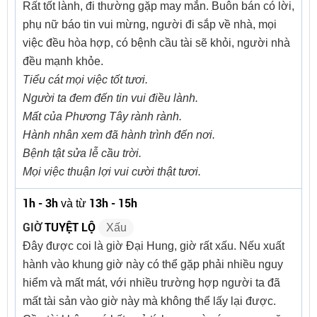
Rất tốt lành, đi thường gặp may mắn. Buôn bán có lời,
phụ nữ báo tin vui mừng, người đi sắp về nhà, mọi
việc đều hòa hợp, có bệnh cầu tài sẽ khỏi, người nhà
đều mạnh khỏe.
Tiểu cát mọi việc tốt tươi.
Người ta đem đến tin vui điều lành.
Mất của Phương Tây rành rành.
Hành nhân xem đã hành trình đến nơi.
Bệnh tật sửa lễ cầu trời.
Mọi việc thuận lợi vui cười thật tươi.
1h - 3h
13h - 15h
và từ
GIỜ
TUYỆT LỘ
Xấu
Đây được coi là giờ Đại Hung, giờ rất xấu. Nếu xuất
hành vào khung giờ này có thể gặp phải nhiều nguy
hiểm và mất mát, với nhiều trường hợp người ta đã
mất tài sản vào giờ này mà không thể lấy lại được.