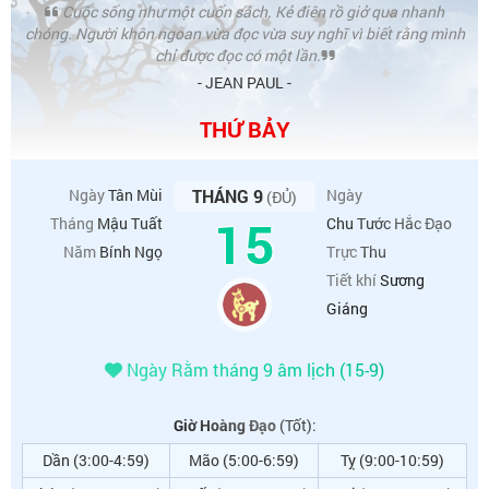
Cuộc sống như một cuốn sách. Kẻ điên rồ giở qua nhanh
chóng. Người khôn ngoan vừa đọc vừa suy nghĩ vì biết rằng mình
chỉ được đọc có một lần.
- JEAN PAUL -
THỨ BẢY
Ngày
Tân Mùi
THÁNG 9
Ngày
(ĐỦ)
15
Tháng
Mậu Tuất
Chu Tước Hắc Đạo
Năm
Bính Ngọ
Trực
Thu
Tiết khí
Sương
Giáng
Ngày Rằm tháng 9 âm lịch (15-9)
Giờ Hoàng Đạo
(Tốt):
Dần (3:00-4:59)
Mão (5:00-6:59)
Tỵ (9:00-10:59)