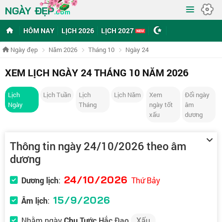
≡
NGÀY ĐẸP
.com
HÔM NAY
LỊCH 2026
LỊCH 2027
Ngày đẹp
Năm 2026
Tháng 10
Ngày 24
XEM LỊCH NGÀY 24 THÁNG 10 NĂM 2026
Lịch
Lịch Tuần
Lịch
Lịch Năm
Xem
Đổi ngày
Ngày
Tháng
ngày tốt
âm
xấu
dương
Thông tin ngày 24/10/2026 theo âm
dương
24/10/2026
Dương lịch
:
Thứ Bảy
15/9/2026
Âm lịch
:
Nhằm ngày
Chu Tước Hắc Đạo
Xấu