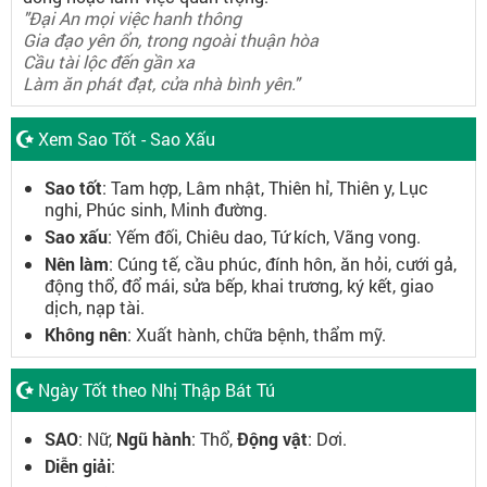
"Đại An mọi việc hanh thông
Gia đạo yên ổn, trong ngoài thuận hòa
Cầu tài lộc đến gần xa
Làm ăn phát đạt, cửa nhà bình yên."
Xem Sao Tốt - Sao Xấu
Sao tốt
: Tam hợp, Lâm nhật, Thiên hỉ, Thiên y, Lục
nghi, Phúc sinh, Minh đường.
Sao xấu
: Yếm đối, Chiêu dao, Tứ kích, Vãng vong.
Nên làm
: Cúng tế, cầu phúc, đính hôn, ăn hỏi, cưới gả,
động thổ, đổ mái, sửa bếp, khai trương, ký kết, giao
dịch, nạp tài.
Không nên
: Xuất hành, chữa bệnh, thẩm mỹ.
Ngày Tốt theo Nhị Thập Bát Tú
SAO
: Nữ,
Ngũ hành
: Thổ,
Động vật
: Dơi.
Diễn giải
: