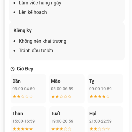
Làm việc hàng ngày
Lên kế hoạch
Kiêng kỵ
Không nên khai trương
Tránh đầu tư lớn
Giờ Đẹp
Dần
Mão
Tỵ
03:00-04:59
05:00-06:59
09:00-10:59
★★☆☆☆
★★☆☆☆
★★★★☆
Thân
Tuất
Hợi
15:00-16:59
19:00-20:59
21:00-22:59
★★★★★
★★★☆☆
★★☆☆☆