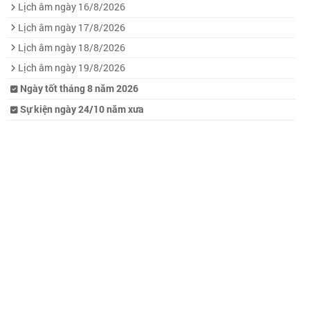
Lịch âm ngày 16/8/2026
Lịch âm ngày 17/8/2026
Lịch âm ngày 18/8/2026
Lịch âm ngày 19/8/2026
Ngày tốt tháng 8 năm 2026
Sự kiện ngày 24/10 năm xưa