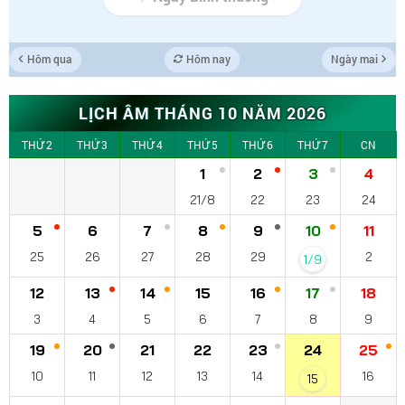
Hôm qua
Hôm nay
Ngày mai
LỊCH ÂM THÁNG 10 NĂM 2026
THỨ 2
THỨ 3
THỨ 4
THỨ 5
THỨ 6
THỨ 7
CN
1
2
3
4
21/8
22
23
24
5
6
7
8
9
10
11
25
26
27
28
29
2
1/9
12
13
14
15
16
17
18
3
4
5
6
7
8
9
19
20
21
22
23
24
25
10
11
12
13
14
16
15