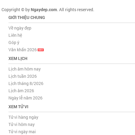
Copyright © by
Ngaydep.com
. All rights reserved.
GIỚI THIỆU CHUNG
Về ngày đẹp
Liên hệ
Góp ý
Văn khấn 2026
XEM LỊCH
Lịch âm hôm nay
Lịch tuần 2026
Lịch tháng 8/2026
Lịch âm 2026
Ngày lễ năm 2026
XEM TỬ VI
Tử vi hàng ngày
Tử vi hôm nay
Tử vi ngày mai