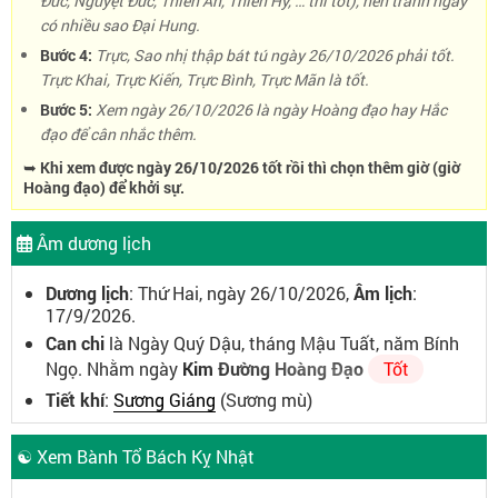
Đức, Nguyệt Đức, Thiên Ân, Thiên Hỷ, … thì tốt), nên tránh ngày
có nhiều sao Đại Hung.
Bước 4:
Trực, Sao nhị thập bát tú ngày 26/10/2026 phải tốt.
Trực Khai, Trực Kiến, Trực Bình, Trực Mãn là tốt.
Bước 5:
Xem ngày 26/10/2026 là ngày Hoàng đạo hay Hắc
đạo để cân nhắc thêm.
➥ Khi xem được ngày 26/10/2026 tốt rồi thì chọn thêm giờ (giờ
Hoàng đạo) để khởi sự.
Âm dương lịch
Dương lịch
: Thứ Hai, ngày 26/10/2026,
Âm lịch
:
17/9/2026.
Can chi
là Ngày Quý Dậu, tháng Mậu Tuất, năm Bính
Ngọ. Nhằm ngày
Kim Đường Hoàng Đạo
Tốt
Tiết khí
:
Sương Giáng
(Sương mù)
☯ Xem Bành Tổ Bách Kỵ Nhật