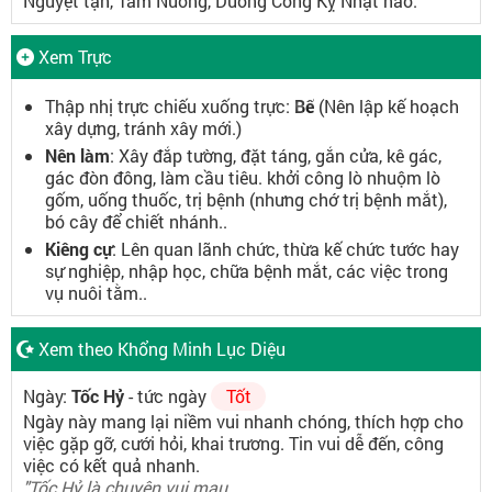
Nguyệt tận, Tam Nương, Dương Công Kỵ Nhật nào.
Xem Trực
Thập nhị trực chiếu xuống trực:
Bế
(Nên lập kế hoạch
xây dựng, tránh xây mới.)
Nên làm
: Xây đắp tường, đặt táng, gắn cửa, kê gác,
gác đòn đông, làm cầu tiêu. khởi công lò nhuộm lò
gốm, uống thuốc, trị bệnh (nhưng chớ trị bệnh mắt),
bó cây để chiết nhánh..
Kiêng cự
: Lên quan lãnh chức, thừa kế chức tước hay
sự nghiệp, nhập học, chữa bệnh mắt, các việc trong
vụ nuôi tằm..
Xem theo Khổng Minh Lục Diệu
Ngày:
Tốc Hỷ
- tức ngày
Tốt
Ngày này mang lại niềm vui nhanh chóng, thích hợp cho
việc gặp gỡ, cưới hỏi, khai trương. Tin vui dễ đến, công
việc có kết quả nhanh.
"Tốc Hỷ là chuyện vui mau