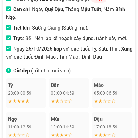
Can chi
: Ngày
Quý Dậu
, Tháng
Mậu Tuất
, Năm
Bính
Ngọ
.
Tiết khí
:
Sương Giáng
(Sương mù).
Trực
:
Bế
- Nên lập kế hoạch xây dựng, tránh xây mới.
Ngày 26/10/2026
hợp
với các tuổi: Tỵ, Sửu, Thìn.
Xung
với các tuổi: Đinh Mão , Tân Mão , Đinh Dậu
Giờ đẹp
(Tốt cho mọi việc)
Tý
Dần
Mão
23:00-00:59
03:00-04:59
05:00-06:59
★★★★★
★★☆☆☆
★★☆☆☆
Ngọ
Mùi
Dậu
11:00-12:59
13:00-14:59
17:00-18:59
★★☆☆☆
★★★★☆
★★★☆☆