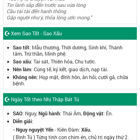
Tin lành sắp đến trước sau vừa lòng
Cầu tài tài đến hanh thông
Gặp người như ý, thỏa lòng ước mong."
Xem Sao Tốt - Sao Xấu
Sao tốt
: Mẫu thương, Thời dương, Sinh khí, Thánh
tâm, Trừ thần, Minh phệ.
Sao xấu
: Tai sát, Thiên hỏa, Chu tước.
Nên làm
: Cúng tế, ký kết, giao dịch, nạp tài.
Không nên
: Họp mặt, đính hôn, ăn hỏi, cưới gả, chữa
bệnh.
Ngày Tốt theo Nhị Thập Bát Tú
SAO
: Nguy,
Ngũ hành
: Thái Âm,
Động vật
: Én.
Diễn giải
:
- Nguy nguyệt Yến
- Kiên Đàm:
Xấu.
( Bình Tú ) Tứng tinh con chim én, chủ trị ngày thứ 2.