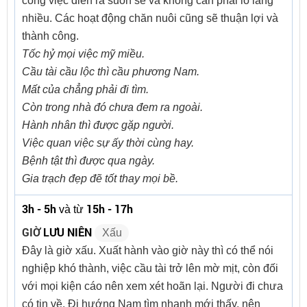
công việc diễn ra suôn sẻ và không cần phải lo lắng
nhiều. Các hoạt động chăn nuôi cũng sẽ thuận lợi và
thành công.
Tốc hỷ mọi việc mỹ miều.
Cầu tài cầu lộc thì cầu phương Nam.
Mất của chẳng phải đi tìm.
Còn trong nhà đó chưa đem ra ngoài.
Hành nhân thì được gặp người.
Việc quan việc sự ấy thời cùng hay.
Bệnh tật thì được qua ngày.
Gia trạch đẹp đẽ tốt thay mọi bề.
3h - 5h
15h - 17h
và từ
GIỜ
LƯU NIÊN
Xấu
Đây là giờ xấu. Xuất hành vào giờ này thì có thể nói
nghiệp khó thành, việc cầu tài trở lên mờ mịt, còn đối
với mọi kiện cáo nên xem xét hoãn lại. Người đi chưa
có tin về. Đi hướng Nam tìm nhanh mới thấy, nên