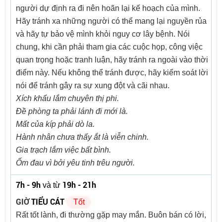
người dự định ra đi nên hoãn lại kế hoạch của mình.
Hãy tránh xa những người có thể mang lại nguyền rủa
và hãy tự bảo vệ mình khỏi nguy cơ lây bệnh. Nói
chung, khi cần phải tham gia các cuộc họp, công việc
quan trọng hoặc tranh luận, hãy tránh ra ngoài vào thời
điểm này. Nếu không thể tránh được, hãy kiểm soát lời
nói để tránh gây ra sự xung đột và cãi nhau.
Xích khẩu lắm chuyên thị phi.
Đề phòng ta phải lánh đi mới là.
Mất của kíp phải dò la.
Hành nhân chưa thấy ắt là viễn chinh.
Gia trạch lắm việc bất bình.
Ốm đau vì bởi yêu tinh trêu người.
7h - 9h
19h - 21h
và từ
GIỜ
TIỂU CÁT
Tốt
Rất tốt lành, đi thường gặp may mắn. Buôn bán có lời,