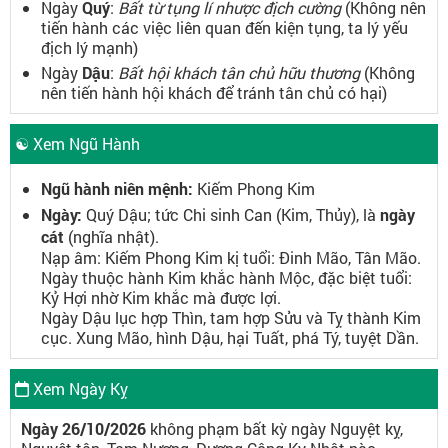
Ngày
Quý
:
Bất từ tụng lí nhược địch cường
(Không nên
tiến hành các việc liên quan đến kiện tụng, ta lý yếu
địch lý mạnh)
Ngày
Dậu
:
Bất hội khách tân chủ hữu thương
(Không
nên tiến hành hội khách để tránh tân chủ có hại)
☯ Xem Ngũ Hành
Ngũ hành niên mệnh:
Kiếm Phong Kim
Ngày:
Quý Dậu; tức Chi sinh Can (Kim, Thủy), là
ngày
cát
(nghĩa nhật).
Nạp âm: Kiếm Phong Kim kị tuổi: Đinh Mão, Tân Mão.
Ngày thuộc hành Kim khắc hành Mộc, đặc biệt tuổi:
Kỷ Hợi nhờ Kim khắc mà được lợi.
Ngày Dậu lục hợp Thìn, tam hợp Sửu và Tỵ thành Kim
cục. Xung Mão, hình Dậu, hại Tuất, phá Tý, tuyệt Dần.
Xem Ngày Kỵ
Ngày 26/10/2026
không phạm bất kỳ ngày Nguyệt kỵ,