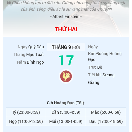
Chúa không tạo ra điều ác. Giống như bóng tối là sự vắng mặt
của ánh sáng, điều ác là sự vắng mặt của Chúa.
- Albert Einstein -
THỨ HAI
Ngày
Quý Dậu
THÁNG 9
Ngày
(ĐỦ)
17
Kim Đường Hoàng
Tháng
Mậu Tuất
Đạo
Năm
Bính Ngọ
Trực
Bế
Tiết khí
Sương
Giáng
Giờ Hoàng Đạo
(Tốt):
Tý (23:00-0:59)
Dần (3:00-4:59)
Mão (5:00-6:59)
Ngọ (11:00-12:59)
Mùi (13:00-14:59)
Dậu (17:00-18:59)