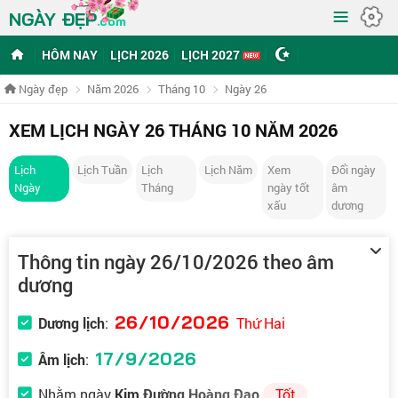
≡
NGÀY ĐẸP
.com
HÔM NAY
LỊCH 2026
LỊCH 2027
Ngày đẹp
Năm 2026
Tháng 10
Ngày 26
XEM LỊCH NGÀY 26 THÁNG 10 NĂM 2026
Lịch
Lịch Tuần
Lịch
Lịch Năm
Xem
Đổi ngày
Ngày
Tháng
ngày tốt
âm
xấu
dương
Thông tin ngày 26/10/2026 theo âm
dương
26/10/2026
Dương lịch
:
Thứ Hai
17/9/2026
Âm lịch
:
Nhằm ngày
Kim Đường Hoàng Đạo
Tốt