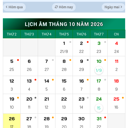
Hôm qua
Hôm nay
Ngày mai
LỊCH ÂM THÁNG 10 NĂM 2026
THỨ 2
THỨ 3
THỨ 4
THỨ 5
THỨ 6
THỨ 7
CN
1
2
3
4
21/8
22
23
24
5
6
7
8
9
10
11
25
26
27
28
29
2
1/9
12
13
14
15
16
17
18
3
4
5
6
7
8
9
19
20
21
22
23
24
25
10
11
12
13
14
16
15
26
27
28
29
30
31
17
18
19
20
21
22