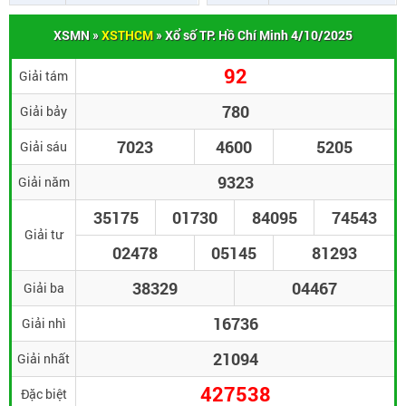
XSMN
»
XSTHCM
»
Xổ số TP. Hồ Chí Minh 4/10/2025
92
Giải tám
780
Giải bảy
7023
4600
5205
Giải sáu
9323
Giải năm
35175
01730
84095
74543
Giải tư
02478
05145
81293
38329
04467
Giải ba
16736
Giải nhì
21094
Giải nhất
427538
Đặc biệt