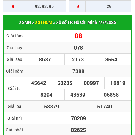
9
92
,
93
,
95
9
29
XSMN
»
XSTHCM
»
Xổ số TP. Hồ Chí Minh 7/7/2025
88
Giải tám
078
Giải bảy
8637
2173
3554
Giải sáu
7388
Giải năm
45642
58285
00997
16819
Giải tư
18294
43639
06858
58379
51740
Giải ba
70209
Giải nhì
82625
Giải nhất