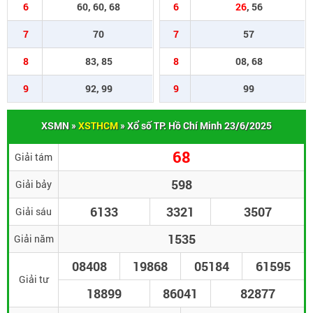
6
60
,
60
,
68
6
26
,
56
7
70
7
57
8
83
,
85
8
08
,
68
9
92
,
99
9
99
XSMN
»
XSTHCM
»
Xổ số TP. Hồ Chí Minh 23/6/2025
68
Giải tám
598
Giải bảy
6133
3321
3507
Giải sáu
1535
Giải năm
08408
19868
05184
61595
Giải tư
18899
86041
82877