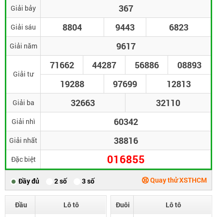
367
Giải bảy
8804
9443
6823
Giải sáu
9617
Giải năm
71662
44287
56886
08893
Giải tư
19288
97699
12813
32663
32110
Giải ba
60342
Giải nhì
38816
Giải nhất
016855
Đặc biệt
Quay thử XSTHCM
Đầy đủ
2 số
3 số
Đầu
Lô tô
Đuôi
Lô tô