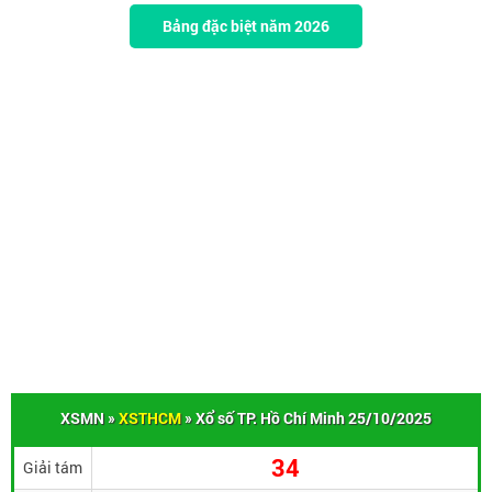
Bảng đặc biệt năm 2026
XSMN
»
XSTHCM
»
Xổ số TP. Hồ Chí Minh 25/10/2025
34
Giải tám