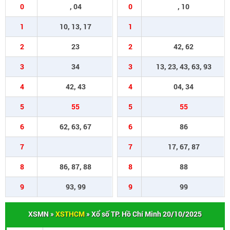
0
,
04
0
,
10
1
10
,
13
,
17
1
2
23
2
42
,
62
3
34
3
13
,
23
,
43
,
63
,
93
4
42
,
43
4
04
,
34
5
55
5
55
6
62
,
63
,
67
6
86
7
7
17
,
67
,
87
8
86
,
87
,
88
8
88
9
93
,
99
9
99
XSMN
»
XSTHCM
»
Xổ số TP. Hồ Chí Minh 20/10/2025