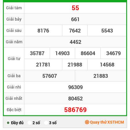
55
Giải tám
661
Giải bảy
8176
7642
5543
Giải sáu
4452
Giải năm
35787
14903
86604
34679
Giải tư
21781
21988
14568
57607
21883
Giải ba
96309
Giải nhì
80452
Giải nhất
586769
Đặc biệt
Quay thử XSTHCM
Đầy đủ
2 số
3 số