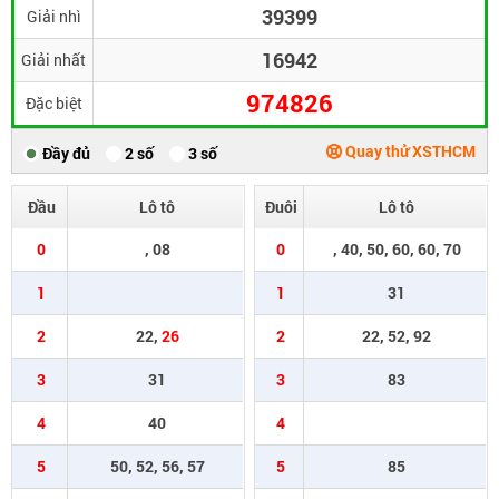
39399
Giải nhì
16942
Giải nhất
974826
Đặc biệt
Quay thử XSTHCM
Đầy đủ
2 số
3 số
Đầu
Lô tô
Đuôi
Lô tô
0
,
08
0
,
40
,
50
,
60
,
60
,
70
1
1
31
2
22
,
26
2
22
,
52
,
92
3
31
3
83
4
40
4
5
50
,
52
,
56
,
57
5
85