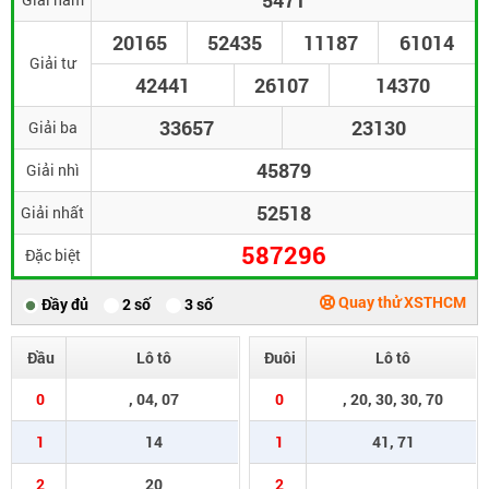
5471
20165
52435
11187
61014
Giải tư
42441
26107
14370
33657
23130
Giải ba
45879
Giải nhì
52518
Giải nhất
587296
Đặc biệt
Quay thử XSTHCM
Đầy đủ
2 số
3 số
Đầu
Lô tô
Đuôi
Lô tô
0
,
04
,
07
0
,
20
,
30
,
30
,
70
1
14
1
41
,
71
2
20
2