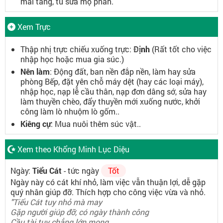
mai táng, tu sửa mộ phần.
Xem Trực
Thập nhị trực chiếu xuống trực:
Định
(Rất tốt cho việc
nhập học hoặc mua gia súc.)
Nên làm
: Động đất, ban nền đắp nền, làm hay sửa
phòng Bếp, đặt yên chỗ máy dệt (hay các loại máy),
nhập học, nạp lễ cầu thân, nạp đơn dâng sớ, sửa hay
làm thuyền chèo, đẩy thuyền mới xuống nước, khởi
công làm lò nhuộm lò gốm..
Kiêng cự
: Mua nuôi thêm súc vật..
Xem theo Khổng Minh Lục Diệu
Ngày:
Tiểu Cát
- tức ngày
Tốt
Ngày này có cát khí nhỏ, làm việc vẫn thuận lợi, dễ gặp
quý nhân giúp đỡ. Thích hợp cho công việc vừa và nhỏ.
"Tiểu Cát tuy nhỏ mà may
Gặp người giúp đỡ, có ngày thành công
Cầu tài tuy chẳng lớn mong