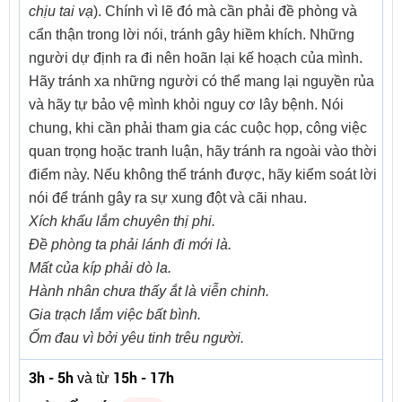
chịu tai vạ
). Chính vì lẽ đó mà cần phải đề phòng và
cẩn thận trong lời nói, tránh gây hiềm khích. Những
người dự định ra đi nên hoãn lại kế hoạch của mình.
Hãy tránh xa những người có thể mang lại nguyền rủa
và hãy tự bảo vệ mình khỏi nguy cơ lây bệnh. Nói
chung, khi cần phải tham gia các cuộc họp, công việc
quan trọng hoặc tranh luận, hãy tránh ra ngoài vào thời
điểm này. Nếu không thể tránh được, hãy kiểm soát lời
nói để tránh gây ra sự xung đột và cãi nhau.
Xích khẩu lắm chuyên thị phi.
Đề phòng ta phải lánh đi mới là.
Mất của kíp phải dò la.
Hành nhân chưa thấy ắt là viễn chinh.
Gia trạch lắm việc bất bình.
Ốm đau vì bởi yêu tinh trêu người.
3h - 5h
15h - 17h
và từ