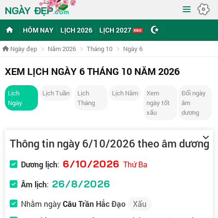
≡
NGÀY ĐẸP
.com
HÔM NAY
LỊCH 2026
LỊCH 2027
Ngày đẹp
Năm 2026
Tháng 10
Ngày 6
XEM LỊCH NGÀY 6 THÁNG 10 NĂM 2026
Lịch
Lịch Tuần
Lịch
Lịch Năm
Xem
Đổi ngày
Ngày
Tháng
ngày tốt
âm
xấu
dương
Thông tin ngày 6/10/2026 theo âm dương
6/10/2026
Dương lịch
:
Thứ Ba
26/8/2026
Âm lịch
:
Nhằm ngày
Câu Trần Hắc Đạo
Xấu