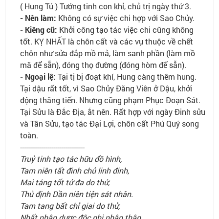
( Hung Tú ) Tướng tinh con khỉ, chủ trị ngày thứ 3.
- Nên làm:
Không có sự việc chi hợp với Sao Chủy.
- Kiêng cữ:
Khởi công tạo tác việc chi cũng không
tốt. KỴ NHẤT là chôn cất và các vụ thuộc về chết
chôn như sửa đắp mồ mả, làm sanh phần (làm mồ
mã để sẵn), đóng thọ đường (đóng hòm để sẵn).
- Ngoại lệ:
Tại tị bị đoạt khí, Hung càng thêm hung.
Tại dậu rất tốt, vì Sao Chủy Đăng Viên ở Dậu, khởi
động thăng tiến. Nhưng cũng phạm Phục Đoạn Sát.
Tại Sửu là Đắc Địa, ắt nên. Rất hợp với ngày Đinh sửu
và Tân Sửu, tạo tác Đại Lợi, chôn cất Phú Quý song
toàn.
---------------------------------
Truỷ tinh tạo tác hữu đồ hình,
Tam niên tất đinh chủ linh đinh,
Mai táng tốt tử đa do thử,
Thủ định Dần niên tiện sát nhân.
Tam tang bất chỉ giai do thử,
Nhất nhân dược độc nhị nhân thân.