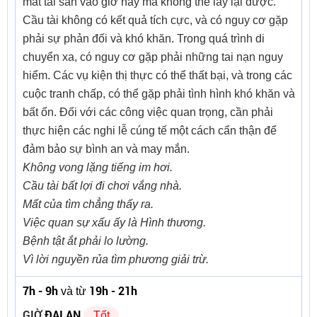
mất tài sản vào giờ này mà không thể lấy lại được.
Cầu tài không có kết quả tích cực, và có nguy cơ gặp
phải sự phản đối và khó khăn. Trong quá trình di
chuyển xa, có nguy cơ gặp phải những tai nạn nguy
hiểm. Các vụ kiện thị thực có thể thất bại, và trong các
cuộc tranh chấp, có thể gặp phải tình hình khó khăn và
bất ổn. Đối với các công việc quan trọng, cần phải
thực hiện các nghi lễ cúng tế một cách cẩn thận để
đảm bảo sự bình an và may mắn.
Không vong lặng tiếng im hơi.
Cầu tài bất lợi đi chơi vắng nhà.
Mất của tìm chẳng thấy ra.
Việc quan sự xấu ấy là Hình thương.
Bệnh tật ắt phải lo lường.
Vì lời nguyền rủa tìm phương giải trừ.
7h - 9h
19h - 21h
và từ
GIỜ
ĐẠI AN
Tốt