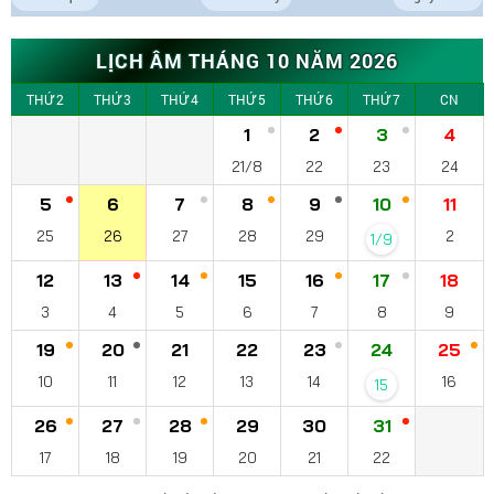
LỊCH ÂM THÁNG 10 NĂM 2026
THỨ 2
THỨ 3
THỨ 4
THỨ 5
THỨ 6
THỨ 7
CN
1
2
3
4
21/8
22
23
24
5
6
7
8
9
10
11
25
26
27
28
29
2
1/9
12
13
14
15
16
17
18
3
4
5
6
7
8
9
19
20
21
22
23
24
25
10
11
12
13
14
16
15
26
27
28
29
30
31
17
18
19
20
21
22