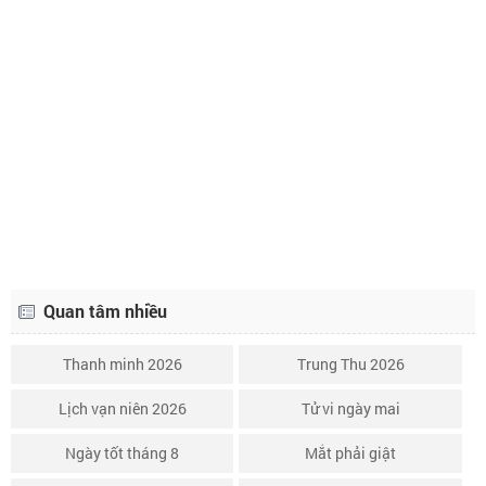
Lịch âm ngày 16 tháng 10 năm 2026
7/9
Lịch âm ngày 17 tháng 10 năm 2026
8/9
Lịch âm ngày 18 tháng 10 năm 2026
9/9
Lịch âm ngày 19 tháng 10 năm 2026
10/9
Lịch âm ngày 20 tháng 10 năm 2026
11/9
Quan tâm nhiều
Thanh minh 2026
Trung Thu 2026
Lịch vạn niên 2026
Tử vi ngày mai
Ngày tốt tháng 8
Mắt phải giật