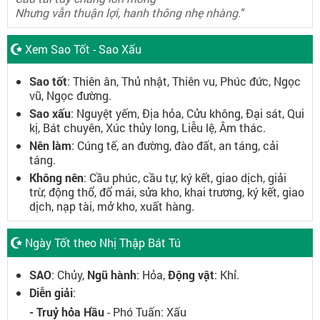
Nhưng vẫn thuận lợi, hanh thông nhẹ nhàng."
Xem Sao Tốt - Sao Xấu
Sao tốt
: Thiên ân, Thủ nhật, Thiên vu, Phúc đức, Ngọc
vũ, Ngọc đường.
Sao xấu
: Nguyệt yếm, Địa hỏa, Cửu không, Đại sát, Qui
kị, Bát chuyên, Xúc thủy long, Liễu lệ, Âm thác.
Nên làm
: Cúng tế, an đường, đào đất, an táng, cải
táng.
Không nên
: Cầu phúc, cầu tự, ký kết, giao dịch, giải
trừ, động thổ, đổ mái, sửa kho, khai trương, ký kết, giao
dịch, nạp tài, mở kho, xuất hàng.
Ngày Tốt theo Nhị Thập Bát Tú
SAO
: Chủy,
Ngũ hành
: Hỏa,
Động vật
: Khỉ.
Diễn giải
:
- Truỷ hỏa Hầu
- Phó Tuấn: Xấu