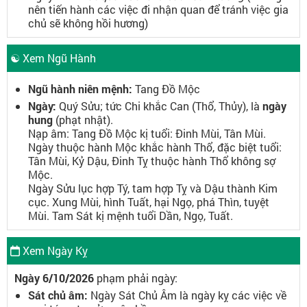
nên tiến hành các việc đi nhận quan để tránh việc gia
chủ sẽ không hồi hương)
☯ Xem Ngũ Hành
Ngũ hành niên mệnh:
Tang Đồ Mộc
Ngày:
Quý Sửu; tức Chi khắc Can (Thổ, Thủy), là
ngày
hung
(phạt nhật).
Nạp âm: Tang Đồ Mộc kị tuổi: Đinh Mùi, Tân Mùi.
Ngày thuộc hành Mộc khắc hành Thổ, đặc biệt tuổi:
Tân Mùi, Kỷ Dậu, Đinh Tỵ thuộc hành Thổ không sợ
Mộc.
Ngày Sửu lục hợp Tý, tam hợp Tỵ và Dậu thành Kim
cục. Xung Mùi, hình Tuất, hại Ngọ, phá Thìn, tuyệt
Mùi. Tam Sát kị mệnh tuổi Dần, Ngọ, Tuất.
Xem Ngày Kỵ
Ngày 6/10/2026
phạm phải ngày:
Sát chủ âm:
Ngày Sát Chủ Âm là ngày kỵ các việc về