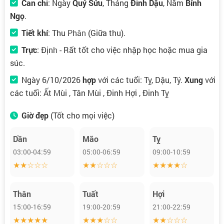
Can chi
: Ngày
Quý Sửu
, Tháng
Đinh Dậu
, Năm
Bính
Ngọ
.
Tiết khí
:
Thu Phân
(Giữa thu).
Trực
:
Định
- Rất tốt cho việc nhập học hoặc mua gia
súc.
Ngày 6/10/2026
hợp
với các tuổi: Tỵ, Dậu, Tý.
Xung
với
các tuổi: Ất Mùi , Tân Mùi , Đinh Hợi , Đinh Tỵ
Giờ đẹp
(Tốt cho mọi việc)
Dần
Mão
Tỵ
03:00-04:59
05:00-06:59
09:00-10:59
★★☆☆☆
★★☆☆☆
★★★★☆
Thân
Tuất
Hợi
15:00-16:59
19:00-20:59
21:00-22:59
★★★★★
★★★☆☆
★★☆☆☆