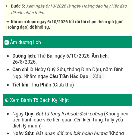
Bước 5:
Xem ngày 6/10/2026 là ngày Hoàng đạo hay Hắc đạo
để cân nhắc thêm.
➥ Khi xem được ngày 6/10/2026 tốt rồi thì chọn thêm giờ (giờ
Hoàng đạo) để khởi sự.
Âm dương lịch
Dương lịch
: Thứ Ba, ngày 6/10/2026,
Âm lịch
:
26/8/2026.
Can chi
là Ngày Quý Sửu, tháng Đinh Dậu, năm Bính
Ngọ. Nhằm ngày
Câu Trần Hắc Đạo
Xấu
Tiết khí
:
Thu Phân
(Giữa thu)
☯ Xem Bành Tổ Bách Kỵ Nhật
Ngày
Quý
:
Bất từ tụng lí nhược địch cường
(Không nên
tiến hành các việc liên quan đến kiện tụng, ta lý yếu
địch lý mạnh)
Ngày
Sửu
:
Bất quan đới chủ bất hoàn hương
(Không