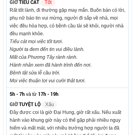
GIỜ
TIỂU CÁT
Tốt
Rất tốt lành, đi thường gặp may mắn. Buôn bán có lời,
phụ nữ báo tin vui mừng, người đi sắp về nhà, mọi
việc đều hòa hợp, có bệnh cầu tài sẽ khỏi, người nhà
đều mạnh khỏe.
Tiểu cát mọi việc tốt tươi.
Người ta đem đến tin vui điều lành.
Mất của Phương Tây rành rành.
Hành nhân xem đã hành trình đến nơi.
Bệnh tật sửa lễ cầu trời.
Mọi việc thuận lợi vui cười thật tươi.
5h - 7h
17h - 19h
và từ
GIỜ
TUYỆT LỘ
Xấu
Đây được coi là giờ Đại Hung, giờ rất xấu. Nếu xuất
hành vào khung giờ này có thể gặp phải nhiều nguy
hiểm và mất mát, với nhiều trường hợp người ta đã