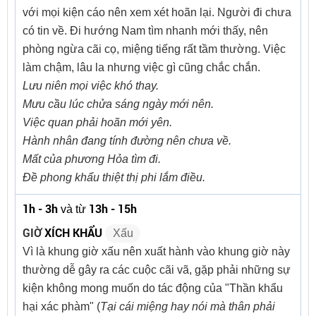
với mọi kiện cáo nên xem xét hoãn lại. Người đi chưa
có tin về. Đi hướng Nam tìm nhanh mới thấy, nên
phòng ngừa cãi cọ, miệng tiếng rất tầm thường. Việc
làm chậm, lâu la nhưng việc gì cũng chắc chắn.
Lưu niên mọi việc khó thay.
Mưu cầu lúc chửa sáng ngày mới nên.
Việc quan phải hoãn mới yên.
Hành nhân đang tính đường nên chưa về.
Mất của phương Hỏa tìm đi.
Đề phong khẩu thiệt thị phi lắm điều.
1h - 3h
13h - 15h
và từ
GIỜ
XÍCH KHẨU
Xấu
Vì là khung giờ xấu nên xuất hành vào khung giờ này
thường dễ gây ra các cuộc cãi vã, gặp phải những sự
kiện không mong muốn do tác động của "Thần khẩu
hại xác phàm" (
Tại cái miệng hay nói mà thân phải