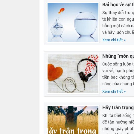
Bài học về sự 
Sự thay đổi tron
tệ khiến con ngư
bằng một cách nà
và hãy luôn chuẩ
Xem chi tiết »
Những "món quà
Cuộc sống luôn t
vui vẻ, hạnh ph
tiền bạc không t
sống của chúng t
Xem chi tiết »
Hãy trân trọng
Khi ta biết sống 
để tận hưởng ni
những giây phút 