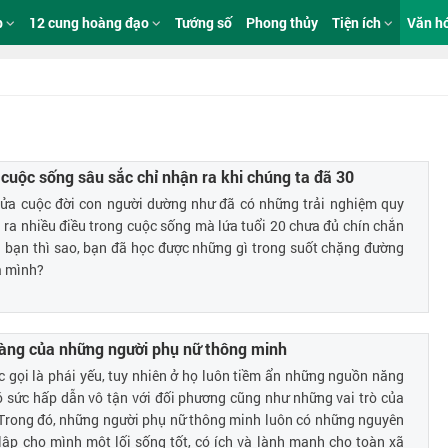
p
12 cung hoàng đạo
Tướng số
Phong thủy
Tiện ích
Văn h
cuộc sống sâu sắc chỉ nhận ra khi chúng ta đã 30
nửa cuộc đời con người dường như đã có những trải nghiệm quy
 ra nhiều điều trong cuộc sống mà lứa tuổi 20 chưa đủ chín chắn
i bạn thì sao, bạn đã học được những gì trong suốt chặng đường
a mình?
vàng của những người phụ nữ thông minh
 gọi là phái yếu, tuy nhiên ở họ luôn tiềm ẩn những nguồn năng
ó sức hấp dẫn vô tận với đối phương cũng như những vai trò của
 Trong đó, những người phụ nữ thông minh luôn có những nguyên
 lập cho mình một lối sống tốt, có ích và lành mạnh cho toàn xã