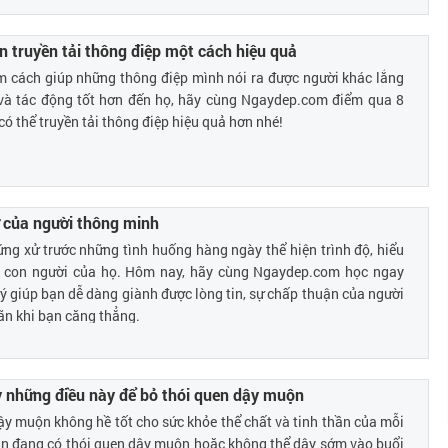
ui vẻ, phấn chấn hơn rất nhiều.
n truyền tải thông điệp một cách hiệu quả
m cách giúp những thông điệp mình nói ra được người khác lắng
 và tác động tốt hơn đến họ, hãy cùng Ngaydep.com điểm qua 8
có thể truyền tải thông điệp hiệu quả hơn nhé!
 của người thông minh
ng xử trước những tình huống hàng ngày thể hiện trình độ, hiểu
t con người của họ. Hôm nay, hãy cùng Ngaydep.com học ngay
 giúp bạn dễ dàng giành được lòng tin, sự chấp thuận của người
ãn khi bạn căng thẳng.
y những điều này để bỏ thói quen dậy muộn
ậy muộn không hề tốt cho sức khỏe thể chất và tinh thần của mỗi
ạn đang có thói quen dậy muộn hoặc không thể dậy sớm vào buổi