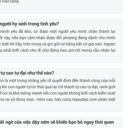
ụ trao tặng.
 người hy sinh trong tình yêu?
mình yêu đã khó, có được một người yêu mình chân thành lại
ởi vậy, nếu bạn cảm nhận được đối phương đang dành cho mình
 biệt thì hãy trân trọng và gìn giữ nó bằng bất cứ giá nào. Ngược
ng phải biết cách cho đi chứ đừng bao giờ chỉ mong cầu nhận lại
 Hôm nay, hãy cùng Ngaydep.com chiêm nghiệm về sự hy sinh
ua những chia sẻ dưới đây.
 tự cao tự đại như thế nào?
 tin là một trong những yếu tố quyết định đến thành công của mỗi
khi con người tự tin thái quá lại trở thành tự cao tự đại, ranh giới
ể coi là khá mỏng manh nếu con người không biết cách kiểm soát
hư cư xử đúng mực. Hôm nay, hãy cùng Ngaydep.com phân biệt
 tự cao và tự đại để tự mình hoàn thiện bản thân qua bài viết dưới
bất ngờ của việc dậy sớm sẽ khiến bạn bỏ ngay thói quen