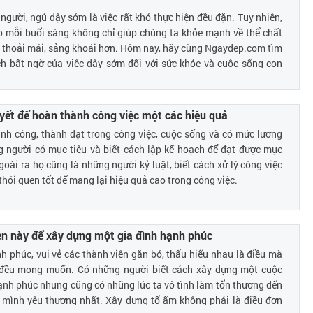
 người, ngủ dậy sớm là việc rất khó thực hiện đều đặn. Tuy nhiên,
o mỗi buổi sáng không chỉ giúp chúng ta khỏe mạnh về thể chất
 thoải mái, sảng khoái hơn. Hôm nay, hãy cùng Ngaydep.com tìm
ch bất ngờ của việc dậy sớm đối với sức khỏe và cuộc sống con
yết để hoàn thành công việc một các hiệu quả
nh công, thành đạt trong công việc, cuộc sống và có mức lương
g người có mục tiêu và biết cách lập kế hoạch để đạt được mục
goài ra họ cũng là những người kỷ luật, biết cách xử lý công việc
thói quen tốt để mang lại hiệu quả cao trong công việc.
en này để xây dựng một gia đình hạnh phúc
h phúc, vui vẻ các thành viên gắn bó, thấu hiểu nhau là điều mà
 đều mong muốn. Có những người biết cách xây dựng một cuộc
ạnh phúc nhưng cũng có những lúc ta vô tình làm tổn thương đến
mình yêu thương nhất. Xây dựng tổ ấm không phải là điều đơn