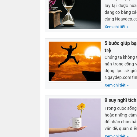
lấy lại được nữa
đang có bằng cá
cùng Ngaydep.com
Xem chi tiết »
5 bước giúp bạn
trệ
Chúng ta không t
nản trong công vi
động lực sẽ gi
Ngaydep.com tìm h
Xem chi tiết »
9 suy nghĩ tíc
Trong cuộc sống,
hoặc những cảm x
đố nhân chìm bản 
vấn đề, quan điể
vẻ, tích cực hơn
Xem chi tiết »