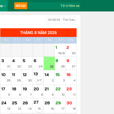
óa
Nổi bật
Tử vi hôm nay ngày 7/8/2026 của 12 co
04:59:00
- Thứ Sáu
THÁNG 8 NĂM 2026
T2
T3
T4
T5
T6
T7
CN
1
2
19/6
20
3
4
5
6
7
8
9
21
22
23
24
25
26
27
13
10
11
12
14
15
16
28
29
30
1/7
2
3
4
17
18
19
20
21
22
23
5
6
7
8
9
10
11
27
24
25
26
28
29
30
12
13
14
15
16
17
18