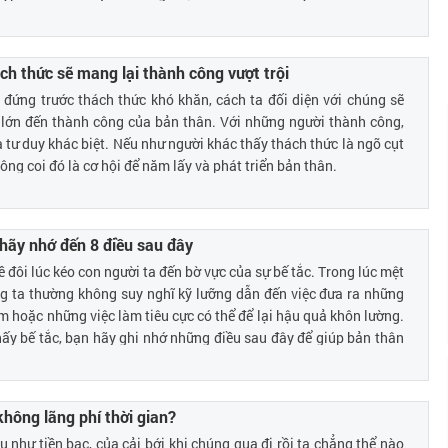
ch thức sẽ mang lại thành công vượt trội
 đứng trước thách thức khó khăn, cách ta đối diện với chúng sẽ
 lớn đến thành công của bản thân. Với những người thành công,
à tư duy khác biệt. Nếu như người khác thấy thách thức là ngõ cụt
ông coi đó là cơ hội để năm lấy và phát triển bản thân.
 hãy nhớ đến 8 điều sau đây
 đôi lúc kéo con người ta đến bờ vực của sự bế tắc. Trong lúc mệt
ng ta thường không suy nghĩ kỹ lưỡng dẫn đến việc đưa ra những
ầm hoặc những việc làm tiêu cực có thể để lại hậu quả khôn lường.
y bế tắc, bạn hãy ghi nhớ những điều sau đây để giúp bản thân
 hơn.
không lãng phí thời gian?
u như tiền bạc, của cải bới khi chúng qua đi rồi ta chẳng thể nào