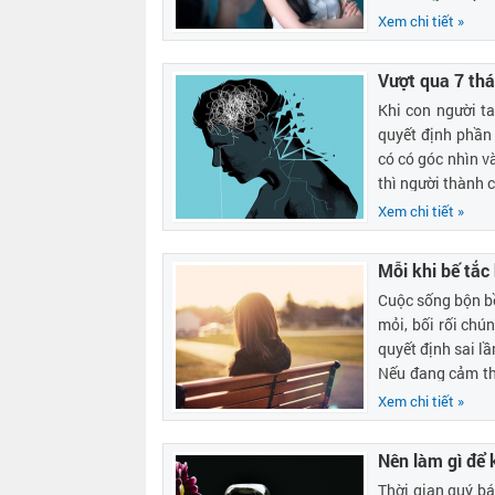
hội.
Xem chi tiết »
Vượt qua 7 thá
Khi con người ta
quyết định phần
có có góc nhìn v
thì người thành c
Xem chi tiết »
Mỗi khi bế tắc
Cuộc sống bộn bề
mỏi, bối rối chú
quyết định sai l
Nếu đang cảm thấ
suy nghĩ tích cực
Xem chi tiết »
Nên làm gì để 
Thời gian quý bá