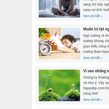
sáng thì hãy ng
nguy cơ ảnh hư
lại sẽ giúp bạn 
Xem chi tiết »
quen dậy muộn.
Muốn trị tật n
Ngủ nướng là th
nướng không chỉ
gian biểu cũng n
nướng được Ngayd
Xem chi tiết »
Vì sao những 
Chúng ta thường 
và như ý. Vậy tạ
Ngaydep.com tìm 
công nhé!
Xem chi tiết »