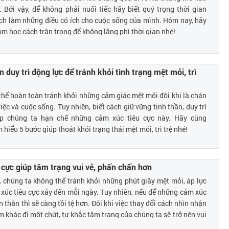
. Bởi vậy, để không phải nuối tiếc hãy biết quý trọng thời gian
ch làm những điều có ích cho cuộc sống của mình. Hôm nay, hãy
 học cách trân trọng để không lãng phí thời gian nhé!
 duy trì động lực để tránh khỏi tình trạng mệt mỏi, trì
hể hoàn toàn tránh khỏi những cảm giác mệt mỏi đôi khi là chán
ệc và cuộc sống. Tuy nhiên, biết cách giữ vững tinh thần, duy trì
úp chúng ta hạn chế những cảm xúc tiêu cực này. Hãy cùng
iểu 5 bước giúp thoát khỏi trạng thái mệt mỏi, trì trệ nhé!
h cực giúp tâm trạng vui vẻ, phấn chấn hơn
 chúng ta không thể tránh khỏi những phút giây mệt mỏi, áp lực
úc tiêu cực xảy đến mỗi ngày. Tuy nhiên, nếu để những cảm xúc
thân thì sẽ càng tồi tệ hơn. Đôi khi việc thay đổi cách nhìn nhận
m khác đi một chút, tự khắc tâm trạng của chúng ta sẽ trở nên vui
. Biết cách điều khiển cảm xúc bằng những suy nghĩ tích cực sẽ