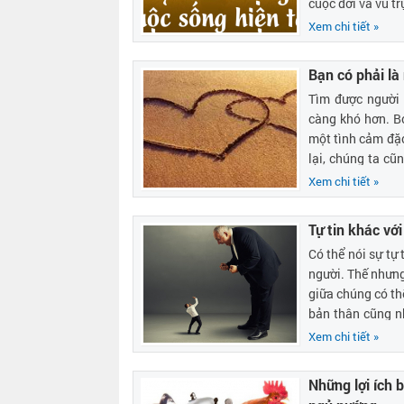
cuộc đời và vũ tr
Xem chi tiết »
Bạn có phải là
Tìm được người 
càng khó hơn. B
một tình cảm đặc
lại, chúng ta cũ
từ đối phương.
Xem chi tiết »
trong tình yêu q
Tự tin khác với
Có thể nói sự tự
người. Thế nhưng 
giữa chúng có th
bản thân cũng n
sự khác biệt giữa
Xem chi tiết »
đây.
Những lợi ích 