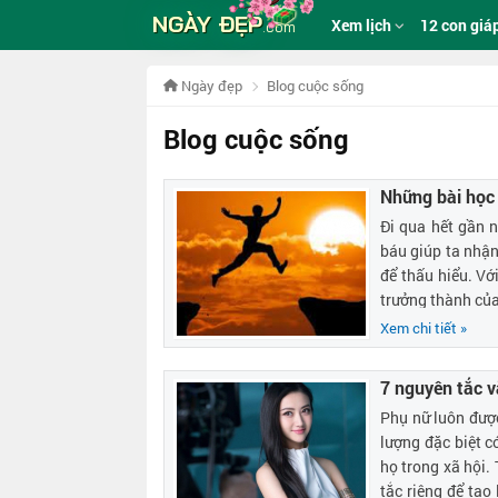
NGÀY ĐẸP
Xem lịch
12 con giá
.com
Ngày đẹp
Blog cuộc sống
Blog cuộc sống
Những bài học 
Đi qua hết gần 
báu giúp ta nhận
để thấu hiểu. Vớ
trưởng thành củ
Xem chi tiết »
7 nguyên tắc 
Phụ nữ luôn được
lượng đặc biệt c
họ trong xã hội.
tắc riêng để tạo