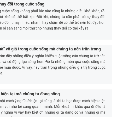
thay đổi trong cuộc sống
g cuộc sống không phải lúc nào cũng là những điều khó khăn, tồi
ời khó có thể bắt kịp. Đôi khi, chúng ta cần phải có sự thay đổi
o đó, ít hay nhiều, nhanh hay chậm để có thể trở nên tốt đẹp hơn
n bị sẵn sàng mọi thứ cho những thay đổi có thể xảy ra.
" vô giá trong cuộc sống mà chúng ta nên trân trọng
ràn đầy những điều ý nghĩa khiến cuộc sống của chúng ta trở nên
úc và có động lực sống hơn. Đó là những món quà cuộc sống mà
hể mua được. Vì vậy, hãy trân trọng những điều giá trị trong cuộc
a.
 hiện tại mà chúng ta đang sống
một cách ý nghĩa ở hiện tại cũng là khi ta học được cách hiện diện
ềm vui nhỏ bé xung quanh mình. Mỗi khoảnh khắc qua đi đều là
ý nghĩa vì vậy hãy biết ơn những gì ta đang có và những gì mà