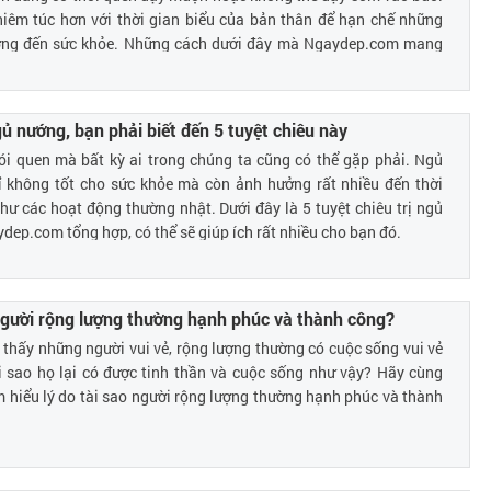
hiêm túc hơn với thời gian biểu của bản thân để hạn chế những
ởng đến sức khỏe. Những cách dưới đây mà Ngaydep.com mang
luôn trong tâm thế sẵn sàng, chào đón một ngày mới và từ bỏ thói
gủ nướng, bạn phải biết đến 5 tuyệt chiêu này
ói quen mà bất kỳ ai trong chúng ta cũng có thể gặp phải. Ngủ
 không tốt cho sức khỏe mà còn ảnh hưởng rất nhiều đến thời
hư các hoạt động thường nhật. Dưới đây là 5 tuyệt chiêu trị ngủ
ep.com tổng hợp, có thể sẽ giúp ích rất nhiều cho bạn đó.
người rộng lượng thường hạnh phúc và thành công?
thấy những người vui vẻ, rộng lượng thường có cuộc sống vui vẻ
i sao họ lại có được tinh thần và cuộc sống như vậy? Hãy cùng
hiểu lý do tài sao người rộng lượng thường hạnh phúc và thành