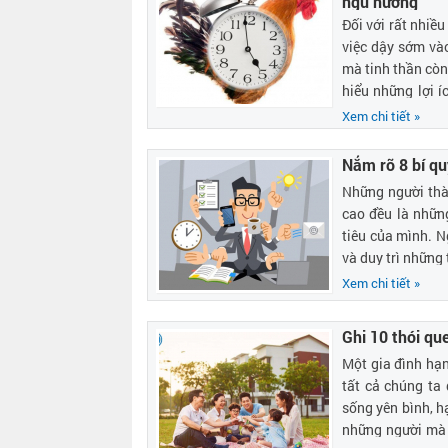
ngủ nướng
Đối với rất nhiều
việc dậy sớm và
mà tinh thần còn
hiểu những lợi í
người nhé!
Xem chi tiết »
Nắm rõ 8 bí qu
Những người thà
cao đều là nhữn
tiêu của mình. N
và duy trì những 
Xem chi tiết »
Ghi 10 thói qu
Một gia đình hạn
tất cả chúng ta
sống yên bình, h
những người mà 