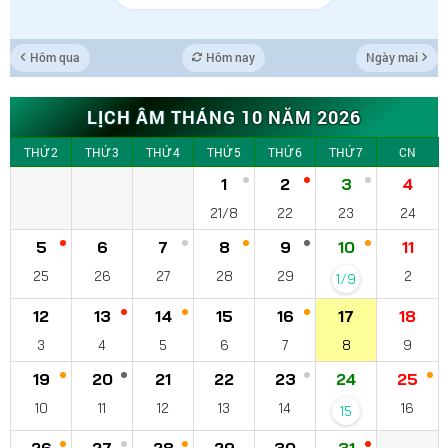
Hôm qua
Hôm nay
Ngày mai
LỊCH ÂM THÁNG 10 NĂM 2026
THỨ 2
THỨ 3
THỨ 4
THỨ 5
THỨ 6
THỨ 7
CN
1
2
3
4
21/8
22
23
24
5
6
7
8
9
10
11
25
26
27
28
29
2
1/9
12
13
14
15
16
17
18
3
4
5
6
7
8
9
19
20
21
22
23
24
25
10
11
12
13
14
16
15