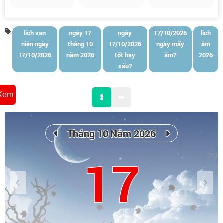
lịch vạn
ngày 17
ngày
17/10/2026
lịch
niên ngày
tháng 10
17/10/2026
ngày mấy
âm
17/10/2026
năm 2026
tốt hay
âm?
2026
xấu?
Xem
Tháng 10 Năm 2026
17