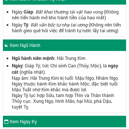
Ngày
Giáp
:
Bất khai thương tài vật hao vong
(Không
nên tiến hành mở kho tránh tiền của hao mất)
Ngày
Tý
:
Bất vấn bốc tự nhạ tai ương
(Không nên tiến
hành gieo quẻ hỏi việc để tránh tự rước lấy tai ương)
☯ Xem Ngũ Hành
Ngũ hành niên mệnh:
Hải Trung Kim
Ngày:
Giáp Tý; tức Chi sinh Can (Thủy, Mộc), là
ngày
cát
(nghĩa nhật).
Nạp âm: Hải Trung Kim kị tuổi: Mậu Ngọ, Nhâm Ngọ.
Ngày thuộc hành Kim khắc hành Mộc, đặc biệt tuổi:
Mậu Tuất nhờ Kim khắc mà được lợi.
Ngày Tý lục hợp Sửu, tam hợp Thìn và Thân thành
Thủy cục. Xung Ngọ, hình Mão, hại Mùi, phá Dậu,
tuyệt Tỵ.
Xem Ngày Kỵ