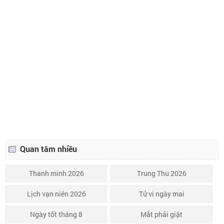
Lịch âm ngày 27 tháng 10 năm 2026
18/9
Lịch âm ngày 28 tháng 10 năm 2026
19/9
Lịch âm ngày 29 tháng 10 năm 2026
20/9
Lịch âm ngày 30 tháng 10 năm 2026
21/9
Lịch âm ngày 31 tháng 10 năm 2026
22/9
Quan tâm nhiều
Thanh minh 2026
Trung Thu 2026
Lịch vạn niên 2026
Tử vi ngày mai
Ngày tốt tháng 8
Mắt phải giật