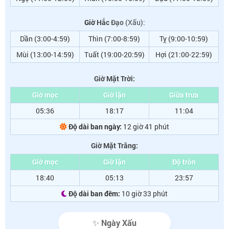
Giờ Hắc Đạo
(Xấu):
Dần (3:00-4:59)
Thìn (7:00-8:59)
Tỵ (9:00-10:59)
Mùi (13:00-14:59)
Tuất (19:00-20:59)
Hợi (21:00-22:59)
Giờ Mặt Trời:
Giờ mọc
Giờ lặn
Giữa trưa
05:36
18:17
11:04
Độ dài ban ngày:
12 giờ 41 phút
Giờ Mặt Trăng:
Giờ mọc
Giờ lặn
Độ tròn
18:40
05:13
23:57
Độ dài ban đêm:
10 giờ 33 phút
✨ Ngày Xấu