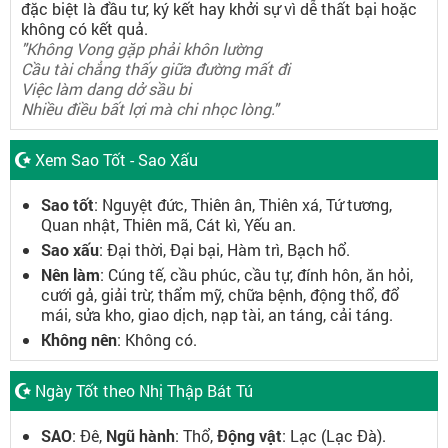
đặc biệt là đầu tư, ký kết hay khởi sự vì dễ thất bại hoặc
không có kết quả.
"Không Vong gặp phải khôn lường
Cầu tài chẳng thấy giữa đường mất đi
Việc làm dang dở sầu bi
Nhiều điều bất lợi mà chi nhọc lòng."
Xem Sao Tốt - Sao Xấu
Sao tốt
: Nguyệt đức, Thiên ân, Thiên xá, Tứ tương,
Quan nhật, Thiên mã, Cát kì, Yếu an.
Sao xấu
: Đại thời, Đại bại, Hàm trì, Bạch hổ.
Nên làm
: Cúng tế, cầu phúc, cầu tự, đính hôn, ăn hỏi,
cưới gả, giải trừ, thẩm mỹ, chữa bệnh, động thổ, đổ
mái, sửa kho, giao dịch, nạp tài, an táng, cải táng.
Không nên
: Không có.
Ngày Tốt theo Nhị Thập Bát Tú
SAO
: Đê,
Ngũ hành
: Thổ,
Động vật
: Lạc (Lạc Đà).