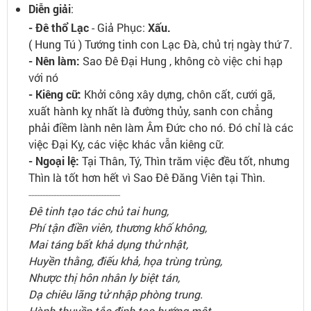
Diễn giải
:
- Đê thổ Lạc
- Giả Phục:
Xấu.
( Hung Tú ) Tướng tinh con Lạc Đà, chủ trị ngày thứ 7.
- Nên làm:
Sao Đê Đại Hung , không cò việc chi hạp
với nó
- Kiêng cữ:
Khởi công xây dựng, chôn cất, cưới gã,
xuất hành kỵ nhất là đường thủy, sanh con chẳng
phải điềm lành nên làm Âm Đức cho nó. Đó chỉ là các
việc Đại Kỵ, các việc khác vẫn kiêng cữ.
- Ngoại lệ:
Tại Thân, Tý, Thìn trăm việc đều tốt, nhưng
Thìn là tốt hơn hết vì Sao Đê Đăng Viên tại Thìn.
---------------------------------
Đê tinh tạo tác chủ tai hung,
Phí tận điền viên, thương khố không,
Mai táng bất khả dụng thử nhật,
Huyền thằng, điếu khả, họa trùng trùng,
Nhược thị hôn nhân ly biệt tán,
Dạ chiêu lãng tử nhập phòng trung.
Hành thuyền tắc định tạo hướng một,