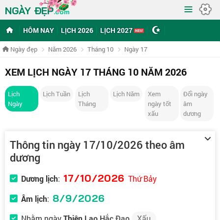
≡
NGÀY ĐẸP
.com
HÔM NAY
LỊCH 2026
LỊCH 2027
Ngày đẹp
Năm 2026
Tháng 10
Ngày 17
XEM LỊCH NGÀY 17 THÁNG 10 NĂM 2026
Lịch
Lịch Tuần
Lịch
Lịch Năm
Xem
Đổi ngày
Ngày
Tháng
ngày tốt
âm
xấu
dương
Thông tin ngày 17/10/2026 theo âm
dương
17/10/2026
Dương lịch
:
Thứ Bảy
8/9/2026
Âm lịch
:
Nhằm ngày
Thiên Lao Hắc Đạo
Xấu