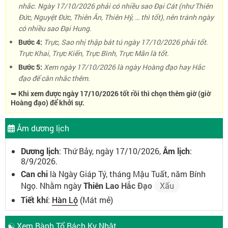
nhắc. Ngày 17/10/2026 phải có nhiều sao Đại Cát (như Thiên
Đức, Nguyệt Đức, Thiên Ân, Thiên Hỷ, … thì tốt), nên tránh ngày
có nhiều sao Đại Hung.
Bước 4:
Trực, Sao nhị thập bát tú ngày 17/10/2026 phải tốt.
Trực Khai, Trực Kiến, Trực Bình, Trực Mãn là tốt.
Bước 5:
Xem ngày 17/10/2026 là ngày Hoàng đạo hay Hắc
đạo để cân nhắc thêm.
➥ Khi xem được ngày 17/10/2026 tốt rồi thì chọn thêm giờ (giờ
Hoàng đạo) để khởi sự.
Âm dương lịch
Dương lịch
: Thứ Bảy, ngày 17/10/2026,
Âm lịch
:
8/9/2026.
Can chi
là Ngày Giáp Tý, tháng Mậu Tuất, năm Bính
Ngọ. Nhằm ngày
Thiên Lao Hắc Đạo
Xấu
Tiết khí
:
Hàn Lộ
(Mát mẻ)
☯ Xem Bành Tổ Bách Kỵ Nhật