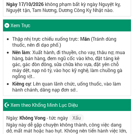
Ngày 17/10/2026
không phạm bất kỳ ngày Nguyệt kỵ,
Nguyệt tận, Tam Nương, Dương Công Kỵ Nhật nào.
Xem Trực
Thập nhị trực chiếu xuống trực:
Mãn
(Tránh dùng
thuốc, nên đi dạo phố.)
Nên làm
: Xuất hành, đi thuyền, cho vay, thâu nợ, mua
hàng, bán hàng, đem ngũ cốc vào kho, đặt táng kê
gác, gác đòn đông, sửa chữa kho vựa, đặt yên chỗ
máy dệt, nạp nô tỳ, vào học kỹ nghệ, làm chuồng gà
ngỗng vịt..
Kiêng cự
: Lên quan lãnh chức, uống thuốc, vào làm
hành chánh, dâng nạp đơn sớ..
Xem theo Khổng Minh Lục Diệu
Ngày:
Không Vong
- tức ngày
Xấu
Ngày này dễ gặp chuyện không thành, công việc dang
dở, mất mát hoặc hao hụt. Không nên tiến hành việc lớn,