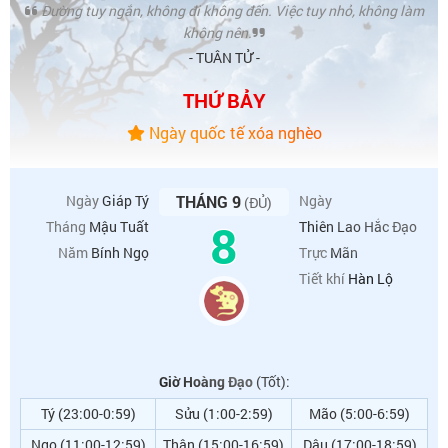
Đường tuy ngắn, không đi không đến. Việc tuy nhỏ, không làm
không nên.
- TUÂN TỬ -
THỨ BẢY
Ngày quốc tế xóa nghèo
Ngày
Giáp Tý
THÁNG 9
Ngày
(ĐỦ)
8
Tháng
Mậu Tuất
Thiên Lao Hắc Đạo
Năm
Bính Ngọ
Trực
Mãn
Tiết khí
Hàn Lộ
Giờ Hoàng Đạo
(Tốt):
Tý (23:00-0:59)
Sửu (1:00-2:59)
Mão (5:00-6:59)
Ngọ (11:00-12:59)
Thân (15:00-16:59)
Dậu (17:00-18:59)