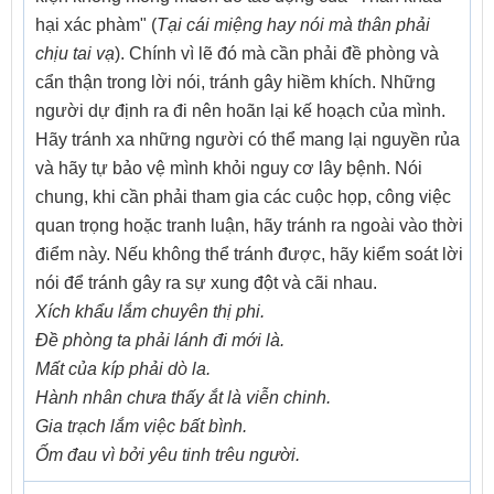
hại xác phàm" (
Tại cái miệng hay nói mà thân phải
chịu tai vạ
). Chính vì lẽ đó mà cần phải đề phòng và
cẩn thận trong lời nói, tránh gây hiềm khích. Những
người dự định ra đi nên hoãn lại kế hoạch của mình.
Hãy tránh xa những người có thể mang lại nguyền rủa
và hãy tự bảo vệ mình khỏi nguy cơ lây bệnh. Nói
chung, khi cần phải tham gia các cuộc họp, công việc
quan trọng hoặc tranh luận, hãy tránh ra ngoài vào thời
điểm này. Nếu không thể tránh được, hãy kiểm soát lời
nói để tránh gây ra sự xung đột và cãi nhau.
Xích khẩu lắm chuyên thị phi.
Đề phòng ta phải lánh đi mới là.
Mất của kíp phải dò la.
Hành nhân chưa thấy ắt là viễn chinh.
Gia trạch lắm việc bất bình.
Ốm đau vì bởi yêu tinh trêu người.