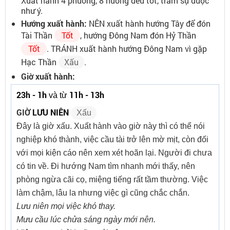
Xuất hành 4 phương, 8 hướng đều tốt, trăm sự được
như ý.
Hướng xuất hành:
NÊN xuất hành hướng Tây để đón
Tài Thần
Tốt
, hướng Đông Nam đón Hỷ Thần
Tốt
. TRÁNH xuất hành hướng Đông Nam vì gặp
Hạc Thần
Xấu
.
Giờ xuất hành:
23h - 1h
11h - 13h
và từ
GIỜ
LƯU NIÊN
Xấu
Đây là giờ xấu. Xuất hành vào giờ này thì có thể nói
nghiệp khó thành, việc cầu tài trở lên mờ mịt, còn đối
với mọi kiện cáo nên xem xét hoãn lại. Người đi chưa
có tin về. Đi hướng Nam tìm nhanh mới thấy, nên
phòng ngừa cãi cọ, miệng tiếng rất tầm thường. Việc
làm chậm, lâu la nhưng việc gì cũng chắc chắn.
Lưu niên mọi việc khó thay.
Mưu cầu lúc chửa sáng ngày mới nên.