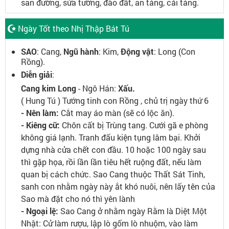
san đường, sửa tường, đào đất, an táng, cải táng.
Ngày Tốt theo Nhị Thập Bát Tú
SAO
: Cang,
Ngũ hành
: Kim,
Động vật
: Long (Con
Rồng).
Diễn giải
:
Cang kim Long
- Ngô Hán:
Xấu.
( Hung Tú ) Tướng tinh con Rồng , chủ trị ngày thứ 6
- Nên làm:
Cắt may áo màn (sẽ có lộc ăn).
- Kiêng cữ:
Chôn cất bị Trùng tang. Cưới gã e phòng
không giá lạnh. Tranh đấu kiện tụng lâm bại. Khởi
dựng nhà cửa chết con đầu. 10 hoặc 100 ngày sau
thì gặp họa, rồi lần lần tiêu hết ruộng đất, nếu làm
quan bị cách chức. Sao Cang thuộc Thất Sát Tinh,
sanh con nhằm ngày này ắt khó nuôi, nên lấy tên của
Sao mà đặt cho nó thì yên lành
- Ngoại lệ:
Sao Cang ở nhằm ngày Rằm là Diệt Một
Nhật: Cử làm rượu, lập lò gốm lò nhuộm, vào làm