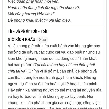
Việc quan phải hoãn mới yên.
Hành nhân đang tính đường nên chưa về.
Mất của phương Hỏa tìm đi.
Đề phong khẩu thiệt thị phi lắm điều.
1h - 3h
13h - 15h
và từ
GIỜ
XÍCH KHẨU
Xấu
Vì là khung giờ xấu nên xuất hành vào khung giờ này
thường dễ gây ra các cuộc cãi vã, gặp phải những sự
kiện không mong muốn do tác động của "Thần khẩu
hại xác phàm" (
Tại cái miệng hay nói mà thân phải
chịu tai vạ
). Chính vì lẽ đó mà cần phải đề phòng và
cẩn thận trong lời nói, tránh gây hiềm khích. Những
người dự định ra đi nên hoãn lại kế hoạch của mình.
Hãy tránh xa những người có thể mang lại nguyền rủa
và hãy tự bảo vệ mình khỏi nguy cơ lây bệnh. Nói
chung, khi cần phải tham gia các cuộc họp, công việc