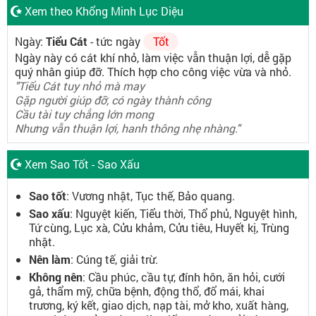
Xem theo Khổng Minh Lục Diệu
Ngày:
Tiểu Cát
- tức ngày
Tốt
Ngày này có cát khí nhỏ, làm việc vẫn thuận lợi, dễ gặp
quý nhân giúp đỡ. Thích hợp cho công việc vừa và nhỏ.
"Tiểu Cát tuy nhỏ mà may
Gặp người giúp đỡ, có ngày thành công
Cầu tài tuy chẳng lớn mong
Nhưng vẫn thuận lợi, hanh thông nhẹ nhàng."
Xem Sao Tốt - Sao Xấu
Sao tốt
: Vương nhật, Tục thế, Bảo quang.
Sao xấu
: Nguyệt kiến, Tiểu thời, Thổ phủ, Nguyệt hình,
Tứ cùng, Lục xà, Cửu khảm, Cửu tiêu, Huyết kị, Trùng
nhật.
Nên làm
: Cúng tế, giải trừ.
Không nên
: Cầu phúc, cầu tự, đính hôn, ăn hỏi, cưới
gả, thẩm mỹ, chữa bệnh, động thổ, đổ mái, khai
trương, ký kết, giao dịch, nạp tài, mở kho, xuất hàng,