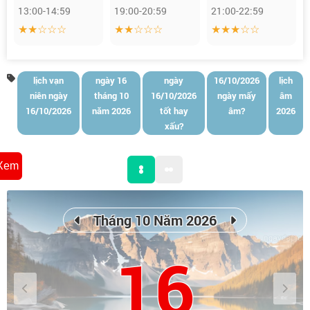
13:00-14:59
19:00-20:59
21:00-22:59
★★☆☆☆
★★☆☆☆
★★★☆☆
lịch vạn
ngày 16
ngày
16/10/2026
lịch
niên ngày
tháng 10
16/10/2026
ngày mấy
âm
16/10/2026
năm 2026
tốt hay
âm?
2026
xấu?
Xem
Tháng 10 Năm 2026
16