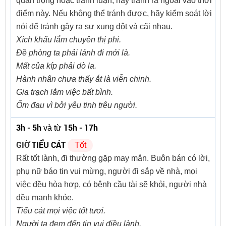
quan trọng hoặc tranh luận, hãy tránh ra ngoài vào thời
điểm này. Nếu không thể tránh được, hãy kiểm soát lời
nói để tránh gây ra sự xung đột và cãi nhau.
Xích khẩu lắm chuyên thị phi.
Đề phòng ta phải lánh đi mới là.
Mất của kíp phải dò la.
Hành nhân chưa thấy ắt là viễn chinh.
Gia trạch lắm việc bất bình.
Ốm đau vì bởi yêu tinh trêu người.
3h - 5h
15h - 17h
và từ
GIỜ
TIỂU CÁT
Tốt
Rất tốt lành, đi thường gặp may mắn. Buôn bán có lời,
phụ nữ báo tin vui mừng, người đi sắp về nhà, mọi
việc đều hòa hợp, có bệnh cầu tài sẽ khỏi, người nhà
đều mạnh khỏe.
Tiểu cát mọi việc tốt tươi.
Người ta đem đến tin vui điều lành.