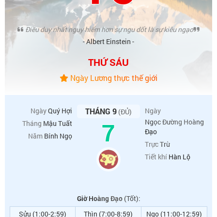
Điều duy nhất nguy hiểm hơn sự ngu dốt là sự kiêu ngạo
- Albert Einstein -
THỨ SÁU
Ngày Lương thực thế giới
Ngày
Quý Hợi
THÁNG 9
Ngày
(ĐỦ)
7
Ngọc Đường Hoàng
Tháng
Mậu Tuất
Đạo
Năm
Bính Ngọ
Trực
Trừ
Tiết khí
Hàn Lộ
Giờ Hoàng Đạo
(Tốt):
Sửu (1:00-2:59)
Thìn (7:00-8:59)
Ngọ (11:00-12:59)