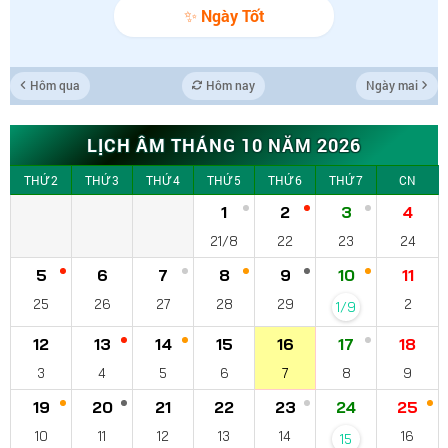
✨ Ngày Tốt
Hôm qua
Hôm nay
Ngày mai
LỊCH ÂM THÁNG 10 NĂM 2026
THỨ 2
THỨ 3
THỨ 4
THỨ 5
THỨ 6
THỨ 7
CN
1
2
3
4
21/8
22
23
24
5
6
7
8
9
10
11
25
26
27
28
29
2
1/9
12
13
14
15
16
17
18
3
4
5
6
7
8
9
19
20
21
22
23
24
25
10
11
12
13
14
16
15