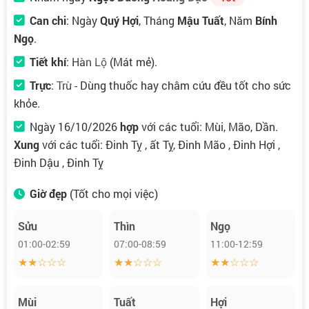
Can chi
: Ngày
Quý Hợi
, Tháng
Mậu Tuất
, Năm
Bính
Ngọ
.
Tiết khí
:
Hàn Lộ
(Mát mẻ).
Trực
:
Trừ
- Dùng thuốc hay châm cứu đều tốt cho sức
khỏe.
Ngày 16/10/2026
hợp
với các tuổi: Mùi, Mão, Dần.
Xung
với các tuổi: Đinh Tỵ , ất Tỵ, Đinh Mão , Đinh Hợi ,
Đinh Dậu , Đinh Tỵ
Giờ đẹp
(Tốt cho mọi việc)
Sửu
Thìn
Ngọ
01:00-02:59
07:00-08:59
11:00-12:59
★★☆☆☆
★★☆☆☆
★★☆☆☆
Mùi
Tuất
Hợi