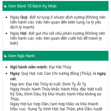
☯ Xem Bành Tổ Bách Kỵ Nhật
Ngày
Quý
:
Bất từ tụng lí nhược địch cường
(Không nên
tiến hành các việc liên quan đến kiện tụng, ta lý yếu
địch lý mạnh)
Ngày
Hợi
:
Bất giá thú tất chủ phân trương
(Không nên
tiến hành các việc liên quan đến cưới hỏi để tránh ly
biệt)
☯ Xem Ngũ Hành
Ngũ hành niên mệnh:
Đại Hải Thủy
Ngày:
Quý Hợi; tức Can Chi tương đồng (Thủy), là
ngày
cát.
Nạp âm: Đại Hải Thủy kị tuổi: Đinh Tỵ, Ất Tỵ.
Ngày thuộc hành Thủy khắc hành Hỏa, đặc biệt tuổi:
Kỷ Sửu, Đinh Dậu, Kỷ Mùi thuộc hành Hỏa không sợ
Thủy.
Ngày Hợi lục hợp Dần, tam hợp Mão và Mùi thành
Mộc cục. Xung Tỵ, hình Hợi, hại Thân, phá Dần, tuyệt