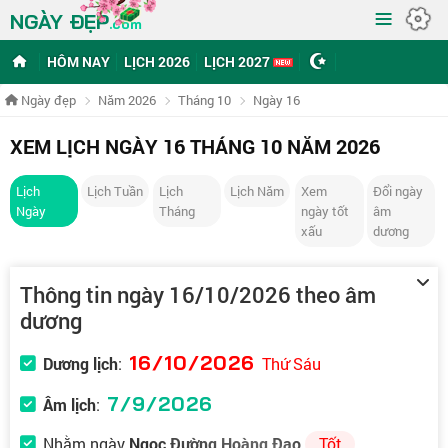
≡
NGÀY ĐẸP
.com
HÔM NAY
LỊCH 2026
LỊCH 2027
Ngày đẹp
Năm 2026
Tháng 10
Ngày 16
XEM LỊCH NGÀY 16 THÁNG 10 NĂM 2026
Lịch
Lịch Tuần
Lịch
Lịch Năm
Xem
Đổi ngày
Ngày
Tháng
ngày tốt
âm
xấu
dương
Thông tin ngày 16/10/2026 theo âm
dương
16/10/2026
Dương lịch
:
Thứ Sáu
7/9/2026
Âm lịch
:
Nhằm ngày
Ngọc Đường Hoàng Đạo
Tốt