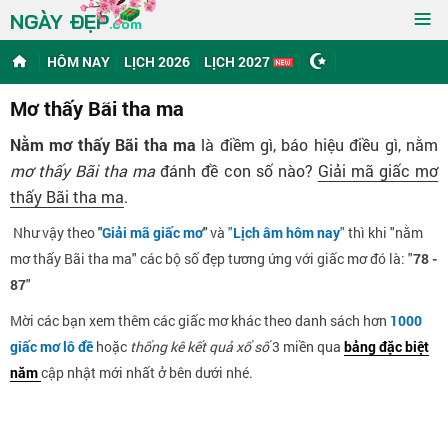
≡
NGÀY ĐẸP
.com
HÔM NAY
LỊCH 2026
LỊCH 2027
Mơ thấy Bãi tha ma
Nằm mơ thấy Bãi tha ma
là điềm gì, báo hiệu điều gì, nằm
mơ thấy Bãi tha ma
đánh đề con số nào?
Giải mã giấc mơ
thấy Bãi tha ma
.
Như vậy theo
"
Giải mã giấc mơ
"
và
"
Lịch âm hôm nay
"
thì khi "nằm
mơ thấy Bãi tha ma" các bộ số đẹp tương ứng với giấc mơ đó là: "
78 -
87
"
Mời các bạn xem thêm các giấc mơ khác theo danh sách hơn
1000
giấc mơ lô đề
hoặc
thống kê kết quả xổ số
3 miền qua
bảng đặc biệt
năm
cập nhật mới nhất ở bên dưới nhé.