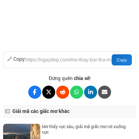
🔗 Copy:
Đừng quên
chia sẻ
!
Giải mã các giấc mơ khác
Mơ thấy vực sâu, giải mã giấc mơ rơi xuống
vực