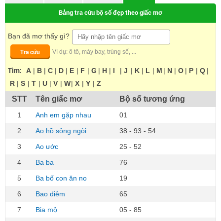
Bảng tra cứu bộ số đẹp theo giấc mơ
Bạn đã mơ thấy gì?
Tra cứu
Ví dụ: ô tô, máy bay, trúng số, ...
Tìm:
A
|
B
|
C
|
D
|
E
|
F
|
G
|
H
|
I
|
J
|
K
|
L
|
M
|
N
|
O
|
P
|
Q
|
R
|
S
|
T
|
U
|
V
|
W
|
X
|
Y
|
Z
STT
Tên giấc mơ
Bộ số tương ứng
1
Anh em gặp nhau
01
2
Ao hồ sông ngòi
38 - 93 - 54
3
Ao ước
25 - 52
4
Ba ba
76
5
Ba bố con ăn no
19
6
Bao diêm
65
7
Bia mộ
05 - 85