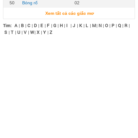
50
Bóng rổ
02
Xem tất cả các giấc mơ
Tìm:
A
|
B
|
C
|
D
|
E
|
F
|
G
|
H
|
I
|
J
|
K
|
L
|
M
|
N
|
O
|
P
|
Q
|
R
|
S
|
T
|
U
|
V
|
W
|
X
|
Y
|
Z