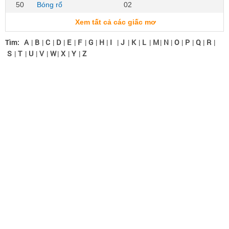
50
Bóng rổ
02
Xem tất cả các giấc mơ
Tìm:
A
|
B
|
C
|
D
|
E
|
F
|
G
|
H
|
I
|
J
|
K
|
L
|
M
|
N
|
O
|
P
|
Q
|
R
|
S
|
T
|
U
|
V
|
W
|
X
|
Y
|
Z