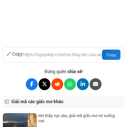
🔗 Copy:
Đừng quên
chia sẻ
!
Giải mã các giấc mơ khác
Mơ thấy vực sâu, giải mã giấc mơ rơi xuống
vực