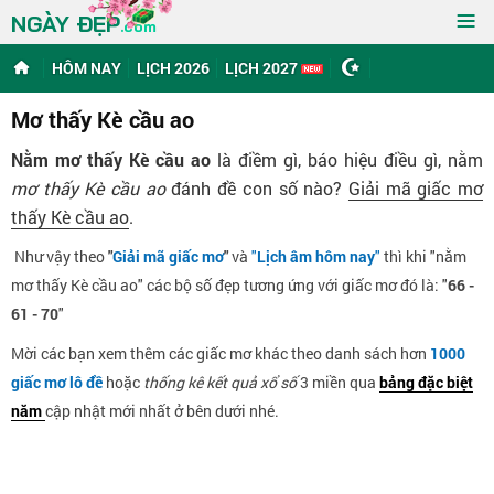
≡
NGÀY ĐẸP
.com
HÔM NAY
LỊCH 2026
LỊCH 2027
Mơ thấy Kè cầu ao
Nằm mơ thấy Kè cầu ao
là điềm gì, báo hiệu điều gì, nằm
mơ thấy Kè cầu ao
đánh đề con số nào?
Giải mã giấc mơ
thấy Kè cầu ao
.
Như vậy theo
"
Giải mã giấc mơ
"
và
"
Lịch âm hôm nay
"
thì khi "nằm
mơ thấy Kè cầu ao" các bộ số đẹp tương ứng với giấc mơ đó là: "
66 -
61 - 70
"
Mời các bạn xem thêm các giấc mơ khác theo danh sách hơn
1000
giấc mơ lô đề
hoặc
thống kê kết quả xổ số
3 miền qua
bảng đặc biệt
năm
cập nhật mới nhất ở bên dưới nhé.