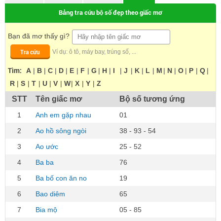
Bảng tra cứu bộ số đẹp theo giấc mơ
Bạn đã mơ thấy gì?
Tra cứu
Ví dụ: ô tô, máy bay, trúng số, ...
Tìm:
A
|
B
|
C
|
D
|
E
|
F
|
G
|
H
|
I
|
J
|
K
|
L
|
M
|
N
|
O
|
P
|
Q
|
R
|
S
|
T
|
U
|
V
|
W
|
X
|
Y
|
Z
STT
Tên giấc mơ
Bộ số tương ứng
1
Anh em gặp nhau
01
2
Ao hồ sông ngòi
38 - 93 - 54
3
Ao ước
25 - 52
4
Ba ba
76
5
Ba bố con ăn no
19
6
Bao diêm
65
7
Bia mộ
05 - 85