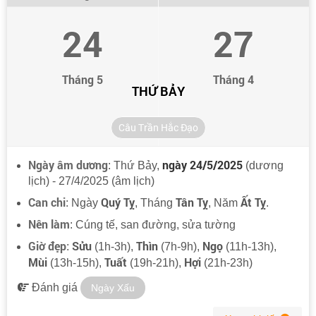
24
27
Tháng 5
Tháng 4
THỨ BẢY
Câu Trần Hắc Đạo
Ngày âm dương
ngày 24/5/2025
: Thứ Bảy,
(dương
lịch) - 27/4/2025 (âm lịch)
Can chi
Quý Tỵ
Tân Tỵ
Ất Tỵ
: Ngày
, Tháng
, Năm
.
Nên làm
: Cúng tế, san đường, sửa tường
Giờ đẹp
Sửu
Thìn
Ngọ
:
(1h-3h),
(7h-9h),
(11h-13h),
Mùi
Tuất
Hợi
(13h-15h),
(19h-21h),
(21h-23h)
Đánh giá
Ngày Xấu