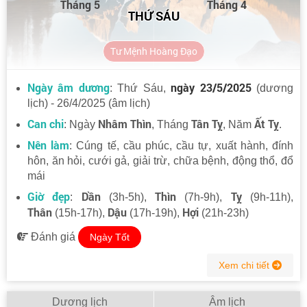
Tháng 5
Tháng 4
THỨ SÁU
Tư Mệnh Hoàng Đạo
Ngày âm dương
ngày 23/5/2025
: Thứ Sáu,
(dương
lịch) - 26/4/2025 (âm lịch)
Can chi
Nhâm Thìn
Tân Tỵ
Ất Tỵ
: Ngày
, Tháng
, Năm
.
Nên làm
: Cúng tế, cầu phúc, cầu tự, xuất hành, đính
hôn, ăn hỏi, cưới gả, giải trừ, chữa bệnh, động thổ, đổ
mái
Giờ đẹp
Dần
Thìn
Tỵ
:
(3h-5h),
(7h-9h),
(9h-11h),
Thân
Dậu
Hợi
(15h-17h),
(17h-19h),
(21h-23h)
Đánh giá
Ngày Tốt
Xem chi tiết
Dương lịch
Âm lịch