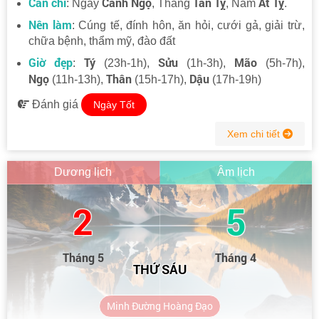
Can chi
Canh Ngọ
Tân Tỵ
Ất Tỵ
: Ngày
, Tháng
, Năm
.
Nên làm
: Cúng tế, đính hôn, ăn hỏi, cưới gả, giải trừ,
chữa bệnh, thẩm mỹ, đào đất
Giờ đẹp
Tý
Sửu
Mão
:
(23h-1h),
(1h-3h),
(5h-7h),
Ngọ
Thân
Dậu
(11h-13h),
(15h-17h),
(17h-19h)
Đánh giá
Ngày Tốt
Xem chi tiết
Dương lịch
Âm lịch
2
5
Tháng 5
Tháng 4
THỨ SÁU
Minh Đường Hoàng Đạo