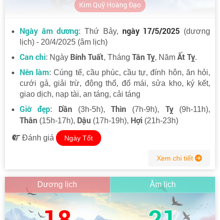
Kim Quỹ Hoàng Đạo
Ngày âm dương
ngày 17/5/2025
: Thứ Bảy,
(dương
lịch) - 20/4/2025 (âm lịch)
Can chi
Bính Tuất
Tân Tỵ
Ất Tỵ
: Ngày
, Tháng
, Năm
.
Nên làm
: Cúng tế, cầu phúc, cầu tự, đính hôn, ăn hỏi,
cưới gả, giải trừ, động thổ, đổ mái, sửa kho, ký kết,
giao dịch, nạp tài, an táng, cải táng
Giờ đẹp
Dần
Thìn
Tỵ
:
(3h-5h),
(7h-9h),
(9h-11h),
Thân
Dậu
Hợi
(15h-17h),
(17h-19h),
(21h-23h)
Đánh giá
Ngày Tốt
Xem chi tiết
Dương lịch
Âm lịch
18
21