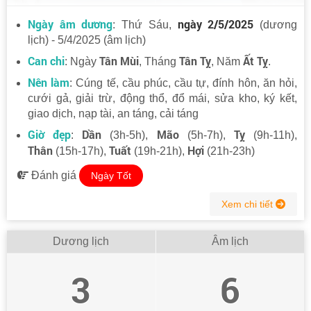
Ngày âm dương
ngày 2/5/2025
: Thứ Sáu,
(dương
lịch) - 5/4/2025 (âm lịch)
Can chi
Tân Mùi
Tân Tỵ
Ất Tỵ
: Ngày
, Tháng
, Năm
.
Nên làm
: Cúng tế, cầu phúc, cầu tự, đính hôn, ăn hỏi,
cưới gả, giải trừ, động thổ, đổ mái, sửa kho, ký kết,
giao dịch, nạp tài, an táng, cải táng
Giờ đẹp
Dần
Mão
Tỵ
:
(3h-5h),
(5h-7h),
(9h-11h),
Thân
Tuất
Hợi
(15h-17h),
(19h-21h),
(21h-23h)
Đánh giá
Ngày Tốt
Xem chi tiết
Dương lịch
Âm lịch
3
6