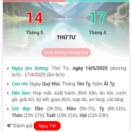
14
17
Tháng 5
Tháng 4
THỨ TƯ
Minh Đường Hoàng Đạo
Ngày âm dương
ngày 14/5/2025
: Thứ Tư,
(dương
lịch) - 17/4/2025 (âm lịch)
Can chi
Quý Mùi
Tân Tỵ
Ất Tỵ
: Ngày
, Tháng
, Năm
.
Nên làm
: Họp mặt, xuất hành, đính hôn, ăn hỏi, cưới
gả, giải trừ, ký kết, giao dịch, nạp tài, an táng, cải táng
Giờ đẹp
Dần
Mão
Tỵ
:
(3h-5h),
(5h-7h),
(9h-11h),
Thân
Tuất
Hợi
(15h-17h),
(19h-21h),
(21h-23h)
Đánh giá
Ngày Tốt