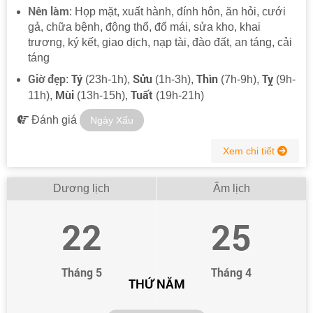
Nên làm
: Họp mặt, xuất hành, đính hôn, ăn hỏi, cưới
gả, chữa bệnh, động thổ, đổ mái, sửa kho, khai
trương, ký kết, giao dịch, nạp tài, đào đất, an táng, cải
táng
Giờ đẹp
Tý
Sửu
Thìn
Tỵ
:
(23h-1h),
(1h-3h),
(7h-9h),
(9h-
Mùi
Tuất
11h),
(13h-15h),
(19h-21h)
Đánh giá
Ngày Xấu
Xem chi tiết
Dương lịch
Âm lịch
22
25
Tháng 5
Tháng 4
THỨ NĂM