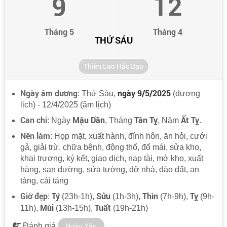
9
12
Tháng 5
Tháng 4
THỨ SÁU
Thiên Lao Hắc Đạo
Ngày âm dương
ngày 9/5/2025
: Thứ Sáu,
(dương
lịch) - 12/4/2025 (âm lịch)
Can chi
Mậu Dần
Tân Tỵ
Ất Tỵ
: Ngày
, Tháng
, Năm
.
Nên làm
: Họp mặt, xuất hành, đính hôn, ăn hỏi, cưới
gả, giải trừ, chữa bệnh, động thổ, đổ mái, sửa kho,
khai trương, ký kết, giao dịch, nạp tài, mở kho, xuất
hàng, san đường, sửa tường, dỡ nhà, đào đất, an
táng, cải táng
Giờ đẹp
Tý
Sửu
Thìn
Tỵ
:
(23h-1h),
(1h-3h),
(7h-9h),
(9h-
Mùi
Tuất
11h),
(13h-15h),
(19h-21h)
Đánh giá
Ngày Xấu