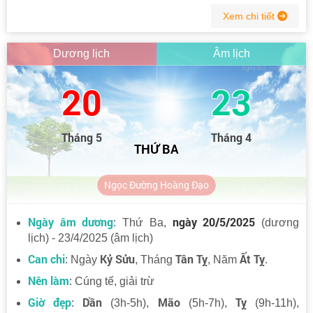
Xem chi tiết
Dương lịch
Âm lịch
20
23
Tháng 5
Tháng 4
THỨ BA
Ngọc Đường Hoàng Đạo
Ngày âm dương
ngày 20/5/2025
: Thứ Ba,
(dương
lịch) - 23/4/2025 (âm lịch)
Can chi
Kỷ Sửu
Tân Tỵ
Ất Tỵ
: Ngày
, Tháng
, Năm
.
Nên làm
: Cúng tế, giải trừ
Giờ đẹp
Dần
Mão
Tỵ
:
(3h-5h),
(5h-7h),
(9h-11h),