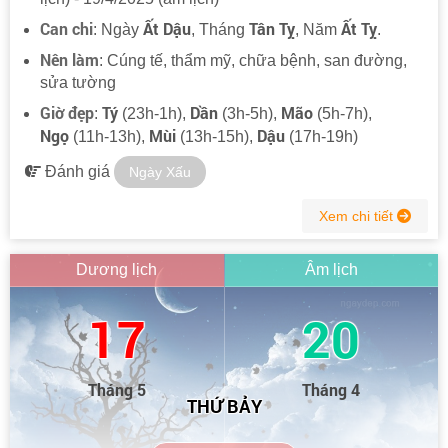
Can chi
Ất Dậu
Tân Tỵ
Ất Tỵ
: Ngày
, Tháng
, Năm
.
Nên làm
: Cúng tế, thẩm mỹ, chữa bệnh, san đường,
sửa tường
Giờ đẹp
Tý
Dần
Mão
:
(23h-1h),
(3h-5h),
(5h-7h),
Ngọ
Mùi
Dậu
(11h-13h),
(13h-15h),
(17h-19h)
Đánh giá
Ngày Xấu
Xem chi tiết
Dương lịch
Âm lịch
17
20
Tháng 5
Tháng 4
THỨ BẢY