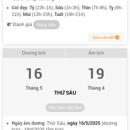
Giờ đẹp
Tý
Sửu
Thìn
Tỵ
:
(23h-1h),
(1h-3h),
(7h-9h),
(9h-
Mùi
Tuất
11h),
(13h-15h),
(19h-21h)
Đánh giá
Ngày Xấu
Xem chi tiết
Dương lịch
Âm lịch
16
19
Tháng 5
Tháng 4
THỨ SÁU
Chu Tước Hắc Đạo
Ngày âm dương
ngày 16/5/2025
: Thứ Sáu,
(dương
lịch) - 19/4/2025 (âm lịch)