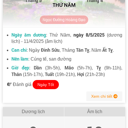
Tháng 5
Tháng 4
THỨ NĂM
Ngọc Đường Hoàng Đạo
Ngày âm dương
ngày 8/5/2025
: Thứ Năm,
(dương
lịch) - 11/4/2025 (âm lịch)
Can chi
Đinh Sửu
Tân Tỵ
Ất Tỵ
: Ngày
, Tháng
, Năm
.
Nên làm
: Cúng tế, san đường
Giờ đẹp
Dần
Mão
Tỵ
:
(3h-5h),
(5h-7h),
(9h-11h),
Thân
Tuất
Hợi
(15h-17h),
(19h-21h),
(21h-23h)
Đánh giá
Ngày Tốt
Xem chi tiết
Dương lịch
Âm lịch