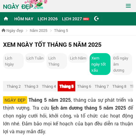
≡
NGÀY ĐẸP
.com
HÔM NAY
LỊCH 2026
LỊCH 2027
Ngày đẹp
Năm 2025
Tháng 5
XEM NGÀY TỐT THÁNG 5 NĂM 2025
Lịch
Lịch Tuần
Lịch
Lịch Năm
Xem
Đổi ngày
Ngày
Tháng
ngày tốt
âm
xấu
dương
 1
Tháng 2
Tháng 3
Tháng 4
Tháng 5
Tháng 6
Tháng 7
Tháng 8
Thá
Tháng 5 năm 2025
, tháng của sự phát triển và
NGÀY ĐẸP
thịnh vượng. Tra cứu
lịch âm dương tháng 5 năm 2025
để
chọn ngày cưới hỏi, khởi công, và tổ chức các hoạt động
lớn nhé. Đảm bảo mọi kế hoạch của bạn đều diễn ra thuận
lợi và may mắn đấy.