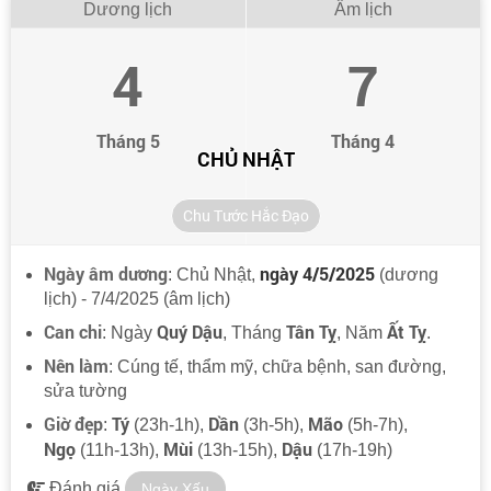
Dương lịch
Âm lịch
4
7
Tháng 5
Tháng 4
CHỦ NHẬT
Chu Tước Hắc Đạo
Ngày âm dương
ngày 4/5/2025
: Chủ Nhật,
(dương
lịch) - 7/4/2025 (âm lịch)
Can chi
Quý Dậu
Tân Tỵ
Ất Tỵ
: Ngày
, Tháng
, Năm
.
Nên làm
: Cúng tế, thẩm mỹ, chữa bệnh, san đường,
sửa tường
Giờ đẹp
Tý
Dần
Mão
:
(23h-1h),
(3h-5h),
(5h-7h),
Ngọ
Mùi
Dậu
(11h-13h),
(13h-15h),
(17h-19h)
Đánh giá
Ngày Xấu