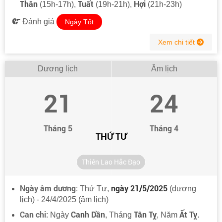
Thân
Tuất
Hợi
(15h-17h),
(19h-21h),
(21h-23h)
Đánh giá
Ngày Tốt
Xem chi tiết
Dương lịch
Âm lịch
21
24
Tháng 5
Tháng 4
THỨ TƯ
Thiên Lao Hắc Đạo
Ngày âm dương
ngày 21/5/2025
: Thứ Tư,
(dương
lịch) - 24/4/2025 (âm lịch)
Can chi
Canh Dần
Tân Tỵ
Ất Tỵ
: Ngày
, Tháng
, Năm
.