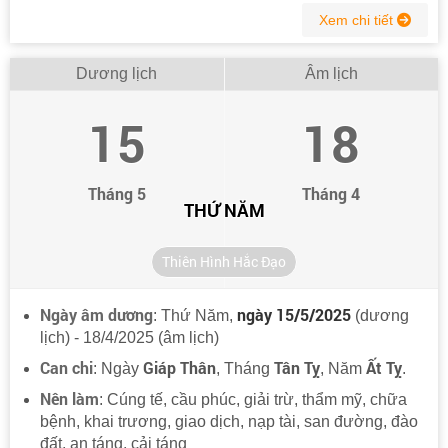
Xem chi tiết
Dương lịch
Âm lịch
15
18
Tháng 5
Tháng 4
THỨ NĂM
Thiên Hình Hắc Đạo
Ngày âm dương
ngày 15/5/2025
: Thứ Năm,
(dương
lịch) - 18/4/2025 (âm lịch)
Can chi
Giáp Thân
Tân Tỵ
Ất Tỵ
: Ngày
, Tháng
, Năm
.
Nên làm
: Cúng tế, cầu phúc, giải trừ, thẩm mỹ, chữa
bệnh, khai trương, giao dịch, nạp tài, san đường, đào
đất, an táng, cải táng