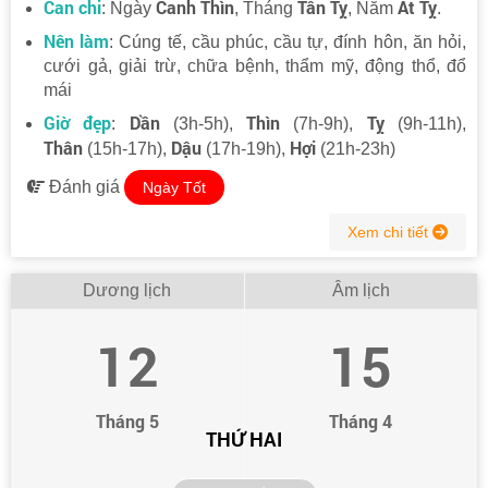
Can chi
Canh Thìn
Tân Tỵ
Ất Tỵ
: Ngày
, Tháng
, Năm
.
Nên làm
: Cúng tế, cầu phúc, cầu tự, đính hôn, ăn hỏi,
cưới gả, giải trừ, chữa bệnh, thẩm mỹ, động thổ, đổ
mái
Giờ đẹp
Dần
Thìn
Tỵ
:
(3h-5h),
(7h-9h),
(9h-11h),
Thân
Dậu
Hợi
(15h-17h),
(17h-19h),
(21h-23h)
Đánh giá
Ngày Tốt
Xem chi tiết
Dương lịch
Âm lịch
12
15
Tháng 5
Tháng 4
THỨ HAI