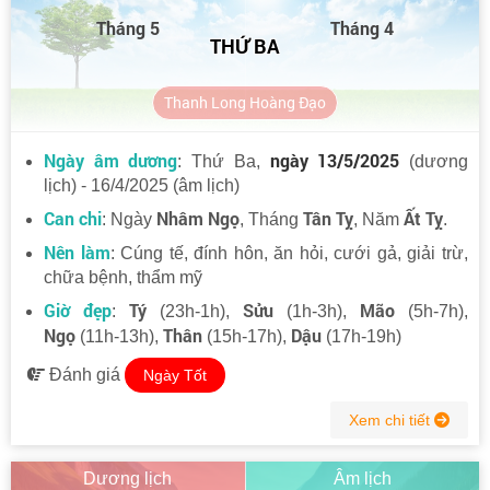
Tháng 5
Tháng 4
THỨ BA
Thanh Long Hoàng Đạo
Ngày âm dương
ngày 13/5/2025
: Thứ Ba,
(dương
lịch) - 16/4/2025 (âm lịch)
Can chi
Nhâm Ngọ
Tân Tỵ
Ất Tỵ
: Ngày
, Tháng
, Năm
.
Nên làm
: Cúng tế, đính hôn, ăn hỏi, cưới gả, giải trừ,
chữa bệnh, thẩm mỹ
Giờ đẹp
Tý
Sửu
Mão
:
(23h-1h),
(1h-3h),
(5h-7h),
Ngọ
Thân
Dậu
(11h-13h),
(15h-17h),
(17h-19h)
Đánh giá
Ngày Tốt
Xem chi tiết
Dương lịch
Âm lịch