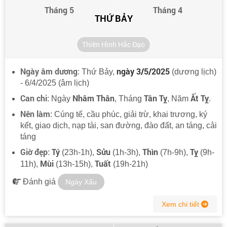
Tháng 5
Tháng 4
THỨ BẢY
Thiên Hình Hắc Đạo
Ngày âm dương
ngày 3/5/2025
: Thứ Bảy,
(dương lịch)
- 6/4/2025 (âm lịch)
Can chi
Nhâm Thân
Tân Tỵ
Ất Tỵ
: Ngày
, Tháng
, Năm
.
Nên làm
: Cúng tế, cầu phúc, giải trừ, khai trương, ký
kết, giao dịch, nạp tài, san đường, đào đất, an táng, cải
táng
Giờ đẹp
Tý
Sửu
Thìn
Tỵ
:
(23h-1h),
(1h-3h),
(7h-9h),
(9h-
Mùi
Tuất
11h),
(13h-15h),
(19h-21h)
Đánh giá
Ngày Xấu
Xem chi tiết