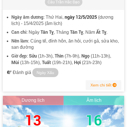
Câu Trần Hắc Đạo
Ngày âm dương
ngày 12/5/2025
: Thứ Hai,
(dương
lịch) - 15/4/2025 (âm lịch)
Can chi
Tân Tỵ
Tân Tỵ
Ất Tỵ
: Ngày
, Tháng
, Năm
.
Nên làm
: Cúng tế, đính hôn, ăn hỏi, cưới gả, sửa kho,
san đường
Giờ đẹp
Sửu
Thìn
Ngọ
:
(1h-3h),
(7h-9h),
(11h-13h),
Mùi
Tuất
Hợi
(13h-15h),
(19h-21h),
(21h-23h)
Đánh giá
Ngày Xấu
Xem chi tiết
Dương lịch
Âm lịch
13
16