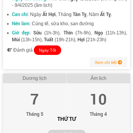
- 9/4/2025 (âm lịch)
Can chi
Ất Hợi
Tân Tỵ
Ất Tỵ
: Ngày
, Tháng
, Năm
.
Nên làm
: Cúng tế, sửa kho, san đường
Giờ đẹp
Sửu
Thìn
Ngọ
:
(1h-3h),
(7h-9h),
(11h-13h),
Mùi
Tuất
Hợi
(13h-15h),
(19h-21h),
(21h-23h)
Đánh giá
Ngày Tốt
Xem chi tiết
Dương lịch
Âm lịch
7
10
Tháng 5
Tháng 4
THỨ TƯ