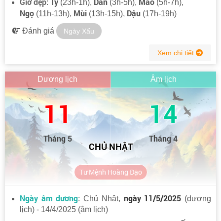
Giờ đẹp
Tý
Dần
Mão
:
(23h-1h),
(3h-5h),
(5h-7h),
Ngọ
Mùi
Dậu
(11h-13h),
(13h-15h),
(17h-19h)
Đánh giá
Ngày Xấu
Xem chi tiết
Dương lịch
Âm lịch
11
14
Tháng 5
Tháng 4
CHỦ NHẬT
Tư Mệnh Hoàng Đạo
Ngày âm dương
ngày 11/5/2025
: Chủ Nhật,
(dương
lịch) - 14/4/2025 (âm lịch)