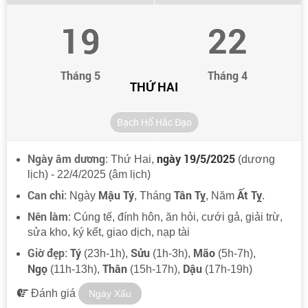
19
22
Tháng 5
Tháng 4
THỨ HAI
Bạch Hổ Hắc Đạo
Ngày âm dương
ngày 19/5/2025
: Thứ Hai,
(dương
lịch) - 22/4/2025 (âm lịch)
Can chi
Mậu Tý
Tân Tỵ
Ất Tỵ
: Ngày
, Tháng
, Năm
.
Nên làm
: Cúng tế, đính hôn, ăn hỏi, cưới gả, giải trừ,
sửa kho, ký kết, giao dịch, nạp tài
Giờ đẹp
Tý
Sửu
Mão
:
(23h-1h),
(1h-3h),
(5h-7h),
Ngọ
Thân
Dậu
(11h-13h),
(15h-17h),
(17h-19h)
Đánh giá
Ngày Xấu