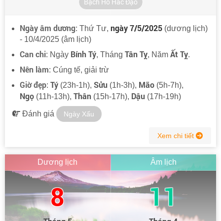
Bạch Hổ Hắc Đạo
Ngày âm dương
ngày 7/5/2025
: Thứ Tư,
(dương lịch)
- 10/4/2025 (âm lịch)
Can chi
Bính Tý
Tân Tỵ
Ất Tỵ
: Ngày
, Tháng
, Năm
.
Nên làm
: Cúng tế, giải trừ
Giờ đẹp
Tý
Sửu
Mão
:
(23h-1h),
(1h-3h),
(5h-7h),
Ngọ
Thân
Dậu
(11h-13h),
(15h-17h),
(17h-19h)
Đánh giá
Ngày Xấu
Xem chi tiết
Dương lịch
Âm lịch
8
11