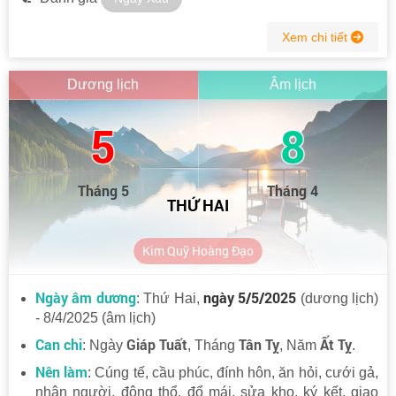
Xem chi tiết
Dương lịch
Âm lịch
5
8
Tháng 5
Tháng 4
THỨ HAI
Kim Quỹ Hoàng Đạo
Ngày âm dương
ngày 5/5/2025
: Thứ Hai,
(dương lịch)
- 8/4/2025 (âm lịch)
Can chi
Giáp Tuất
Tân Tỵ
Ất Tỵ
: Ngày
, Tháng
, Năm
.
Nên làm
: Cúng tế, cầu phúc, đính hôn, ăn hỏi, cưới gả,
nhận người, động thổ, đổ mái, sửa kho, ký kết, giao