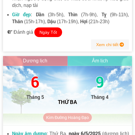
dịch, nạp tài
Giờ đẹp
Dần
Thìn
Tỵ
:
(3h-5h),
(7h-9h),
(9h-11h),
Thân
Dậu
Hợi
(15h-17h),
(17h-19h),
(21h-23h)
Đánh giá
Ngày Tốt
Xem chi tiết
Dương lịch
Âm lịch
6
9
Tháng 5
Tháng 4
THỨ BA
Kim Đường Hoàng Đạo
Ngày âm dương
ngày 6/5/2025
: Thứ Ba,
(dương lịch)