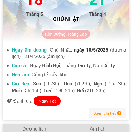
Tháng 5
Tháng 4
CHỦ NHẬT
Kim Đường Hoàng Đạo
Ngày âm dương
ngày 18/5/2025
: Chủ Nhật,
(dương
lịch) - 21/4/2025 (âm lịch)
Can chi
Đinh Hợi
Tân Tỵ
Ất Tỵ
: Ngày
, Tháng
, Năm
.
Nên làm
: Cúng tế, sửa kho
Giờ đẹp
Sửu
Thìn
Ngọ
:
(1h-3h),
(7h-9h),
(11h-13h),
Mùi
Tuất
Hợi
(13h-15h),
(19h-21h),
(21h-23h)
Đánh giá
Ngày Tốt
Xem chi tiết
Dương lịch
Âm lịch