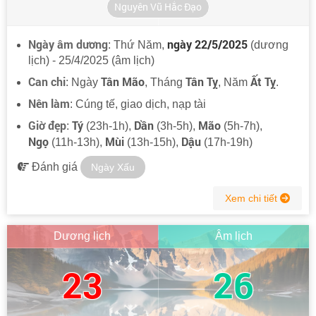
Nguyên Vũ Hắc Đạo
Ngày âm dương
ngày 22/5/2025
: Thứ Năm,
(dương
lịch) - 25/4/2025 (âm lịch)
Can chi
Tân Mão
Tân Tỵ
Ất Tỵ
: Ngày
, Tháng
, Năm
.
Nên làm
: Cúng tế, giao dịch, nạp tài
Giờ đẹp
Tý
Dần
Mão
:
(23h-1h),
(3h-5h),
(5h-7h),
Ngọ
Mùi
Dậu
(11h-13h),
(13h-15h),
(17h-19h)
Đánh giá
Ngày Xấu
Xem chi tiết
Dương lịch
Âm lịch
23
26