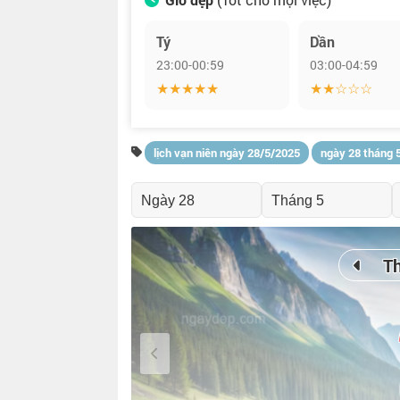
Tý
Dần
23:00-00:59
03:00-04:59
★★★★★
★★☆☆☆
lịch vạn niên ngày 28/5/2025
ngày 28 tháng 
T