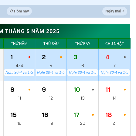
Hôm nay
Ngày mai
M THÁNG 5 NĂM 2025
THỨ NĂM
THỨ SÁU
THỨ BẢY
CHỦ NHẬT
1
2
3
4
4/4
5
6
7
Nghỉ 30-4 và 1-5
Nghỉ 30-4 và 1-5
Nghỉ 30-4 và 1-5
Nghỉ 30-4 và 1-5
8
9
10
11
11
12
13
14
15
16
17
18
18
19
20
21