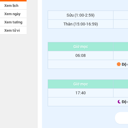
Xem lịch
Xem ngày
Sửu (1:00-2:59)
Xem tướng
Thân (15:00-16:59)
Xem tử vi
Giờ mọc
06:08
Độ 
Giờ mọc
17:40
Độ 