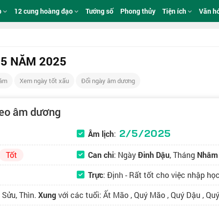
p
12 cung hoàng đạo
Tướng số
Phong thủy
Tiện ích
Văn h
 5 NĂM 2025
Năm
Xem ngày tốt xấu
Đổi ngày âm dương
heo âm dương
2/5/2025
Âm lịch
:
Tốt
Can chi
: Ngày
Đinh Dậu
, Tháng
Nhâm
Trực
:
Định
- Rất tốt cho việc nhập họ
, Sửu, Thìn.
Xung
với các tuổi: Ất Mão , Quý Mão , Quý Dậu , Quý