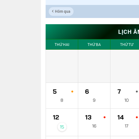
Hôm qua
LỊCH Â
THỨ HAI
THỨ BA
THỨ TƯ
5
6
7
8
9
10
12
13
14
16
17
15