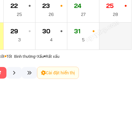
22
23
24
25
25
26
27
28
ngaydep.com
29
30
31
3
4
5
tốt
Tốt
Bình thường
Xấu
Rất xấu
Cài đặt hiển thị