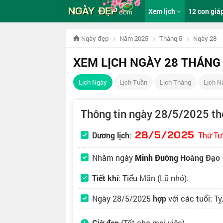
NGÀY ĐẸP
Xem lịch
12 con giá
.com
Ngày đẹp
Năm 2025
Tháng 5
Ngày 28
XEM LỊCH NGÀY 28 THÁNG
Lịch Ngày
Lịch Tuần
Lịch Tháng
Lịch 
Thông tin ngày 28/5/2025 t
28/5/2025
Dương lịch
:
Thứ Tư
Nhằm ngày
Minh Đường Hoàng Đạo
Tiết khí
:
Tiểu Mãn
(Lũ nhỏ).
Ngày 28/5/2025
hợp
với các tuổi: Tỵ
Giờ đẹp
(Tốt cho mọi việc)