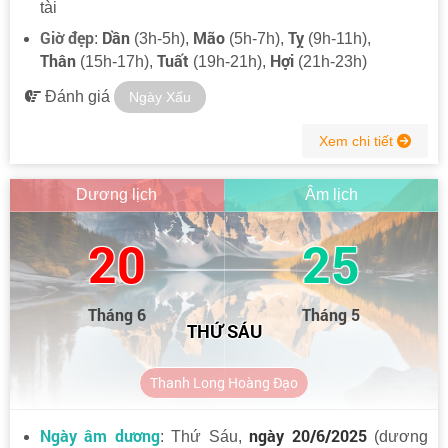
tài
Giờ đẹp
Dần
Mão
Tỵ
:
(3h-5h),
(5h-7h),
(9h-11h),
Thân
Tuất
Hợi
(15h-17h),
(19h-21h),
(21h-23h)
Đánh giá
Ngày Xấu
Xem chi tiết
Dương lịch
Âm lịch
20
25
Tháng 6
Tháng 5
THỨ SÁU
Thanh Long Hoàng Đạo
Ngày âm dương
ngày 20/6/2025
: Thứ Sáu,
(dương