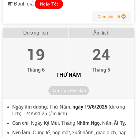
Đánh giá
Ngày Tốt
Xem chi tiết
Dương lịch
Âm lịch
19
24
Tháng 6
Tháng 5
THỨ NĂM
Câu Trần Hắc Đạo
Ngày âm dương
ngày 19/6/2025
: Thứ Năm,
(dương
lịch) - 24/5/2025 (âm lịch)
Can chi
Kỷ Mùi
Nhâm Ngọ
Ất Tỵ
: Ngày
, Tháng
, Năm
.
Nên làm
: Cúng tế, họp mặt, xuất hành, giao dịch, nạp