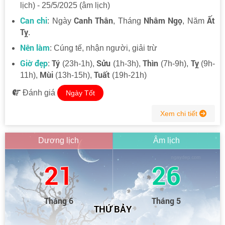
lịch) - 25/5/2025 (âm lịch)
Can chi
Canh Thân
Nhâm Ngọ
Ất
: Ngày
, Tháng
, Năm
Tỵ
.
Nên làm
: Cúng tế, nhận người, giải trừ
Giờ đẹp
Tý
Sửu
Thìn
Tỵ
:
(23h-1h),
(1h-3h),
(7h-9h),
(9h-
Mùi
Tuất
11h),
(13h-15h),
(19h-21h)
Đánh giá
Ngày Tốt
Xem chi tiết
Dương lịch
Âm lịch
21
26
Tháng 6
Tháng 5
THỨ BẢY