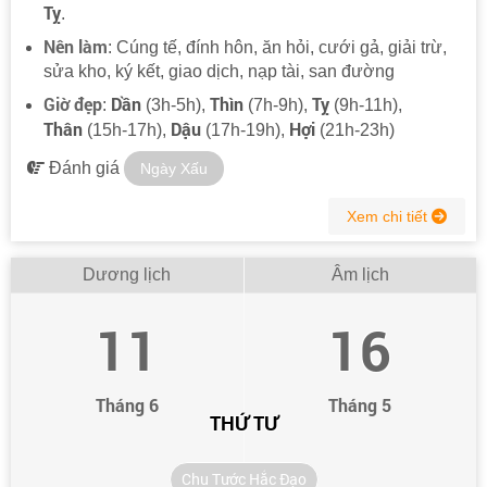
Tỵ
.
Nên làm
: Cúng tế, đính hôn, ăn hỏi, cưới gả, giải trừ,
sửa kho, ký kết, giao dịch, nạp tài, san đường
Giờ đẹp
Dần
Thìn
Tỵ
:
(3h-5h),
(7h-9h),
(9h-11h),
Thân
Dậu
Hợi
(15h-17h),
(17h-19h),
(21h-23h)
Đánh giá
Ngày Xấu
Xem chi tiết
Dương lịch
Âm lịch
11
16
Tháng 6
Tháng 5
THỨ TƯ
Chu Tước Hắc Đạo