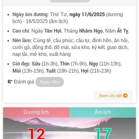
Ngày âm dương
ngày 11/6/2025
: Thứ Tư,
(dương
lịch) - 16/5/2025 (âm lịch)
Can chi
Tân Hợi
Nhâm Ngọ
Ất Tỵ
: Ngày
, Tháng
, Năm
.
Nên làm
: Cúng tế, cầu phúc, cầu tự, đính hôn, ăn hỏi,
cưới gả, động thổ, đổ mái, sửa kho, ký kết, giao dịch,
nạp tài, mở kho, xuất hàng
Giờ đẹp
Sửu
Thìn
Ngọ
:
(1h-3h),
(7h-9h),
(11h-13h),
Mùi
Tuất
Hợi
(13h-15h),
(19h-21h),
(21h-23h)
Đánh giá
Ngày Xấu
Xem chi tiết
Dương lịch
Âm lịch
12
17