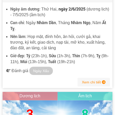
Ngày âm dương
ngày 2/6/2025
: Thứ Hai,
(dương lịch)
- 7/5/2025 (âm lịch)
Can chi
Nhâm Dần
Nhâm Ngọ
Ất
: Ngày
, Tháng
, Năm
Tỵ
.
Nên làm
: Họp mặt, đính hôn, ăn hỏi, cưới gả, khai
trương, ký kết, giao dịch, nạp tài, mở kho, xuất hàng,
đào đất, an táng, cải táng
Giờ đẹp
Tý
Sửu
Thìn
Tỵ
:
(23h-1h),
(1h-3h),
(7h-9h),
(9h-
Mùi
Tuất
11h),
(13h-15h),
(19h-21h)
Đánh giá
Ngày Xấu
Xem chi tiết
Dương lịch
Âm lịch
3
8