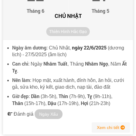
Tháng 6
Tháng 5
CHỦ NHẬT
Thiên Hình Hắc Đạo
Ngày âm dương
ngày 22/6/2025
: Chủ Nhật,
(dương
lịch) - 27/5/2025 (âm lịch)
Can chi
Nhâm Tuất
Nhâm Ngọ
Ất
: Ngày
, Tháng
, Năm
Tỵ
.
Nên làm
: Họp mặt, xuất hành, đính hôn, ăn hỏi, cưới
gả, sửa kho, ký kết, giao dịch, nạp tài, đào đất
Giờ đẹp
Dần
Thìn
Tỵ
:
(3h-5h),
(7h-9h),
(9h-11h),
Thân
Dậu
Hợi
(15h-17h),
(17h-19h),
(21h-23h)
Đánh giá
Ngày Xấu
Xem chi tiết