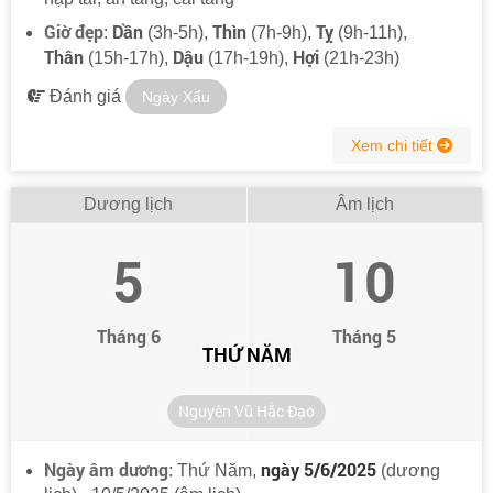
Giờ đẹp
Dần
Thìn
Tỵ
:
(3h-5h),
(7h-9h),
(9h-11h),
Thân
Dậu
Hợi
(15h-17h),
(17h-19h),
(21h-23h)
Đánh giá
Ngày Xấu
Xem chi tiết
Dương lịch
Âm lịch
5
10
Tháng 6
Tháng 5
THỨ NĂM
Nguyên Vũ Hắc Đạo
Ngày âm dương
ngày 5/6/2025
: Thứ Năm,
(dương