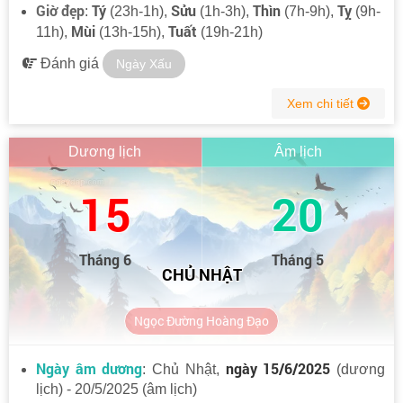
Giờ đẹp
Tý
Sửu
Thìn
Tỵ
:
(23h-1h),
(1h-3h),
(7h-9h),
(9h-
Mùi
Tuất
11h),
(13h-15h),
(19h-21h)
Đánh giá
Ngày Xấu
Xem chi tiết
Dương lịch
Âm lịch
15
20
Tháng 6
Tháng 5
CHỦ NHẬT
Ngọc Đường Hoàng Đạo
Ngày âm dương
ngày 15/6/2025
: Chủ Nhật,
(dương
lịch) - 20/5/2025 (âm lịch)