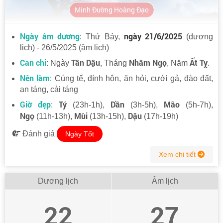
Minh Đường Hoàng Đạo
Ngày âm dương
ngày 21/6/2025
: Thứ Bảy,
(dương
lịch) - 26/5/2025 (âm lịch)
Can chi
Tân Dậu
Nhâm Ngọ
Ất Tỵ
: Ngày
, Tháng
, Năm
.
Nên làm
: Cúng tế, đính hôn, ăn hỏi, cưới gả, đào đất,
an táng, cải táng
Giờ đẹp
Tý
Dần
Mão
:
(23h-1h),
(3h-5h),
(5h-7h),
Ngọ
Mùi
Dậu
(11h-13h),
(13h-15h),
(17h-19h)
Đánh giá
Ngày Tốt
Xem chi tiết
Dương lịch
Âm lịch
22
27