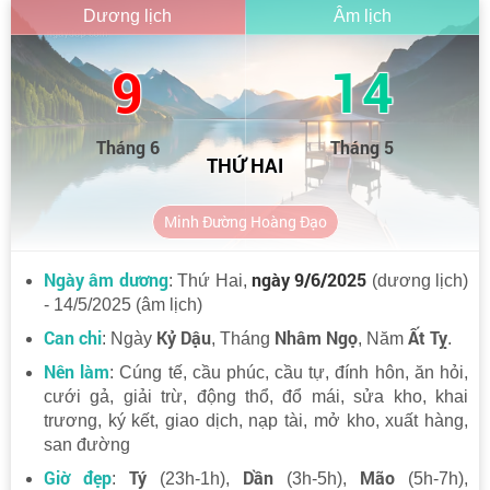
Dương lịch
Âm lịch
9
14
Tháng 6
Tháng 5
THỨ HAI
Minh Đường Hoàng Đạo
Ngày âm dương
ngày 9/6/2025
: Thứ Hai,
(dương lịch)
- 14/5/2025 (âm lịch)
Can chi
Kỷ Dậu
Nhâm Ngọ
Ất Tỵ
: Ngày
, Tháng
, Năm
.
Nên làm
: Cúng tế, cầu phúc, cầu tự, đính hôn, ăn hỏi,
cưới gả, giải trừ, động thổ, đổ mái, sửa kho, khai
trương, ký kết, giao dịch, nạp tài, mở kho, xuất hàng,
san đường
Giờ đẹp
Tý
Dần
Mão
:
(23h-1h),
(3h-5h),
(5h-7h),