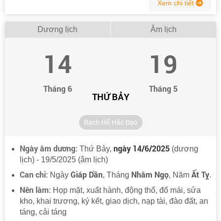
Xem chi tiết
Dương lịch
Âm lịch
14
19
Tháng 6
Tháng 5
THỨ BẢY
Bạch Hổ Hắc Đạo
Ngày âm dương
ngày 14/6/2025
: Thứ Bảy,
(dương
lịch) - 19/5/2025 (âm lịch)
Can chi
Giáp Dần
Nhâm Ngọ
Ất Tỵ
: Ngày
, Tháng
, Năm
.
Nên làm
: Họp mặt, xuất hành, động thổ, đổ mái, sửa
kho, khai trương, ký kết, giao dịch, nạp tài, đào đất, an
táng, cải táng