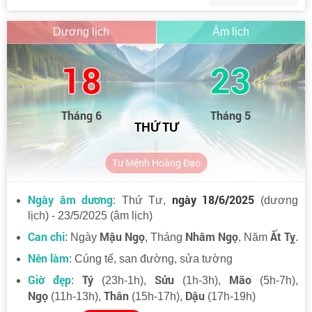
Dương lịch
Âm lịch
18
23
Tháng 6
Tháng 5
THỨ TƯ
Tư Mệnh Hoàng Đạo
Ngày âm dương
ngày 18/6/2025
: Thứ Tư,
(dương
lịch) - 23/5/2025 (âm lịch)
Can chi
Mậu Ngọ
Nhâm Ngọ
Ất Tỵ
: Ngày
, Tháng
, Năm
.
Nên làm
: Cúng tế, san đường, sửa tường
Giờ đẹp
Tý
Sửu
Mão
:
(23h-1h),
(1h-3h),
(5h-7h),
Ngọ
Thân
Dậu
(11h-13h),
(15h-17h),
(17h-19h)