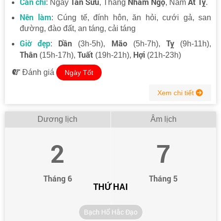
Can chi
Tân Sửu
Nhâm Ngọ
Ất Tỵ
: Ngày
, Tháng
, Năm
.
Nên làm
: Cúng tế, đính hôn, ăn hỏi, cưới gả, san
đường, đào đất, an táng, cải táng
Giờ đẹp
Dần
Mão
Tỵ
:
(3h-5h),
(5h-7h),
(9h-11h),
Thân
Tuất
Hợi
(15h-17h),
(19h-21h),
(21h-23h)
Đánh giá
Ngày Tốt
Xem chi tiết
Dương lịch
Âm lịch
2
7
Tháng 6
Tháng 5
THỨ HAI
Bạch Hổ Hắc Đạo