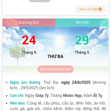
Xem chi tiết
Dương lịch
Âm lịch
24
29
Tháng 6
Tháng 5
THỨ BA
Kim Quỹ Hoàng Đạo
Ngày âm dương
ngày 24/6/2025
: Thứ Ba,
(dương
lịch) - 29/5/2025 (âm lịch)
Can chi
Giáp Tý
Nhâm Ngọ
Ất Tỵ
: Ngày
, Tháng
, Năm
.
Nên làm
: Cúng tế, cầu phúc, cầu tự, đính hôn, ăn hỏi,
cưới gả, giải trừ, chữa bệnh, thẩm mỹ, động thổ, đổ