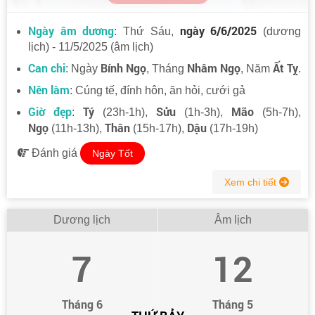
Ngày âm dương
ngày 6/6/2025
: Thứ Sáu,
(dương
lịch) - 11/5/2025 (âm lịch)
Can chi
Bính Ngọ
Nhâm Ngọ
Ất Tỵ
: Ngày
, Tháng
, Năm
.
Nên làm
: Cúng tế, đính hôn, ăn hỏi, cưới gả
Giờ đẹp
Tý
Sửu
Mão
:
(23h-1h),
(1h-3h),
(5h-7h),
Ngọ
Thân
Dậu
(11h-13h),
(15h-17h),
(17h-19h)
Đánh giá
Ngày Tốt
Xem chi tiết
Dương lịch
Âm lịch
7
12
Tháng 6
Tháng 5