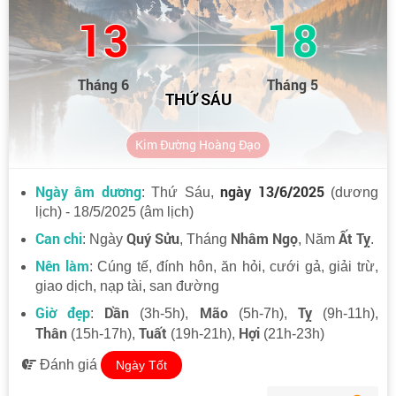
13
18
Tháng 6
Tháng 5
THỨ SÁU
Kim Đường Hoàng Đạo
Ngày âm dương
ngày 13/6/2025
: Thứ Sáu,
(dương
lịch) - 18/5/2025 (âm lịch)
Can chi
Quý Sửu
Nhâm Ngọ
Ất Tỵ
: Ngày
, Tháng
, Năm
.
Nên làm
: Cúng tế, đính hôn, ăn hỏi, cưới gả, giải trừ,
giao dịch, nạp tài, san đường
Giờ đẹp
Dần
Mão
Tỵ
:
(3h-5h),
(5h-7h),
(9h-11h),
Thân
Tuất
Hợi
(15h-17h),
(19h-21h),
(21h-23h)
Đánh giá
Ngày Tốt