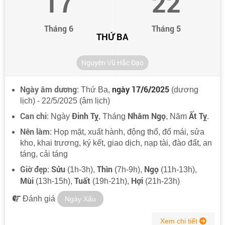
17
22
Tháng 6
Tháng 5
THỨ BA
Nguyên Vũ Hắc Đạo
Ngày âm dương
ngày 17/6/2025
: Thứ Ba,
(dương
lịch) - 22/5/2025 (âm lịch)
Can chi
Đinh Tỵ
Nhâm Ngọ
Ất Tỵ
: Ngày
, Tháng
, Năm
.
Nên làm
: Họp mặt, xuất hành, động thổ, đổ mái, sửa
kho, khai trương, ký kết, giao dịch, nạp tài, đào đất, an
táng, cải táng
Giờ đẹp
Sửu
Thìn
Ngọ
:
(1h-3h),
(7h-9h),
(11h-13h),
Mùi
Tuất
Hợi
(13h-15h),
(19h-21h),
(21h-23h)
Đánh giá
Ngày Xấu
Xem chi tiết