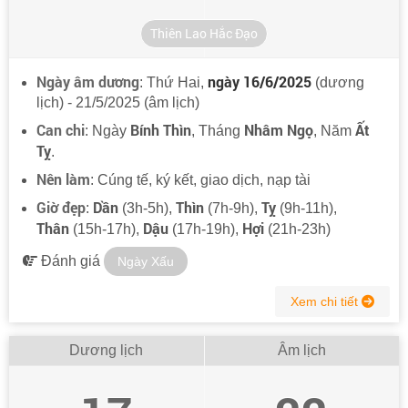
Thiên Lao Hắc Đạo
Ngày âm dương
ngày 16/6/2025
: Thứ Hai,
(dương
lịch) - 21/5/2025 (âm lịch)
Can chi
Bính Thìn
Nhâm Ngọ
Ất
: Ngày
, Tháng
, Năm
Tỵ
.
Nên làm
: Cúng tế, ký kết, giao dịch, nạp tài
Giờ đẹp
Dần
Thìn
Tỵ
:
(3h-5h),
(7h-9h),
(9h-11h),
Thân
Dậu
Hợi
(15h-17h),
(17h-19h),
(21h-23h)
Đánh giá
Ngày Xấu
Xem chi tiết
Dương lịch
Âm lịch