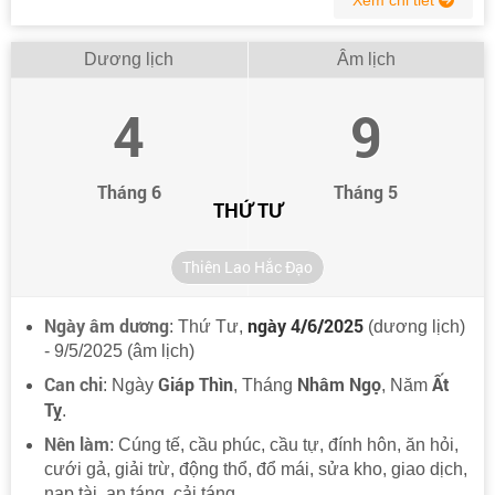
Dương lịch
Âm lịch
4
9
Tháng 6
Tháng 5
THỨ TƯ
Thiên Lao Hắc Đạo
Ngày âm dương
ngày 4/6/2025
: Thứ Tư,
(dương lịch)
- 9/5/2025 (âm lịch)
Can chi
Giáp Thìn
Nhâm Ngọ
Ất
: Ngày
, Tháng
, Năm
Tỵ
.
Nên làm
: Cúng tế, cầu phúc, cầu tự, đính hôn, ăn hỏi,
cưới gả, giải trừ, động thổ, đổ mái, sửa kho, giao dịch,
nạp tài, an táng, cải táng