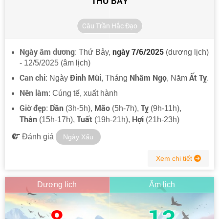
THỨ BẢY
Câu Trần Hắc Đạo
Ngày âm dương
ngày 7/6/2025
: Thứ Bảy,
(dương lịch)
- 12/5/2025 (âm lịch)
Can chi
Đinh Mùi
Nhâm Ngọ
Ất Tỵ
: Ngày
, Tháng
, Năm
.
Nên làm
: Cúng tế, xuất hành
Giờ đẹp
Dần
Mão
Tỵ
:
(3h-5h),
(5h-7h),
(9h-11h),
Thân
Tuất
Hợi
(15h-17h),
(19h-21h),
(21h-23h)
Đánh giá
Ngày Xấu
Xem chi tiết
Dương lịch
Âm lịch
8
13