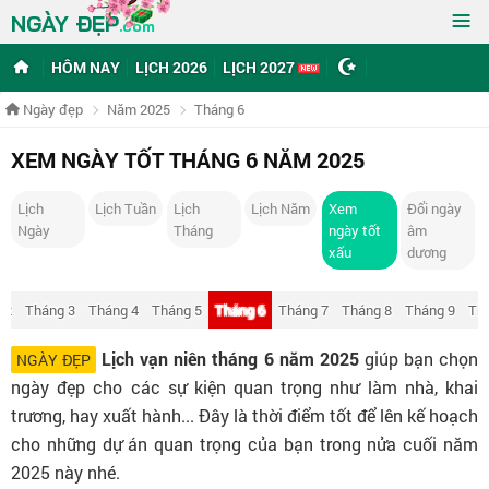
≡
NGÀY ĐẸP
.com
HÔM NAY
LỊCH 2026
LỊCH 2027
Ngày đẹp
Năm 2025
Tháng 6
XEM NGÀY TỐT THÁNG 6 NĂM 2025
Lịch
Lịch Tuần
Lịch
Lịch Năm
Xem
Đổi ngày
Ngày
Tháng
ngày tốt
âm
xấu
dương
 2
Tháng 3
Tháng 4
Tháng 5
Tháng 6
Tháng 7
Tháng 8
Tháng 9
Th
Lịch vạn niên tháng 6 năm 2025
giúp bạn chọn
NGÀY ĐẸP
ngày đẹp cho các sự kiện quan trọng như làm nhà, khai
trương, hay xuất hành... Đây là thời điểm tốt để lên kế hoạch
cho những dự án quan trọng của bạn trong nửa cuối năm
2025 này nhé.