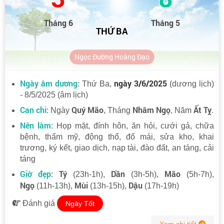
Tháng 6
Tháng 5
THỨ BA
Ngọc Đường Hoàng Đạo
Ngày âm dương
ngày 3/6/2025
: Thứ Ba,
(dương lịch)
- 8/5/2025 (âm lịch)
Can chi
Quý Mão
Nhâm Ngọ
Ất Tỵ
: Ngày
, Tháng
, Năm
.
Nên làm
: Họp mặt, đính hôn, ăn hỏi, cưới gả, chữa
bệnh, thẩm mỹ, động thổ, đổ mái, sửa kho, khai
trương, ký kết, giao dịch, nạp tài, đào đất, an táng, cải
táng
Giờ đẹp
Tý
Dần
Mão
:
(23h-1h),
(3h-5h),
(5h-7h),
Ngọ
Mùi
Dậu
(11h-13h),
(13h-15h),
(17h-19h)
Đánh giá
Ngày Tốt
Xem chi tiết