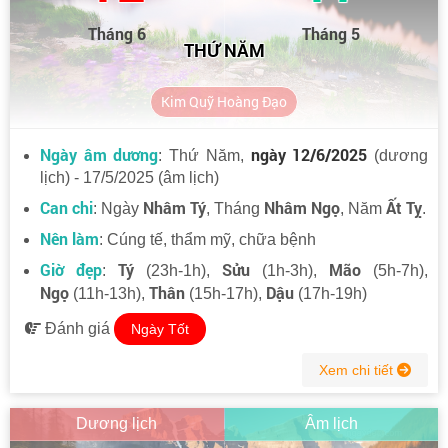
Tháng 6
Tháng 5
THỨ NĂM
Kim Quỹ Hoàng Đạo
Ngày âm dương
ngày 12/6/2025
: Thứ Năm,
(dương
lịch) - 17/5/2025 (âm lịch)
Can chi
Nhâm Tý
Nhâm Ngọ
Ất Tỵ
: Ngày
, Tháng
, Năm
.
Nên làm
: Cúng tế, thẩm mỹ, chữa bệnh
Giờ đẹp
Tý
Sửu
Mão
:
(23h-1h),
(1h-3h),
(5h-7h),
Ngọ
Thân
Dậu
(11h-13h),
(15h-17h),
(17h-19h)
Đánh giá
Ngày Tốt
Xem chi tiết
Dương lịch
Âm lịch