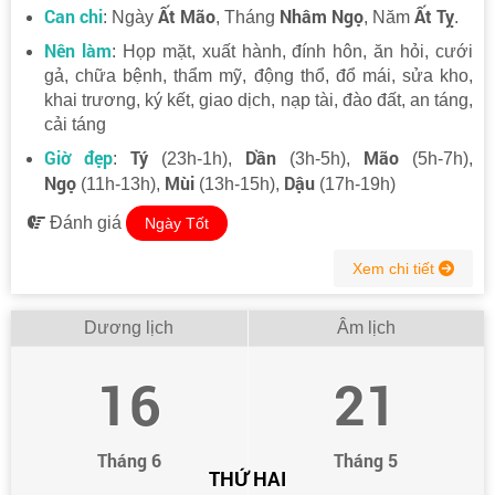
Can chi
Ất Mão
Nhâm Ngọ
Ất Tỵ
: Ngày
, Tháng
, Năm
.
Nên làm
: Họp mặt, xuất hành, đính hôn, ăn hỏi, cưới
gả, chữa bệnh, thẩm mỹ, động thổ, đổ mái, sửa kho,
khai trương, ký kết, giao dịch, nạp tài, đào đất, an táng,
cải táng
Giờ đẹp
Tý
Dần
Mão
:
(23h-1h),
(3h-5h),
(5h-7h),
Ngọ
Mùi
Dậu
(11h-13h),
(13h-15h),
(17h-19h)
Đánh giá
Ngày Tốt
Xem chi tiết
Dương lịch
Âm lịch
16
21
Tháng 6
Tháng 5
THỨ HAI