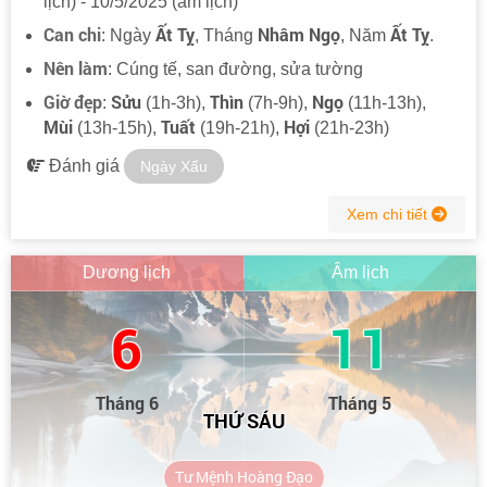
lịch) - 10/5/2025 (âm lịch)
Can chi
Ất Tỵ
Nhâm Ngọ
Ất Tỵ
: Ngày
, Tháng
, Năm
.
Nên làm
: Cúng tế, san đường, sửa tường
Giờ đẹp
Sửu
Thìn
Ngọ
:
(1h-3h),
(7h-9h),
(11h-13h),
Mùi
Tuất
Hợi
(13h-15h),
(19h-21h),
(21h-23h)
Đánh giá
Ngày Xấu
Xem chi tiết
Dương lịch
Âm lịch
6
11
Tháng 6
Tháng 5
THỨ SÁU
Tư Mệnh Hoàng Đạo