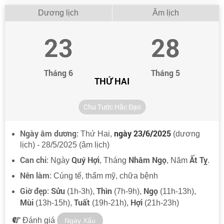
Dương lịch
Âm lịch
23
28
Tháng 6
Tháng 5
THỨ HAI
Chu Tước Hắc Đạo
Ngày âm dương
ngày 23/6/2025
: Thứ Hai,
(dương
lịch) - 28/5/2025 (âm lịch)
Can chi
Quý Hợi
Nhâm Ngọ
Ất Tỵ
: Ngày
, Tháng
, Năm
.
Nên làm
: Cúng tế, thẩm mỹ, chữa bệnh
Giờ đẹp
Sửu
Thìn
Ngọ
:
(1h-3h),
(7h-9h),
(11h-13h),
Mùi
Tuất
Hợi
(13h-15h),
(19h-21h),
(21h-23h)
Đánh giá
Ngày Xấu