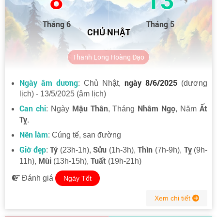
Tháng 6
Tháng 5
CHỦ NHẬT
Thanh Long Hoàng Đạo
Ngày âm dương
ngày 8/6/2025
: Chủ Nhật,
(dương
lịch) - 13/5/2025 (âm lịch)
Can chi
Mậu Thân
Nhâm Ngọ
Ất
: Ngày
, Tháng
, Năm
Tỵ
.
Nên làm
: Cúng tế, san đường
Giờ đẹp
Tý
Sửu
Thìn
Tỵ
:
(23h-1h),
(1h-3h),
(7h-9h),
(9h-
Mùi
Tuất
11h),
(13h-15h),
(19h-21h)
Đánh giá
Ngày Tốt
Xem chi tiết