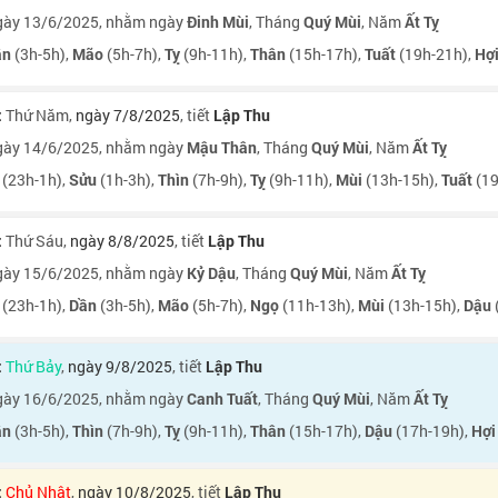
ày 13/6/2025, nhằm ngày
Đinh Mùi
, Tháng
Quý Mùi
, Năm
Ất Tỵ
ần
(3h-5h),
Mão
(5h-7h),
Tỵ
(9h-11h),
Thân
(15h-17h),
Tuất
(19h-21h),
Hợ
:
Thứ Năm
,
ngày 7/8/2025
, tiết
Lập Thu
ày 14/6/2025, nhằm ngày
Mậu Thân
, Tháng
Quý Mùi
, Năm
Ất Tỵ
(23h-1h),
Sửu
(1h-3h),
Thìn
(7h-9h),
Tỵ
(9h-11h),
Mùi
(13h-15h),
Tuất
(19
:
Thứ Sáu
,
ngày 8/8/2025
, tiết
Lập Thu
ày 15/6/2025, nhằm ngày
Kỷ Dậu
, Tháng
Quý Mùi
, Năm
Ất Tỵ
(23h-1h),
Dần
(3h-5h),
Mão
(5h-7h),
Ngọ
(11h-13h),
Mùi
(13h-15h),
Dậu
:
Thứ Bảy
,
ngày 9/8/2025
, tiết
Lập Thu
ày 16/6/2025, nhằm ngày
Canh Tuất
, Tháng
Quý Mùi
, Năm
Ất Tỵ
ần
(3h-5h),
Thìn
(7h-9h),
Tỵ
(9h-11h),
Thân
(15h-17h),
Dậu
(17h-19h),
Hợi
:
Chủ Nhật
,
ngày 10/8/2025
, tiết
Lập Thu