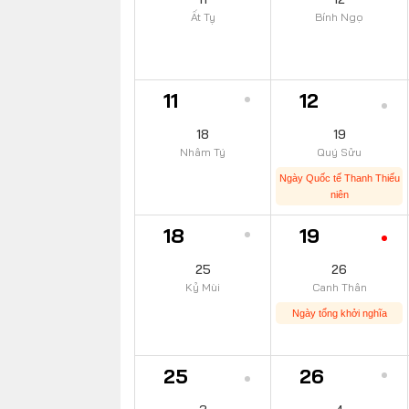
Ất Tỵ
Bính Ngọ
11
12
18
19
Nhâm Tý
Quý Sửu
Ngày Quốc tế Thanh Thiếu
niên
18
19
25
26
Kỷ Mùi
Canh Thân
Ngày tổng khởi nghĩa
25
26