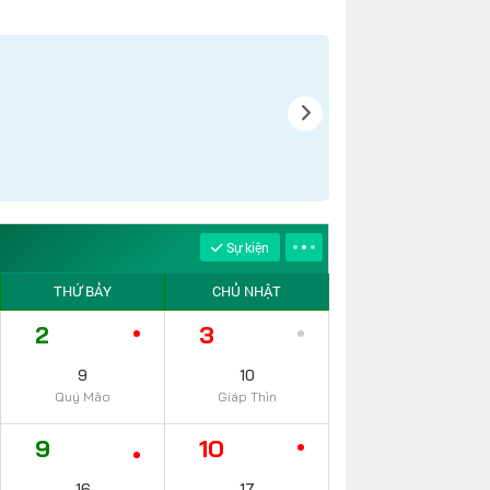
Sự kiện
THỨ BẢY
CHỦ NHẬT
2
3
9
10
Quý Mão
Giáp Thìn
9
10
16
17