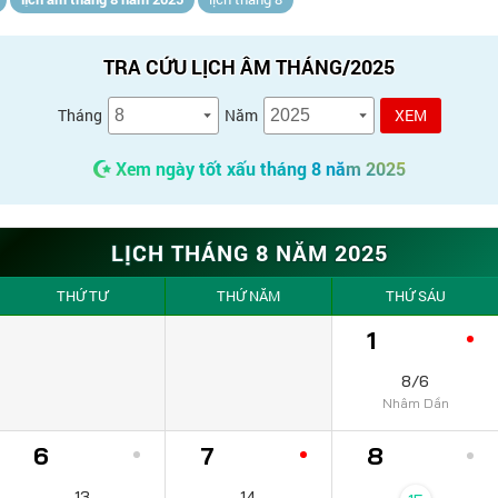
TRA CỨU LỊCH ÂM THÁNG/2025
Tháng
Năm
XEM
Xem ngày tốt xấu tháng 8 năm 2025
LỊCH THÁNG 8 NĂM 2025
THỨ TƯ
THỨ NĂM
THỨ SÁU
1
8/6
Nhâm Dần
6
7
8
13
14