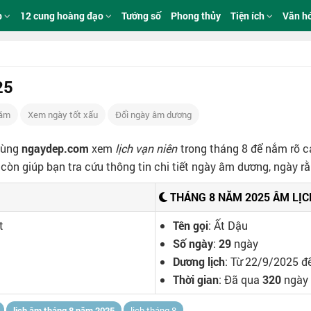
p
12 cung hoàng đạo
Tướng số
Phong thủy
Tiện ích
Văn h
25
Năm
Xem ngày tốt xấu
Đổi ngày âm dương
Cùng
ngaydep.com
xem
lịch vạn niên
trong tháng 8 để nắm rõ cá
còn giúp bạn tra cứu thông tin chi tiết ngày âm dương, ngày r
THÁNG 8 NĂM 2025 ÂM LỊC
t
Tên gọi
: Ất Dậu
Số ngày
:
29
ngày
Dương lịch
: Từ 22/9/2025 
Thời gian
: Đã qua
320
ngày
lịch âm tháng 8 năm 2025
lịch tháng 8