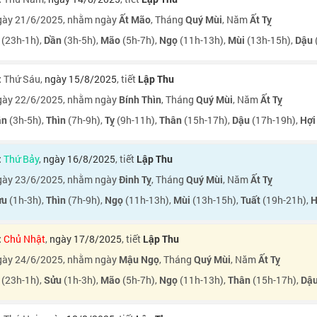
ày 21/6/2025, nhằm ngày
Ất Mão
, Tháng
Quý Mùi
, Năm
Ất Tỵ
(23h-1h),
Dần
(3h-5h),
Mão
(5h-7h),
Ngọ
(11h-13h),
Mùi
(13h-15h),
Dậu
:
Thứ Sáu
,
ngày 15/8/2025
, tiết
Lập Thu
ày 22/6/2025, nhằm ngày
Bính Thìn
, Tháng
Quý Mùi
, Năm
Ất Tỵ
ần
(3h-5h),
Thìn
(7h-9h),
Tỵ
(9h-11h),
Thân
(15h-17h),
Dậu
(17h-19h),
Hợi
:
Thứ Bảy
,
ngày 16/8/2025
, tiết
Lập Thu
ày 23/6/2025, nhằm ngày
Đinh Tỵ
, Tháng
Quý Mùi
, Năm
Ất Tỵ
ửu
(1h-3h),
Thìn
(7h-9h),
Ngọ
(11h-13h),
Mùi
(13h-15h),
Tuất
(19h-21h),
H
:
Chủ Nhật
,
ngày 17/8/2025
, tiết
Lập Thu
ày 24/6/2025, nhằm ngày
Mậu Ngọ
, Tháng
Quý Mùi
, Năm
Ất Tỵ
(23h-1h),
Sửu
(1h-3h),
Mão
(5h-7h),
Ngọ
(11h-13h),
Thân
(15h-17h),
Dậ