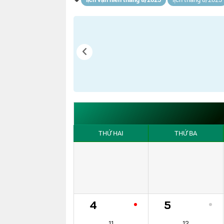
THỨ HAI
THỨ BA
4
5
11
12