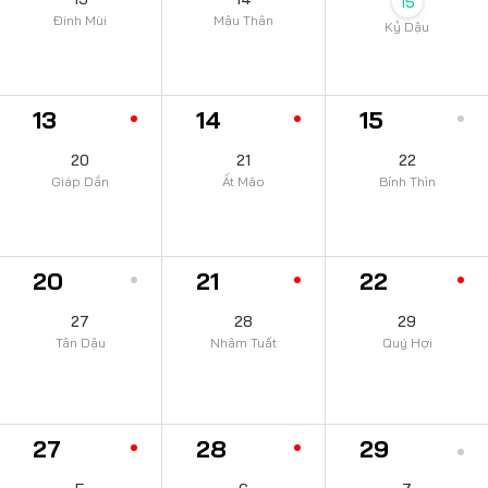
15
Đinh Mùi
Mậu Thân
Kỷ Dậu
13
14
15
20
21
22
Giáp Dần
Ất Mão
Bính Thìn
20
21
22
27
28
29
Tân Dậu
Nhâm Tuất
Quý Hợi
27
28
29