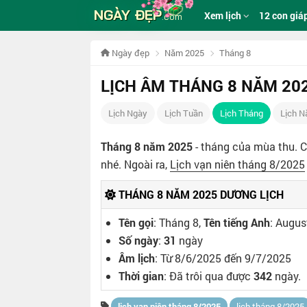
NGÀY ĐẸP
Xem lịch
12 con giá
.com
Ngày đẹp
Năm 2025
Tháng 8
LỊCH ÂM THÁNG 8 NĂM 20
Lịch Ngày
Lịch Tuần
Lịch Tháng
Lịch 
Tháng 8 năm 2025
- tháng của mùa thu. 
nhé. Ngoài ra,
Lịch vạn niên tháng 8/2025
THÁNG 8 NĂM 2025 DƯƠNG LỊCH
Tên gọi
: Tháng 8,
Tên tiếng Anh
: Augus
Số ngày
:
31
ngày
Âm lịch
: Từ 8/6/2025 đến 9/7/2025
Thời gian
: Đã trôi qua được
342
ngày.
lịch vạn niên tháng 8/2025
lịch tháng 8/2025