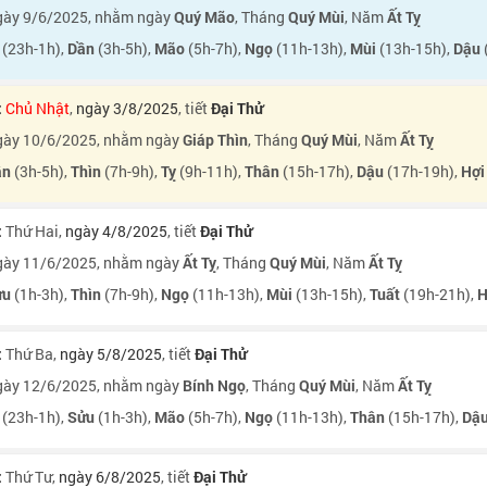
ày 9/6/2025, nhằm ngày
Quý Mão
, Tháng
Quý Mùi
, Năm
Ất Tỵ
(23h-1h),
Dần
(3h-5h),
Mão
(5h-7h),
Ngọ
(11h-13h),
Mùi
(13h-15h),
Dậu
:
Chủ Nhật
,
ngày 3/8/2025
, tiết
Đại Thử
ày 10/6/2025, nhằm ngày
Giáp Thìn
, Tháng
Quý Mùi
, Năm
Ất Tỵ
ần
(3h-5h),
Thìn
(7h-9h),
Tỵ
(9h-11h),
Thân
(15h-17h),
Dậu
(17h-19h),
Hợi
:
Thứ Hai
,
ngày 4/8/2025
, tiết
Đại Thử
ày 11/6/2025, nhằm ngày
Ất Tỵ
, Tháng
Quý Mùi
, Năm
Ất Tỵ
ửu
(1h-3h),
Thìn
(7h-9h),
Ngọ
(11h-13h),
Mùi
(13h-15h),
Tuất
(19h-21h),
H
:
Thứ Ba
,
ngày 5/8/2025
, tiết
Đại Thử
ày 12/6/2025, nhằm ngày
Bính Ngọ
, Tháng
Quý Mùi
, Năm
Ất Tỵ
(23h-1h),
Sửu
(1h-3h),
Mão
(5h-7h),
Ngọ
(11h-13h),
Thân
(15h-17h),
Dậ
:
Thứ Tư
,
ngày 6/8/2025
, tiết
Đại Thử