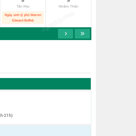
8
9
Tân Mùi
Nhâm Thân
ngaydep.com
Ngày sinh tỷ phú Warren
Edward Buffett
h-21h)