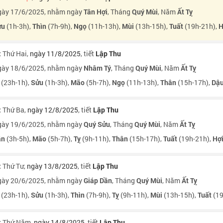
ày 17/6/2025, nhằm ngày
Tân Hợi
, Tháng
Quý Mùi
, Năm
Ất Tỵ
ửu
(1h-3h),
Thìn
(7h-9h),
Ngọ
(11h-13h),
Mùi
(13h-15h),
Tuất
(19h-21h),
H
:
Thứ Hai
,
ngày 11/8/2025
, tiết
Lập Thu
ày 18/6/2025, nhằm ngày
Nhâm Tý
, Tháng
Quý Mùi
, Năm
Ất Tỵ
(23h-1h),
Sửu
(1h-3h),
Mão
(5h-7h),
Ngọ
(11h-13h),
Thân
(15h-17h),
Dậ
:
Thứ Ba
,
ngày 12/8/2025
, tiết
Lập Thu
ày 19/6/2025, nhằm ngày
Quý Sửu
, Tháng
Quý Mùi
, Năm
Ất Tỵ
ần
(3h-5h),
Mão
(5h-7h),
Tỵ
(9h-11h),
Thân
(15h-17h),
Tuất
(19h-21h),
Hợ
:
Thứ Tư
,
ngày 13/8/2025
, tiết
Lập Thu
ày 20/6/2025, nhằm ngày
Giáp Dần
, Tháng
Quý Mùi
, Năm
Ất Tỵ
(23h-1h),
Sửu
(1h-3h),
Thìn
(7h-9h),
Tỵ
(9h-11h),
Mùi
(13h-15h),
Tuất
(19
:
Thứ Năm
,
ngày 14/8/2025
, tiết
Lập Thu