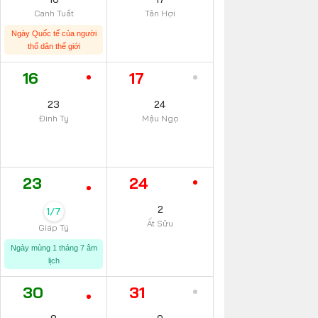
Canh Tuất
Tân Hợi
Ngày Quốc tế của người
thổ dân thế giới
16
17
23
24
Đinh Tỵ
Mậu Ngọ
23
24
2
1/7
Ất Sửu
Giáp Tý
Ngày mùng 1 tháng 7 âm
lịch
30
31