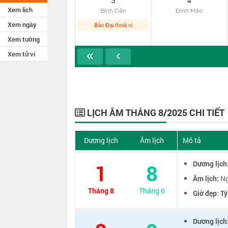
3
4
Xem lịch
Bính Dần
Đinh Mão
Xem ngày
Bảo Đại thoái vị
Xem tướng
Xem tử vi
LỊCH ÂM THÁNG 8/2025 CHI TIẾT
Dương lịch
Âm lịch
Mô tả
Dương lịch
1
8
Âm lịch:
Ng
Tháng 8
Tháng 6
Giờ đẹp
:
Tý
Dương lịch