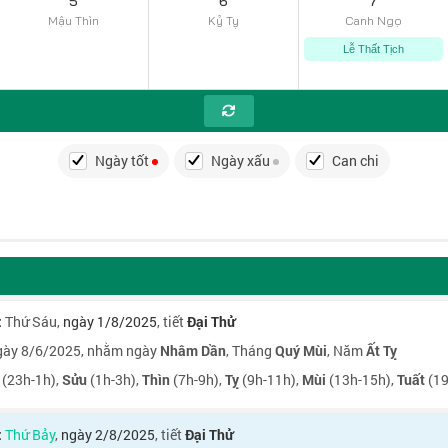
5
6
7
Mậu Thìn
Kỷ Tỵ
Canh Ngọ
Lễ Thất Tịch
Ngày tốt
Ngày xấu
Can chi
:
Thứ Sáu
,
ngày 1/8/2025
, tiết
Đại Thử
ày 8/6/2025, nhằm ngày
Nhâm Dần
, Tháng
Quý Mùi
, Năm
Ất Tỵ
(23h-1h),
Sửu
(1h-3h),
Thìn
(7h-9h),
Tỵ
(9h-11h),
Mùi
(13h-15h),
Tuất
(19
:
Thứ Bảy
,
ngày 2/8/2025
, tiết
Đại Thử