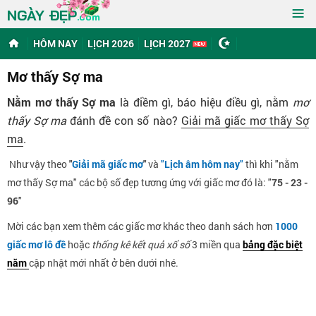
≡
NGÀY ĐẸP
.com
HÔM NAY
LỊCH 2026
LỊCH 2027
Mơ thấy Sợ ma
Nằm mơ thấy Sợ ma
là điềm gì, báo hiệu điều gì, nằm
mơ
thấy Sợ ma
đánh đề con số nào?
Giải mã giấc mơ thấy Sợ
ma
.
Như vậy theo
"
Giải mã giấc mơ
"
và
"
Lịch âm hôm nay
"
thì khi "nằm
mơ thấy Sợ ma" các bộ số đẹp tương ứng với giấc mơ đó là: "
75 - 23 -
96
"
Mời các bạn xem thêm các giấc mơ khác theo danh sách hơn
1000
giấc mơ lô đề
hoặc
thống kê kết quả xổ số
3 miền qua
bảng đặc biệt
năm
cập nhật mới nhất ở bên dưới nhé.