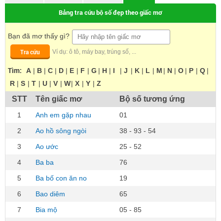
Bảng tra cứu bộ số đẹp theo giấc mơ
Bạn đã mơ thấy gì?
Tra cứu
Ví dụ: ô tô, máy bay, trúng số, ...
Tìm:
A
|
B
|
C
|
D
|
E
|
F
|
G
|
H
|
I
|
J
|
K
|
L
|
M
|
N
|
O
|
P
|
Q
|
R
|
S
|
T
|
U
|
V
|
W
|
X
|
Y
|
Z
STT
Tên giấc mơ
Bộ số tương ứng
1
Anh em gặp nhau
01
2
Ao hồ sông ngòi
38 - 93 - 54
3
Ao ước
25 - 52
4
Ba ba
76
5
Ba bố con ăn no
19
6
Bao diêm
65
7
Bia mộ
05 - 85