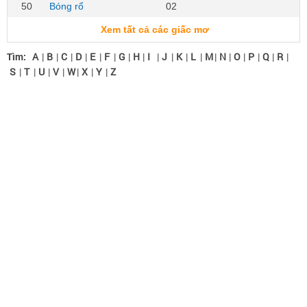
50
Bóng rổ
02
Xem tất cả các giấc mơ
Tìm:
A
|
B
|
C
|
D
|
E
|
F
|
G
|
H
|
I
|
J
|
K
|
L
|
M
|
N
|
O
|
P
|
Q
|
R
|
S
|
T
|
U
|
V
|
W
|
X
|
Y
|
Z