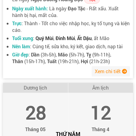
Ngày xuất hành:
Là ngày
Đạo Tặc
- Rất xấu. Xuất
hành bị hại, mất của.
Trực
: Thành - Tốt cho việc nhập học, kỵ tố tụng và kiện
cáo.
Tuổi xung
:
Quý Mùi
,
Đinh Mùi
,
Ất Dậu
, ất Mão
Nên làm
: Cúng tế, sửa kho, ký kết, giao dịch, nạp tài
Giờ đẹp
:
Dần
(3h-5h),
Mão
(5h-7h),
Tỵ
(9h-11h),
Thân
(15h-17h),
Tuất
(19h-21h),
Hợi
(21h-23h)
Xem chi tiết
Dương lịch
Âm lịch
28
12
Tháng 05
Tháng 4
THỨ NĂM