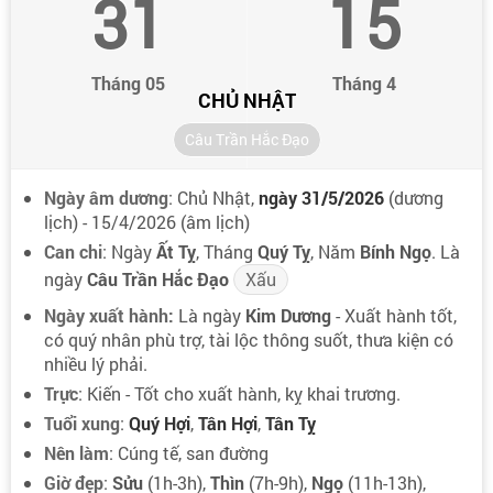
31
15
Tháng 05
Tháng 4
CHỦ NHẬT
Câu Trần Hắc Đạo
Ngày âm dương
: Chủ Nhật,
ngày 31/5/2026
(dương
lịch) - 15/4/2026 (âm lịch)
Can chi
: Ngày
Ất Tỵ
, Tháng
Quý Tỵ
, Năm
Bính Ngọ
. Là
ngày
Câu Trần Hắc Đạo
Xấu
Ngày xuất hành:
Là ngày
Kim Dương
- Xuất hành tốt,
có quý nhân phù trợ, tài lộc thông suốt, thưa kiện có
nhiều lý phải.
Trực
: Kiến - Tốt cho xuất hành, kỵ khai trương.
Tuổi xung
:
Quý Hợi
,
Tân Hợi
,
Tân Tỵ
Nên làm
: Cúng tế, san đường
Giờ đẹp
:
Sửu
(1h-3h),
Thìn
(7h-9h),
Ngọ
(11h-13h),