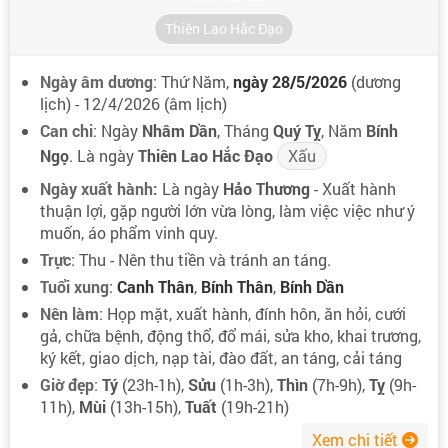
Thiên Lao Hắc Đạo
Ngày âm dương
: Thứ Năm,
ngày 28/5/2026
(dương
lịch) - 12/4/2026 (âm lịch)
Can chi
: Ngày
Nhâm Dần
, Tháng
Quý Tỵ
, Năm
Bính
Ngọ
. Là ngày
Thiên Lao Hắc Đạo
Xấu
Ngày xuất hành:
Là ngày
Hảo Thương
- Xuất hành
thuận lợi, gặp người lớn vừa lòng, làm việc việc như ý
muốn, áo phẩm vinh quy.
Trực
: Thu - Nên thu tiền và tránh an táng.
Tuổi xung
:
Canh Thân
,
Bính Thân
,
Bính Dần
Nên làm
: Họp mặt, xuất hành, đính hôn, ăn hỏi, cưới
gả, chữa bệnh, động thổ, đổ mái, sửa kho, khai trương,
ký kết, giao dịch, nạp tài, đào đất, an táng, cải táng
Giờ đẹp
:
Tý
(23h-1h),
Sửu
(1h-3h),
Thìn
(7h-9h),
Tỵ
(9h-
11h),
Mùi
(13h-15h),
Tuất
(19h-21h)
Xem chi tiết