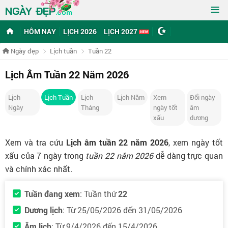
≡
NGÀY ĐẸP
.com
HÔM NAY
LỊCH 2026
LỊCH 2027
Ngày đẹp
Lịch tuần
Tuần 22
Lịch Âm Tuần 22 Năm 2026
Lịch
Lịch Tuần
Lịch
Lịch Năm
Xem
Đổi ngày
Ngày
Tháng
ngày tốt
âm
xấu
dương
Xem và tra cứu
Lịch âm tuần 22 năm 2026
, xem ngày tốt
xấu của 7 ngày trong
tuần 22 năm 2026
dễ dàng trực quan
và chính xác nhất.
Tuần đang xem
: Tuần thứ
22
Dương lịch
: Từ 25/05/2026 đến 31/05/2026
Âm lịch
: Từ 9/4/2026 đến 15/4/2026