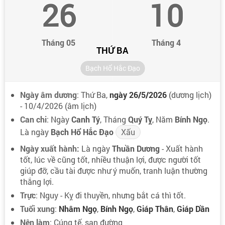
26
10
Tháng 05
Tháng 4
THỨ BA
Bạch Hổ Hắc Đạo
Ngày âm dương
: Thứ Ba,
ngày 26/5/2026
(dương lịch)
- 10/4/2026 (âm lịch)
Can chi
: Ngày
Canh Tý
, Tháng
Quý Tỵ
, Năm
Bính Ngọ
.
Là ngày
Bạch Hổ Hắc Đạo
Xấu
Ngày xuất hành:
Là ngày
Thuần Dương
- Xuất hành
tốt, lúc về cũng tốt, nhiều thuận lợi, được người tốt
giúp đỡ, cầu tài được như ý muốn, tranh luận thường
thắng lợi.
Trực
: Nguy - Kỵ đi thuyền, nhưng bắt cá thì tốt.
Tuổi xung
:
Nhâm Ngọ
,
Bính Ngọ
,
Giáp Thân
,
Giáp Dần
Nên làm
: Cúng tế, san đường