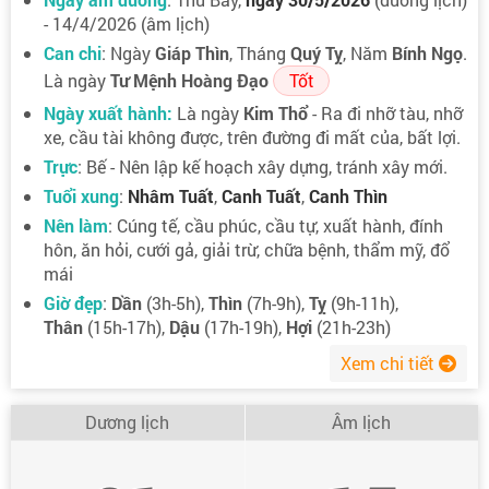
- 14/4/2026 (âm lịch)
Can chi
: Ngày
Giáp Thìn
, Tháng
Quý Tỵ
, Năm
Bính Ngọ
.
Là ngày
Tư Mệnh Hoàng Đạo
Tốt
Ngày xuất hành:
Là ngày
Kim Thổ
- Ra đi nhỡ tàu, nhỡ
xe, cầu tài không được, trên đường đi mất của, bất lợi.
Trực
: Bế - Nên lập kế hoạch xây dựng, tránh xây mới.
Tuổi xung
:
Nhâm Tuất
,
Canh Tuất
,
Canh Thìn
Nên làm
: Cúng tế, cầu phúc, cầu tự, xuất hành, đính
hôn, ăn hỏi, cưới gả, giải trừ, chữa bệnh, thẩm mỹ, đổ
mái
Giờ đẹp
:
Dần
(3h-5h),
Thìn
(7h-9h),
Tỵ
(9h-11h),
Thân
(15h-17h),
Dậu
(17h-19h),
Hợi
(21h-23h)
Xem chi tiết
Dương lịch
Âm lịch