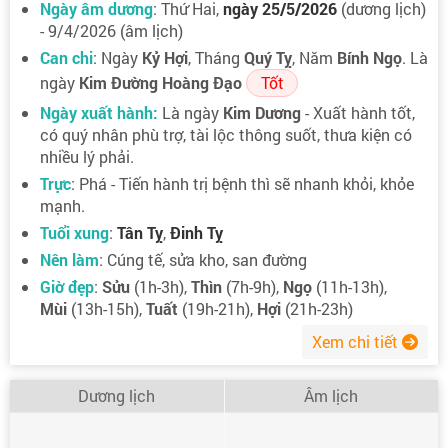
Ngày âm dương
: Thứ Hai,
ngày 25/5/2026
(dương lịch)
- 9/4/2026 (âm lịch)
Can chi
: Ngày
Kỷ Hợi
, Tháng
Quý Tỵ
, Năm
Bính Ngọ
. Là
ngày
Kim Đường Hoàng Đạo
Tốt
Ngày xuất hành:
Là ngày
Kim Dương
- Xuất hành tốt,
có quý nhân phù trợ, tài lộc thông suốt, thưa kiện có
nhiều lý phải.
Trực
: Phá - Tiến hành trị bệnh thì sẽ nhanh khỏi, khỏe
mạnh.
Tuổi xung
:
Tân Tỵ
,
Đinh Tỵ
Nên làm
: Cúng tế, sửa kho, san đường
Giờ đẹp
:
Sửu
(1h-3h),
Thìn
(7h-9h),
Ngọ
(11h-13h),
Mùi
(13h-15h),
Tuất
(19h-21h),
Hợi
(21h-23h)
Xem chi tiết
Dương lịch
Âm lịch