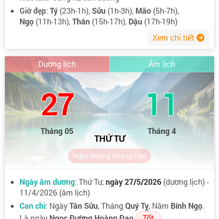
Giờ đẹp
:
Tý
(23h-1h),
Sửu
(1h-3h),
Mão
(5h-7h),
Ngọ
(11h-13h),
Thân
(15h-17h),
Dậu
(17h-19h)
Xem chi tiết
Dương lịch
Âm lịch
27
11
Tháng 05
Tháng 4
THỨ TƯ
Ngọc Đường Hoàng Đạo
Ngày âm dương
: Thứ Tư,
ngày 27/5/2026
(dương lịch) -
11/4/2026 (âm lịch)
Can chi
: Ngày
Tân Sửu
, Tháng
Quý Tỵ
, Năm
Bính Ngọ
.
Là ngày
Ngọc Đường Hoàng Đạo
Tốt