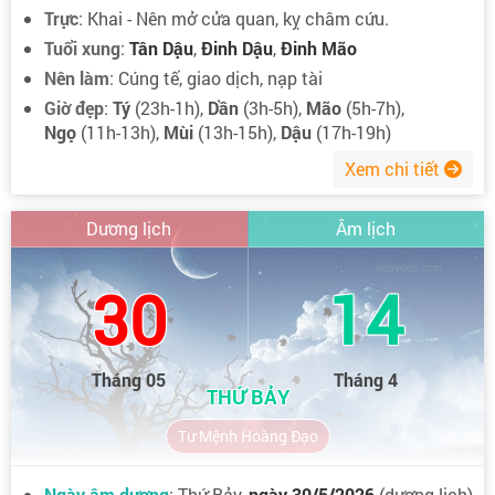
Trực
: Khai - Nên mở cửa quan, kỵ châm cứu.
Tuổi xung
:
Tân Dậu
,
Đinh Dậu
,
Đinh Mão
Nên làm
: Cúng tế, giao dịch, nạp tài
Giờ đẹp
:
Tý
(23h-1h),
Dần
(3h-5h),
Mão
(5h-7h),
Ngọ
(11h-13h),
Mùi
(13h-15h),
Dậu
(17h-19h)
Xem chi tiết
Dương lịch
Âm lịch
30
14
Tháng 05
Tháng 4
THỨ BẢY
Tư Mệnh Hoàng Đạo
Ngày âm dương
: Thứ Bảy,
ngày 30/5/2026
(dương lịch)