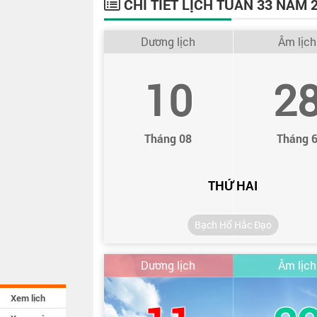
CHI TIẾT LỊCH TUẦN 33 NĂM 
Dương lịch
Âm lịch
10
2
Tháng 08
Tháng 
THỨ HAI
Bạch Hổ Hắc Đạo
Dương lịch
Âm lịch
Xem lịch