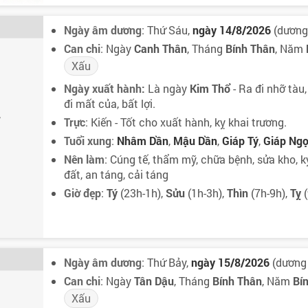
Ngày âm dương
: Thứ Sáu,
ngày 14/8/2026
(dương 
Can chi
: Ngày
Canh Thân
, Tháng
Bính Thân
, Năm
Xấu
Ngày xuất hành:
Là ngày
Kim Thổ
- Ra đi nhỡ tàu
đi mất của, bất lợi.
7
Trực
: Kiến - Tốt cho xuất hành, kỵ khai trương.
Tuổi xung
:
Nhâm Dần
,
Mậu Dần
,
Giáp Tý
,
Giáp Ng
Nên làm
: Cúng tế, thẩm mỹ, chữa bệnh, sửa kho, ký
đất, an táng, cải táng
Giờ đẹp
:
Tý
(23h-1h),
Sửu
(1h-3h),
Thìn
(7h-9h),
Tỵ
(
Ngày âm dương
: Thứ Bảy,
ngày 15/8/2026
(dương 
Can chi
: Ngày
Tân Dậu
, Tháng
Bính Thân
, Năm
Bí
Xấu