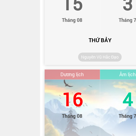
15
3
Tháng 08
Tháng 
THỨ BẢY
Nguyên Vũ Hắc Đạo
Dương lịch
Âm lịch
16
4
Tháng 08
Tháng 