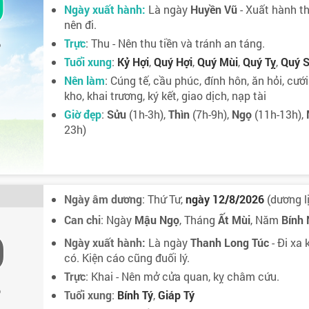
9
Ngày xuất hành:
Là ngày
Huyền Vũ
- Xuất hành th
nên đi.
Trực
: Thu - Nên thu tiền và tránh an táng.
6
Tuổi xung
:
Kỷ Hợi
,
Quý Hợi
,
Quý Mùi
,
Quý Tỵ
,
Quý 
Nên làm
: Cúng tế, cầu phúc, đính hôn, ăn hỏi, cướ
kho, khai trương, ký kết, giao dịch, nạp tài
Giờ đẹp
:
Sửu
(1h-3h),
Thìn
(7h-9h),
Ngọ
(11h-13h),
23h)
Ngày âm dương
: Thứ Tư,
ngày 12/8/2026
(dương lị
Can chi
: Ngày
Mậu Ngọ
, Tháng
Ất Mùi
, Năm
Bính
0
Ngày xuất hành:
Là ngày
Thanh Long Túc
- Đi xa 
có. Kiện cáo cũng đuối lý.
Trực
: Khai - Nên mở cửa quan, kỵ châm cứu.
6
Tuổi xung
:
Bính Tý
,
Giáp Tý