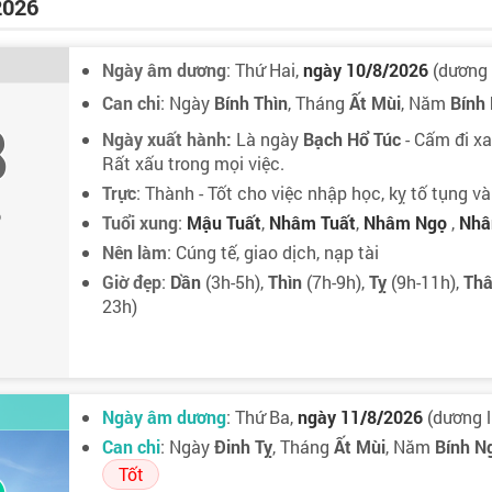
2026
Ngày âm dương
: Thứ Hai,
ngày 10/8/2026
(dương l
Can chi
: Ngày
Bính Thìn
, Tháng
Ất Mùi
, Năm
Bính
8
Ngày xuất hành:
Là ngày
Bạch Hổ Túc
- Cấm đi xa
Rất xấu trong mọi việc.
Trực
: Thành - Tốt cho việc nhập học, kỵ tố tụng và
6
Tuổi xung
:
Mậu Tuất
,
Nhâm Tuất
,
Nhâm Ngọ
,
Nhâ
Nên làm
: Cúng tế, giao dịch, nạp tài
Giờ đẹp
:
Dần
(3h-5h),
Thìn
(7h-9h),
Tỵ
(9h-11h),
Th
23h)
Ngày âm dương
: Thứ Ba,
ngày 11/8/2026
(dương l
Can chi
: Ngày
Đinh Tỵ
, Tháng
Ất Mùi
, Năm
Bính N
Tốt