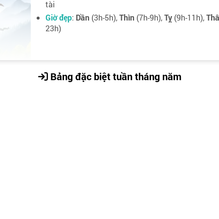
tài
Giờ đẹp
:
Dần
(3h-5h),
Thìn
(7h-9h),
Tỵ
(9h-11h),
Th
23h)
Bảng đặc biệt tuần tháng năm