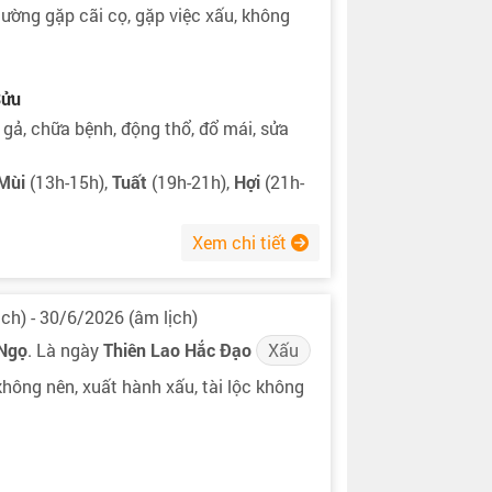
ường gặp cãi cọ, gặp việc xấu, không
Sửu
i gả, chữa bệnh, động thổ, đổ mái, sửa
Mùi
(13h-15h),
Tuất
(19h-21h),
Hợi
(21h-
Xem chi tiết
ch) - 30/6/2026 (âm lịch)
 Ngọ
. Là ngày
Thiên Lao Hắc Đạo
Xấu
không nên, xuất hành xấu, tài lộc không