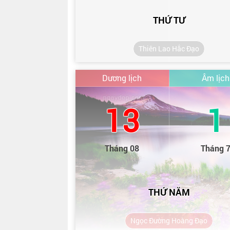
THỨ TƯ
Thiên Lao Hắc Đạo
Dương lịch
Âm lịch
13
1
Tháng 08
Tháng 
THỨ NĂM
Ngọc Đường Hoàng Đạo