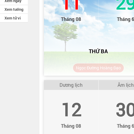
11
2
Xem ngày
Xem tướng
Xem tử vi
Tháng 08
Tháng 
THỨ BA
Ngọc Đường Hoàng Đạo
Dương lịch
Âm lịch
12
3
Tháng 08
Tháng 