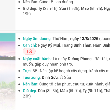
Nên làm
: Cúng tế, san đường
Giờ đẹp
:
Tý
(23h-1h),
Sửu
(1h-3h),
Mão
(5h-7h),
Ng
19h)
Ngày âm dương
: Thứ Năm,
ngày 13/8/2026
(dương
Can chi
: Ngày
Kỷ Mùi
, Tháng
Bính Thân
, Năm
Bín
Tốt
Ngày xuất hành:
Là ngày
Đường Phong
- Rất tốt,
muốn, gặp quý nhân phù trợ.
Trực
: Bế - Nên lập kế hoạch xây dựng, tránh xây m
7
Tuổi xung
:
Đinh Sửu
, ất Sửu
Nên làm
: Cúng tế, cầu phúc, cầu tự, xuất hành, giải
Giờ đẹp
:
Dần
(3h-5h),
Mão
(5h-7h),
Tỵ
(9h-11h),
Th
23h)