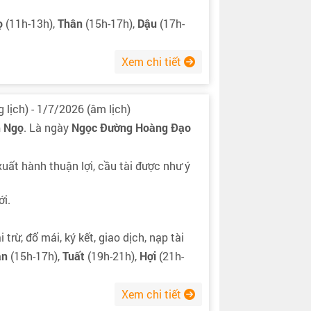
ọ
(11h-13h),
Thân
(15h-17h),
Dậu
(17h-
Xem chi tiết
 lịch) - 1/7/2026 (âm lịch)
h Ngọ
. Là ngày
Ngọc Đường Hoàng Đạo
 xuất hành thuận lợi, cầu tài được như ý
ới.
 trừ, đổ mái, ký kết, giao dịch, nạp tài
ân
(15h-17h),
Tuất
(19h-21h),
Hợi
(21h-
Xem chi tiết