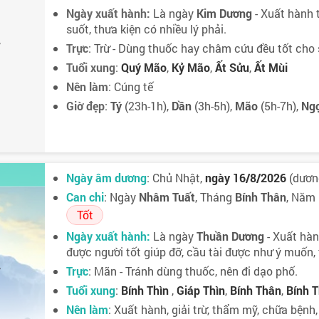
Ngày xuất hành:
Là ngày
Kim Dương
- Xuất hành t
suốt, thưa kiện có nhiều lý phải.
7
Trực
: Trừ - Dùng thuốc hay châm cứu đều tốt cho 
Tuổi xung
:
Quý Mão
,
Kỷ Mão
,
Ất Sửu
,
Ất Mùi
Nên làm
: Cúng tế
Giờ đẹp
:
Tý
(23h-1h),
Dần
(3h-5h),
Mão
(5h-7h),
Ng
Ngày âm dương
: Chủ Nhật,
ngày 16/8/2026
(dương
Can chi
: Ngày
Nhâm Tuất
, Tháng
Bính Thân
, Năm
Tốt
Ngày xuất hành:
Là ngày
Thuần Dương
- Xuất hành
được người tốt giúp đỡ, cầu tài được như ý muốn, 
Trực
: Mãn - Tránh dùng thuốc, nên đi dạo phố.
7
Tuổi xung
:
Bính Thìn
,
Giáp Thìn
,
Bính Thân
,
Bính T
Nên làm
: Xuất hành, giải trừ, thẩm mỹ, chữa bệnh,