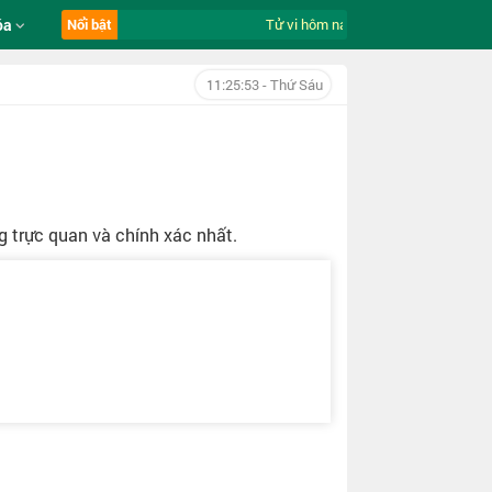
óa
Nổi bật
Tử vi hôm nay ngày 7/8/2026 của 12 c
11:25:55
- Thứ Sáu
 trực quan và chính xác nhất.