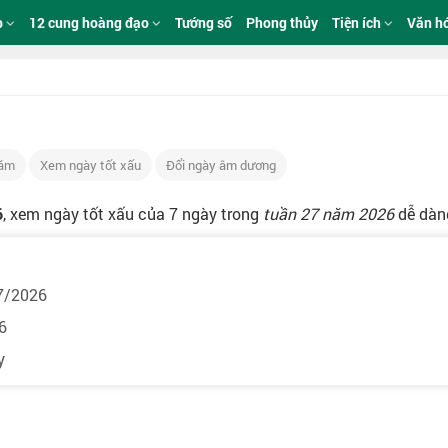
p
12 cung hoàng đạo
Tướng số
Phong thủy
Tiện ích
Văn h
Năm
Xem ngày tốt xấu
Đổi ngày âm dương
6
, xem ngày tốt xấu của 7 ngày trong
tuần 27 năm 2026
dễ dàng
7/2026
6
y