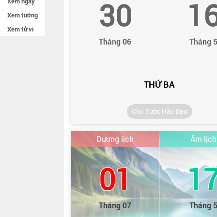
30
1
Xem ngày
Xem tướng
Xem tử vi
Tháng 06
Tháng 
THỨ BA
Chu Tước Hắc Đạo
Dương lịch
Âm lịch
01
1
Tháng 07
Tháng 