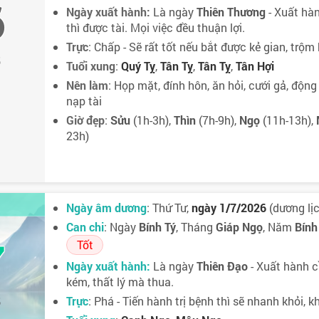
6
Ngày xuất hành:
Là ngày
Thiên Thương
- Xuất hàn
thì được tài. Mọi việc đều thuận lợi.
Trực
: Chấp - Sẽ rất tốt nếu bắt được kẻ gian, trộm
5
Tuổi xung
:
Quý Tỵ
,
Tân Tỵ
,
Tân Tỵ
,
Tân Hợi
Nên làm
: Họp mặt, đính hôn, ăn hỏi, cưới gả, động 
nạp tài
Giờ đẹp
:
Sửu
(1h-3h),
Thìn
(7h-9h),
Ngọ
(11h-13h),
23h)
Ngày âm dương
: Thứ Tư,
ngày 1/7/2026
(dương lịc
Can chi
: Ngày
Bính Tý
, Tháng
Giáp Ngọ
, Năm
Bính
7
Tốt
Ngày xuất hành:
Là ngày
Thiên Đạo
- Xuất hành c
kém, thất lý mà thua.
Trực
: Phá - Tiến hành trị bệnh thì sẽ nhanh khỏi, 
5