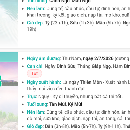
Tuổi xung
:
Canh Ngọ
,
Mậu Ngọ
Nên làm
: Cúng tế, cầu phúc, cầu tự, đính hôn, ăn h
khai trương, ký kết, giao dịch, nạp tài, mở kho, xu
Giờ đẹp
:
Tý
(23h-1h),
Sửu
(1h-3h),
Mão
(5h-7h),
Ng
19h)
Ngày âm dương
: Thứ Năm,
ngày 2/7/2026
(dương 
Can chi
: Ngày
Đinh Sửu
, Tháng
Giáp Ngọ
, Năm
Bí
8
Tốt
Ngày xuất hành:
Là ngày
Thiên Môn
- Xuất hành l
thấy mọi việc đều thành đạt.
Trực
: Nguy - Kỵ đi thuyền, nhưng bắt cá thì tốt.
5
Tuổi xung
:
Tân Mùi
,
Kỷ Mùi
Nên làm
: Cúng tế, cầu phúc, cầu tự, đính hôn, ăn h
đổ mái, sửa kho, giao dịch, nạp tài, an táng, cải t
Giờ đẹp
:
Dần
(3h-5h),
Mão
(5h-7h),
Tỵ
(9h-11h),
Th