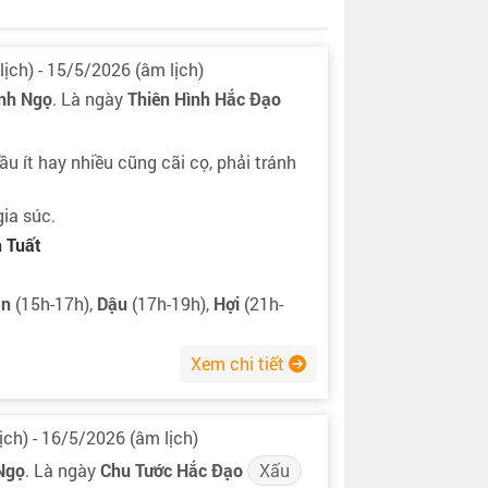
ịch) - 15/5/2026 (âm lịch)
nh Ngọ
. Là ngày
Thiên Hình Hắc Đạo
ầu ít hay nhiều cũng cãi cọ, phải tránh
gia súc.
 Tuất
ân
(15h-17h),
Dậu
(17h-19h),
Hợi
(21h-
Xem chi tiết
ịch) - 16/5/2026 (âm lịch)
Ngọ
. Là ngày
Chu Tước Hắc Đạo
Xấu