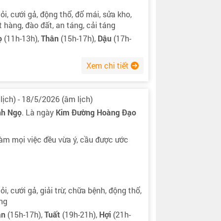
ỏi, cưới gả, động thổ, đổ mái, sửa kho,
ất hàng, đào đất, an táng, cải táng
ọ
(11h-13h),
Thân
(15h-17h),
Dậu
(17h-
Xem chi tiết
lịch) - 18/5/2026 (âm lịch)
nh Ngọ
. Là ngày
Kim Đường Hoàng Đạo
àm mọi việc đều vừa ý, cầu được ước
ỏi, cưới gả, giải trừ, chữa bệnh, động thổ,
áng
ân
(15h-17h),
Tuất
(19h-21h),
Hợi
(21h-