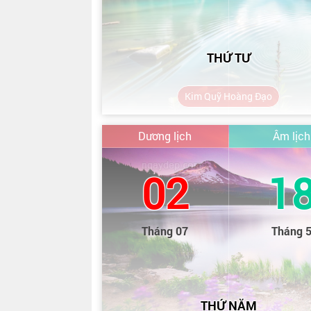
THỨ TƯ
Kim Quỹ Hoàng Đạo
Dương lịch
Âm lịch
02
1
Tháng 07
Tháng 
THỨ NĂM