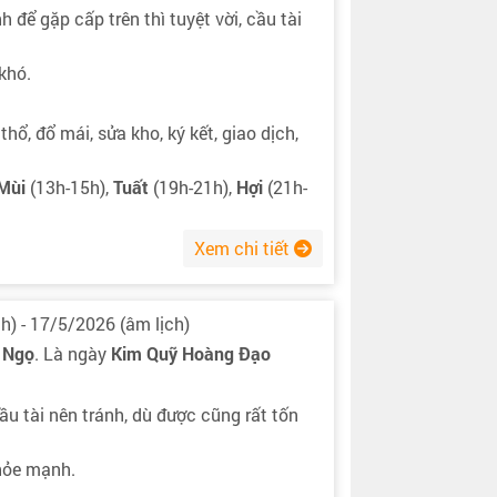
h để gặp cấp trên thì tuyệt vời, cầu tài
 khó.
thổ, đổ mái, sửa kho, ký kết, giao dịch,
Mùi
(13h-15h),
Tuất
(19h-21h),
Hợi
(21h-
Xem chi tiết
h) - 17/5/2026 (âm lịch)
 Ngọ
. Là ngày
Kim Quỹ Hoàng Đạo
ầu tài nên tránh, dù được cũng rất tốn
khỏe mạnh.