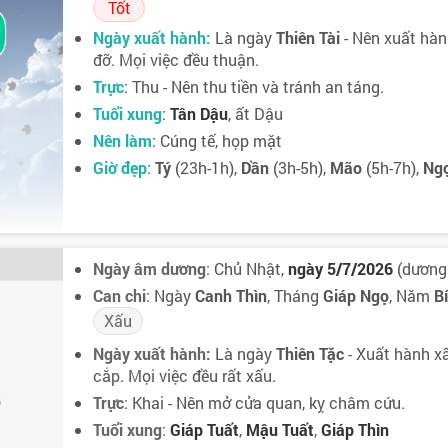
0
Tốt
Ngày xuất hành:
Là ngày
Thiên Tài
- Nên xuất hành
đỡ. Mọi việc đều thuận.
Trực
: Thu - Nên thu tiền và tránh an táng.
5
Tuổi xung
:
Tân Dậu
, ất Dậu
Nên làm
: Cúng tế, họp mặt
Giờ đẹp
:
Tý
(23h-1h),
Dần
(3h-5h),
Mão
(5h-7h),
Ng
Ngày âm dương
: Chủ Nhật,
ngày 5/7/2026
(dương 
Can chi
: Ngày
Canh Thìn
, Tháng
Giáp Ngọ
, Năm
B
1
Xấu
Ngày xuất hành:
Là ngày
Thiên Tặc
- Xuất hành x
cắp. Mọi việc đều rất xấu.
5
Trực
: Khai - Nên mở cửa quan, kỵ châm cứu.
Tuổi xung
:
Giáp Tuất
,
Mậu Tuất
,
Giáp Thìn