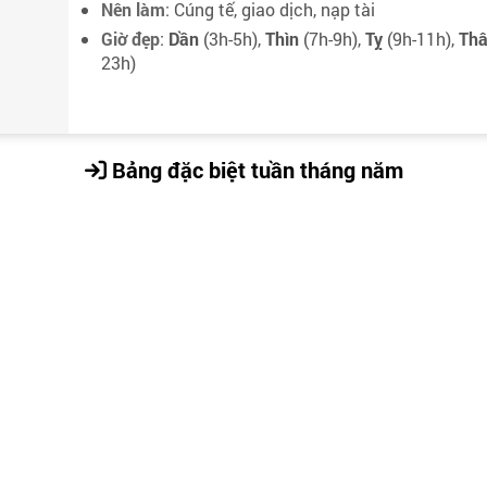
Nên làm
: Cúng tế, giao dịch, nạp tài
Giờ đẹp
:
Dần
(3h-5h),
Thìn
(7h-9h),
Tỵ
(9h-11h),
Th
23h)
Bảng đặc biệt tuần tháng năm