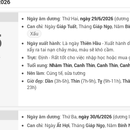
2026
Ngày âm dương
: Thứ Hai,
ngày 29/6/2026
(dương l
Can chi
: Ngày
Giáp Tuất
, Tháng
Giáp Ngọ
, Năm
Bí
5
Xấu
Ngày xuất hành:
Là ngày
Thiên Hầu
- Xuất hành d
xẩy ra tai nạn chảy máu, máu sẽ khó cầm.
5
Trực
: Định - Rất tốt cho việc nhập học hoặc mua 
Tuổi xung
:
Nhâm Thìn
,
Canh Thìn
,
Canh Thìn
,
Canh
Nên làm
: Cúng tế, sửa tường
Giờ đẹp
:
Dần
(3h-5h),
Thìn
(7h-9h),
Tỵ
(9h-11h),
Th
23h)
Ngày âm dương
: Thứ Ba,
ngày 30/6/2026
(dương l
Can chi
: Ngày
Ất Hợi
, Tháng
Giáp Ngọ
, Năm
Bính 