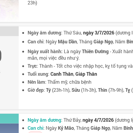
23h)
Ngày âm dương
: Thứ Sáu,
ngày 3/7/2026
(dương l
Can chi
: Ngày
Mậu Dần
, Tháng
Giáp Ngọ
, Năm
Bí
9
Ngày xuất hành:
Là ngày
Thiên Đường
- Xuất hành
mắn, mọi việc đều như ý.
Trực
: Thành - Tốt cho việc nhập học, kỵ tố tụng và
5
Tuổi xung
:
Canh Thân
,
Giáp Thân
Nên làm
: Thẩm mỹ, chữa bệnh
Giờ đẹp
:
Tý
(23h-1h),
Sửu
(1h-3h),
Thìn
(7h-9h),
Tỵ
(
Ngày âm dương
: Thứ Bảy,
ngày 4/7/2026
(dương lị
Can chi
: Ngày
Kỷ Mão
, Tháng
Giáp Ngọ
, Năm
Bín