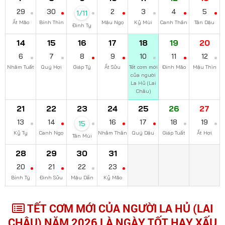
29
30
2
3
4
5
1/11
Ất Mão
Bính Thìn
Mậu Ngọ
Kỷ Mùi
Canh Thân
Tân Dậu
Đinh Tỵ
14
15
16
17
18
19
20
6
7
8
9
10
11
12
Nhâm Tuất
Quý Hợi
Giáp Tý
Ất Sửu
Tết cơm mới
Đinh Mão
Mậu Thìn
của người
La Hủ (Lai
Châu)
21
22
23
24
25
26
27
13
14
16
17
18
19
15
Kỷ Tỵ
Canh Ngọ
Nhâm Thân
Quý Dậu
Giáp Tuất
Ất Hợi
Tân Mùi
28
29
30
31
20
21
22
23
Bính Tý
Đinh Sửu
Mậu Dần
Kỷ Mão
TẾT CƠM MỚI CỦA NGƯỜI LA HỦ (LAI
CHÂU) NĂM 2026 LÀ NGÀY TỐT HAY XẤU