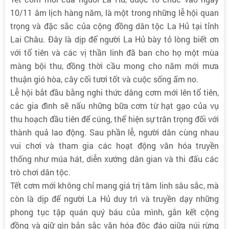
10/11 âm lịch hàng năm, là một trong những lễ hội quan
trọng và đặc sắc của cộng đồng dân tộc La Hủ tại tỉnh
Lai Châu. Đây là dịp để người La Hủ bày tỏ lòng biết ơn
với tổ tiên và các vị thần linh đã ban cho họ một mùa
màng bội thu, đồng thời cầu mong cho năm mới mưa
thuận gió hòa, cây cối tươi tốt và cuộc sống ấm no.
Lễ hội bắt đầu bằng nghi thức dâng cơm mới lên tổ tiên,
các gia đình sẽ nấu những bữa cơm từ hạt gạo của vụ
thu hoạch đầu tiên để cúng, thể hiện sự trân trọng đối với
thành quả lao động. Sau phần lễ, người dân cùng nhau
vui chơi và tham gia các hoạt động văn hóa truyền
thống như múa hát, diễn xướng dân gian và thi đấu các
trò chơi dân tộc.
Tết cơm mới không chỉ mang giá trị tâm linh sâu sắc, mà
còn là dịp để người La Hủ duy trì và truyền dạy những
phong tục tập quán quý báu của mình, gắn kết cộng
đồng và giữ gìn bản sắc văn hóa độc đáo giữa núi rừng