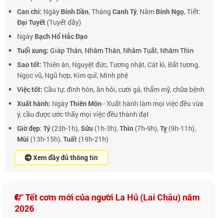
Can chi:
Ngày
Bính Dần
, Tháng
Canh Tý
, Năm
Bính Ngọ
, Tiết:
Đại Tuyết
(Tuyết dầy)
Ngày
Bạch Hổ Hắc Đạo
Tuổi xung:
Giáp Thân
,
Nhâm Thân
,
Nhâm Tuất
,
Nhâm Thìn
Sao tốt:
Thiên ân, Nguyệt đức, Tương nhật, Cát kì, Bất tương,
Ngọc vũ, Ngũ hợp, Kim quĩ, Minh phệ
Việc tốt:
Cầu tự, đính hôn, ăn hỏi, cưới gả, thẩm mỹ, chữa bệnh
Xuất hành:
Ngày
Thiên Môn
- Xuất hành làm mọi việc đều vừa
ý, cầu được ước thấy mọi việc đều thành đạt
Giờ đẹp
:
Tý
(23h-1h),
Sửu
(1h-3h),
Thìn
(7h-9h),
Tỵ
(9h-11h),
Mùi
(13h-15h),
Tuất
(19h-21h)
Xem đầy đủ thông tin
Tết cơm mới của người La Hủ (Lai Châu) năm
2026