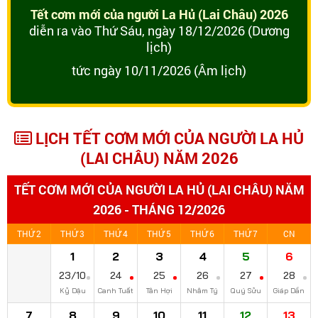
Tết cơm mới của người La Hủ (Lai Châu) 2026
diễn ra vào Thứ Sáu, ngày 18/12/2026 (Dương
lịch)
tức ngày 10/11/2026 (Âm lịch)
LỊCH TẾT CƠM MỚI CỦA NGƯỜI LA HỦ
(LAI CHÂU) NĂM 2026
TẾT CƠM MỚI CỦA NGƯỜI LA HỦ (LAI CHÂU) NĂM
2026 - THÁNG 12/2026
THỨ 2
THỨ 3
THỨ 4
THỨ 5
THỨ 6
THỨ 7
CN
1
2
3
4
5
6
23/10
24
25
26
27
28
Kỷ Dậu
Canh Tuất
Tân Hợi
Nhâm Tý
Quý Sửu
Giáp Dần
7
8
9
10
11
12
13