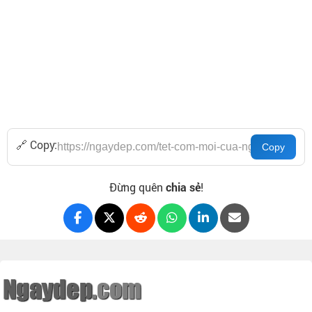
🔗 Copy:
Đừng quên
chia sẻ
!