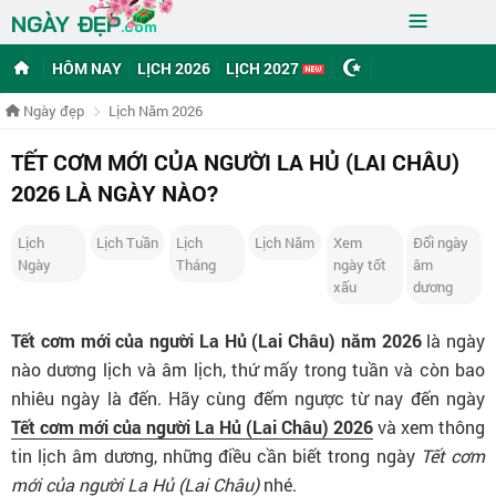
≡
NGÀY ĐẸP
.com
HÔM NAY
LỊCH 2026
LỊCH 2027
Ngày đẹp
Lịch Năm 2026
TẾT CƠM MỚI CỦA NGƯỜI LA HỦ (LAI CHÂU)
2026 LÀ NGÀY NÀO?
Lịch
Lịch Tuần
Lịch
Lịch Năm
Xem
Đổi ngày
Ngày
Tháng
ngày tốt
âm
xấu
dương
Tết cơm mới của người La Hủ (Lai Châu) năm 2026
là ngày
nào dương lịch và âm lịch, thứ mấy trong tuần và còn bao
nhiêu ngày là đến. Hãy cùng đếm ngược từ nay đến ngày
Tết cơm mới của người La Hủ (Lai Châu) 2026
và xem thông
tin lịch âm dương, những điều cần biết trong ngày
Tết cơm
mới của người La Hủ (Lai Châu)
nhé.