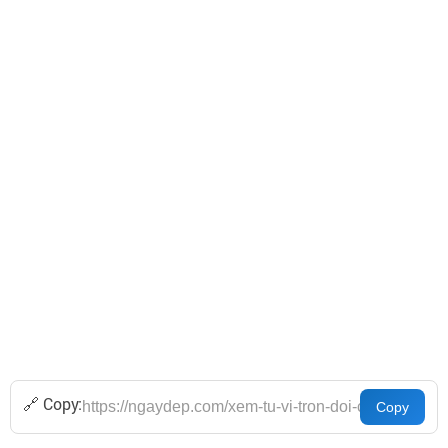
🔗 Copy: