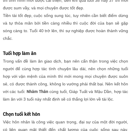
thì tình hình mới được cải thiện; đến khi qua tuổi 38 hay 37 thì mới
được sum vầy, và mọi chuyện được tốt đẹp.
Tiền tài tốt đẹp, cuộc sống sung túc, tuy nhiên cần biết điểm dừng
và tự thỏa mãn bởi tiền càng nhiều thì cuộc đời của bạn sẽ gặp
sóng càng to. Tuổi 40 trở lên, thì sự nghiệp được hoàn thành vững
chắc.
Tuổi hợp làm ăn
Trong vấn đề làm ăn giao dịch, bạn nên cẩn thận trong việc chọn
người để cùng hợp tác tính chuyện lâu dài, nên chọn những tuổi
hợp với vận mệnh của mình thì mới mong mọi chuyện được suôn
sẻ, có được thành công, không lo vướng phải thất bại. Nên kết hôn
Nhâm Thân
với các tuổi:
cùng tuổi, Giáp Tuất và Mậu Dần, hợp tác
làm ăn với 3 tuổi này nhất định sẽ có thắng lợi lớn về tài lộc.
Chọn tuổi kết hôn
Việc hôn nhân là công việc quan trọng, đại sự của một đời người,
có liên quan mật thiết đến chất lượng của cuộc sống sau này.