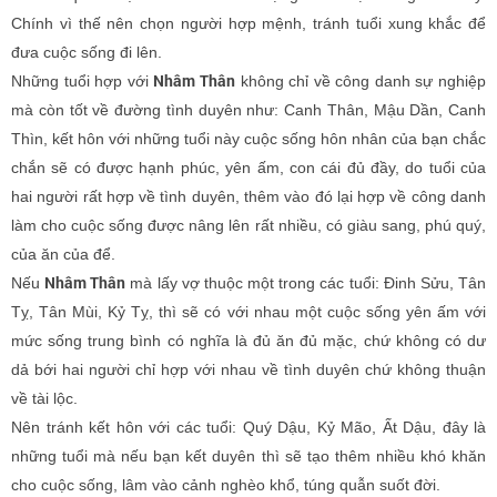
Chính vì thế nên chọn người hợp mệnh, tránh tuổi xung khắc để
đưa cuộc sống đi lên.
Nhâm Thân
Những tuổi hợp với
không chỉ về công danh sự nghiệp
mà còn tốt về đường tình duyên như: Canh Thân, Mậu Dần, Canh
Thìn, kết hôn với những tuổi này cuộc sống hôn nhân của bạn chắc
chắn sẽ có được hạnh phúc, yên ấm, con cái đủ đầy, do tuổi của
hai người rất hợp về tình duyên, thêm vào đó lại hợp về công danh
làm cho cuộc sống được nâng lên rất nhiều, có giàu sang, phú quý,
của ăn của để.
Nhâm Thân
Nếu
mà lấy vợ thuộc một trong các tuổi: Đinh Sửu, Tân
Tỵ, Tân Mùi, Kỷ Tỵ, thì sẽ có với nhau một cuộc sống yên ấm với
mức sống trung bình có nghĩa là đủ ăn đủ mặc, chứ không có dư
dả bới hai người chỉ hợp với nhau về tình duyên chứ không thuận
về tài lộc.
Nên tránh kết hôn với các tuổi: Quý Dậu, Kỷ Mão, Ất Dậu, đây là
những tuổi mà nếu bạn kết duyên thì sẽ tạo thêm nhiều khó khăn
cho cuộc sống, lâm vào cảnh nghèo khổ, túng quẫn suốt đời.