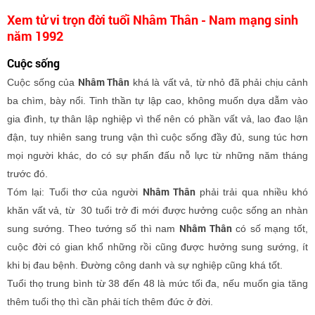
Xem tử vi trọn đời tuổi Nhâm Thân - Nam mạng sinh
năm 1992
Cuộc sống
Nhâm Thân
Cuộc sống của
khá là vất vả, từ nhỏ đã phải chịu cảnh
ba chìm, bày nổi. Tinh thần tự lập cao, không muốn dựa dẫm vào
gia đình, tự thân lập nghiệp vì thế nên có phần vất vả, lao đao lận
đận, tuy nhiên sang trung vận thì cuộc sống đầy đủ, sung túc hơn
mọi người khác, do có sự phấn đấu nỗ lực từ những năm tháng
trước đó.
Nhâm Thân
Tóm lại: Tuổi thơ của người
phải trải qua nhiều khó
khăn vất vả, từ 30 tuổi trở đi mới được hưởng cuộc sống an nhàn
Nhâm Thân
sung sướng. Theo tướng số thì nam
có số mạng tốt,
cuộc đời có gian khổ những rồi cũng được hưởng sung sướng, ít
khi bị đau bệnh. Đường công danh và sự nghiệp cũng khá tốt.
Tuổi thọ trung bình từ 38 đến 48 là mức tối đa, nếu muốn gia tăng
thêm tuổi thọ thì cần phải tích thêm đức ở đời.