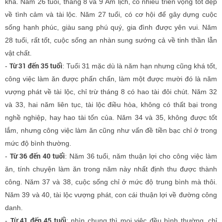
khá. Năm 26 tuổi, tháng 8 và 9 Âm lịch, có nhiều triển vọng tốt đẹp
về tình cảm và tài lộc. Năm 27 tuổi, có cơ hội để gây dựng cuộc
sống hạnh phúc, giàu sang phú quý, gia đình được yên vui. Năm
28 tuổi, rất tốt, cuộc sống an nhàn sung sướng cả về tinh thần lẫn
vật chất.
Từ 31 đến 35 tuổi
-
: Tuổi 31 mặc dù là năm hạn nhưng cũng khá tốt,
công việc làm ăn được phấn chấn, làm một được mười đó là năm
vượng phát về tài lộc, chỉ trừ tháng 8 có hao tài đôi chút. Năm 32
và 33, hai năm liên tục, tài lộc điều hòa, không có thất bại trong
nghề nghiệp, hay hao tài tốn của. Năm 34 và 35, không được tốt
lắm, nhưng công việc làm ăn cũng như vấn đề tiền bạc chỉ ở trong
mức độ bình thường.
Từ 36 đến 40 tuổi
-
: Năm 36 tuổi, năm thuận lợi cho công việc làm
ăn, tính chuyện làm ăn trong năm này nhất định thu được thành
công. Năm 37 và 38, cuộc sống chỉ ở mức độ trung bình mà thôi.
Năm 39 và 40, tài lộc vượng phát, con cái thuận lợi về đường công
danh.
Từ 41 đến 45 tuổi
-
: nhìn chung thì mọi việc đều bình thường, chỉ