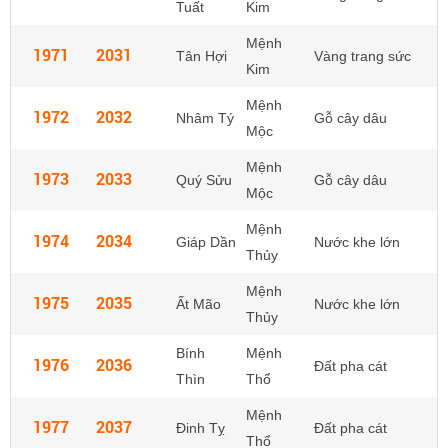
Tuất
Kim
Mệnh
1971
2031
Tân Hợi
Vàng trang sức
Kim
Mệnh
1972
2032
Nhâm Tý
Gỗ cây dâu
Mộc
Mệnh
1973
2033
Quý Sửu
Gỗ cây dâu
Mộc
Mệnh
1974
2034
Giáp Dần
Nước khe lớn
Thủy
Mệnh
1975
2035
Ất Mão
Nước khe lớn
Thủy
Bính
Mệnh
1976
2036
Đất pha cát
Thìn
Thổ
Mệnh
1977
2037
Đinh Tỵ
Đất pha cát
Thổ