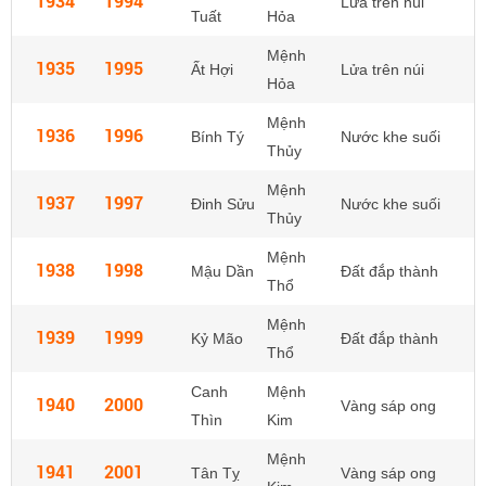
1934
1994
Lửa trên núi
Tuất
Hỏa
Mệnh
1935
1995
Ất Hợi
Lửa trên núi
Hỏa
Mệnh
1936
1996
Bính Tý
Nước khe suối
Thủy
Mệnh
1937
1997
Đinh Sửu
Nước khe suối
Thủy
Mệnh
1938
1998
Mậu Dần
Đất đắp thành
Thổ
Mệnh
1939
1999
Kỷ Mão
Đất đắp thành
Thổ
Canh
Mệnh
1940
2000
Vàng sáp ong
Thìn
Kim
Mệnh
1941
2001
Tân Tỵ
Vàng sáp ong