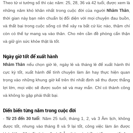
Theo tử vi tướng số thì các năm: 25, 28, 36 và 42 tuổi, được xem là
Nhâm Thân
những năm khó khăn nhất trong cuộc đời của người
,
thời gian này bạn nên chuẩn bị đối diện với mọi chuyện đau buồn,
và thất bại trong cuộc sống có thể xảy ra bất cứ lúc nào, thậm chí
còn có thể tự mang vạ vào thân. Cho nên cần đề phòng cẩn thận
và giữ gìn sức khỏe thật là tốt.
Ngày giờ tốt để xuất hành
Nhâm Thân
nếu chọn giờ lẻ, ngày lẻ và tháng lẻ để xuất hành thì
cực kỳ tốt, xuất hành để tính chuyện làm ăn hay thực hiện quan
trọng vào những khung giờ kể trên thì nhất định sẽ thu được thắng
lợi lớn, mọi việc sẽ được suôn sẻ và may mắn. Chỉ có thành công
và không lo gặp phải thất bại.
Diến biến từng năm trong cuộc đời
Từ 25 đến 30 tuổi
-
: Năm 25 tuổi, tháng 1, 2, và 3 Âm lịch, không
được tốt, nhưng vào tháng 8 và 9 lại tốt, công việc làm ăn được