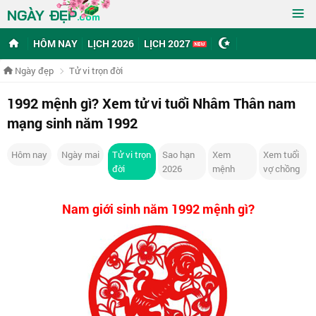
≡
NGÀY ĐẸP
.com
HÔM NAY
LỊCH 2026
LỊCH 2027
Ngày đẹp
Tử vi trọn đời
1992 mệnh gì? Xem tử vi tuổi Nhâm Thân nam
mạng sinh năm 1992
Hôm nay
Ngày mai
Tử vi trọn
Sao hạn
Xem
Xem tuổi
đời
2026
mệnh
vợ chồng
Nam giới sinh năm 1992 mệnh gì?