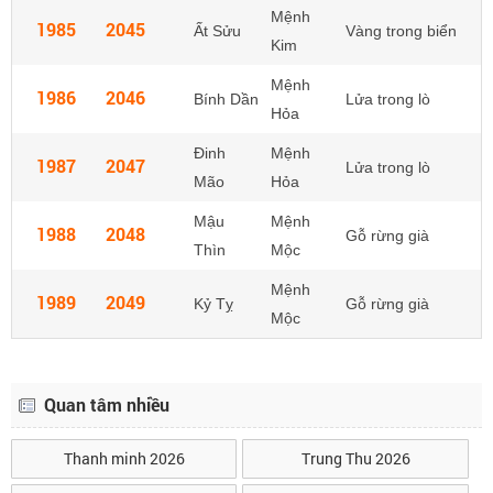
Mệnh
1985
2045
Ất Sửu
Vàng trong biển
Kim
Mệnh
1986
2046
Bính Dần
Lửa trong lò
Hỏa
Đinh
Mệnh
1987
2047
Lửa trong lò
Mão
Hỏa
Mậu
Mệnh
1988
2048
Gỗ rừng già
Thìn
Mộc
Mệnh
1989
2049
Kỷ Tỵ
Gỗ rừng già
Mộc
Quan tâm nhiều
Thanh minh 2026
Trung Thu 2026