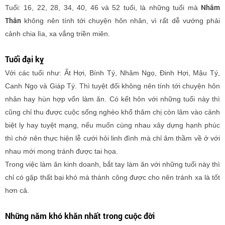
Nhâm
Tuổi: 16, 22, 28, 34, 40, 46 và 52 tuổi, là những tuổi mà
Thân
không nên tính tới chuyện hôn nhân, vì rất dễ vướng phải
cảnh chia lìa, xa vắng triền miên.
Tuổi đại kỵ
Với các tuổi như: Ất Hợi, Bính Tý, Nhâm Ngọ, Đinh Hợi, Mậu Tý,
Canh Ngọ và Giáp Tý. Thì tuyệt đối không nên tính tới chuyện hôn
nhân hay hùn hợp vốn làm ăn. Có kết hôn với những tuổi này thì
cũng chỉ thu được cuộc sống nghèo khổ thâm chị còn lâm vào cảnh
biệt ly hay tuyệt mạng, nếu muốn cùng nhau xây dựng hạnh phúc
thì chớ nên thực hiện lễ cưới hỏi linh đình mà chỉ âm thầm về ở với
nhau mới mong tránh được tai họa.
Trong việc làm ăn kinh doanh, bắt tay làm ăn với những tuổi này thì
chỉ có gặp thất bại khó mà thành công được cho nên tránh xa là tốt
hơn cả.
Những năm khó khăn nhất trong cuộc đời