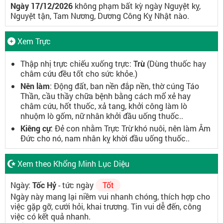
Ngày 17/12/2026
không phạm bất kỳ ngày Nguyệt kỵ,
Nguyệt tận, Tam Nương, Dương Công Kỵ Nhật nào.
Xem Trực
Thập nhị trực chiếu xuống trực:
Trừ
(Dùng thuốc hay
châm cứu đều tốt cho sức khỏe.)
Nên làm
: Động đất, ban nền đắp nền, thờ cúng Táo
Thần, cầu thầy chữa bệnh bằng cách mổ xẻ hay
châm cứu, hốt thuốc, xả tang, khởi công làm lò
nhuộm lò gốm, nữ nhân khởi đầu uống thuốc..
Kiêng cự
: Đẻ con nhằm Trực Trừ khó nuôi, nên làm Âm
Đức cho nó, nam nhân kỵ khời đầu uống thuốc..
Xem theo Khổng Minh Lục Diệu
Ngày:
Tốc Hỷ
- tức ngày
Tốt
Ngày này mang lại niềm vui nhanh chóng, thích hợp cho
việc gặp gỡ, cưới hỏi, khai trương. Tin vui dễ đến, công
việc có kết quả nhanh.