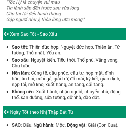
"Tốc Hỷ là chuyện vui mau
Tin lành sắp đến trước sau vừa lòng
Cầu tài tài đến hanh thông
Gặp người như ý, thỏa lòng ước mong."
Xem Sao Tốt - Sao Xấu
Sao tốt
: Thiên đức hợp, Nguyệt đức hợp, Thiên ân, Tứ
tương, Thủ nhật, Yếu an.
Sao xấu
: Nguyệt kiến, Tiểu thời, Thổ phù, Vãng vong,
Chu tước.
Nên làm
: Cúng tế, cầu phúc, cầu tự, họp mặt, đính
hôn, ăn hỏi, cưới gả, giải trừ, đổ mái, ký kết, giao dịch,
nạp tài, mở kho, xuất hàng, an táng, cải táng.
Không nên
: Xuất hành, nhận người, chuyển nhà, động
thổ, san đường, sửa tường, dỡ nhà, đào đất.
Ngày Tốt theo Nhị Thập Bát Tú
SAO
: Đẩu,
Ngũ hành
: Mộc,
Động vật
: Giải (Con Cua).