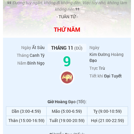
Đường tuy ngắn, không đi không đến. Việc tuy nhỏ, không làm
không nên.
- TUÂN TỬ -
THỨ NĂM
Ngày
Ất Sửu
THÁNG 11
Ngày
(ĐỦ)
9
Kim Đường Hoàng
Tháng
Canh Tý
Đạo
Năm
Bính Ngọ
Trực
Trừ
Tiết khí
Đại Tuyết
Giờ Hoàng Đạo
(Tốt):
Dần (3:00-4:59)
Mão (5:00-6:59)
Tỵ (9:00-10:59)
Thân (15:00-16:59)
Tuất (19:00-20:59)
Hợi (21:00-22:59)