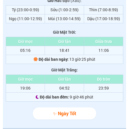
Giờ Hắc Đạo
(Xấu):
Tý (23:00-0:59)
Sửu (1:00-2:59)
Thìn (7:00-8:59)
Ngọ (11:00-12:59)
Mùi (13:00-14:59)
Dậu (17:00-18:59)
Giờ Mặt Trời:
Giờ mọc
Giờ lặn
Giữa trưa
05:16
18:41
11:06
Độ dài ban ngày:
13 giờ 25 phút
Giờ Mặt Trăng:
Giờ mọc
Giờ lặn
Độ tròn
19:06
04:52
23:59
Độ dài ban đêm:
9 giờ 46 phút
✨ Ngày Tốt