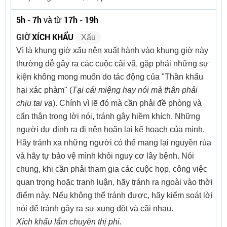
5h - 7h
17h - 19h
và từ
GIỜ
XÍCH KHẨU
Xấu
Vì là khung giờ xấu nên xuất hành vào khung giờ này
thường dễ gây ra các cuộc cãi vã, gặp phải những sự
kiện không mong muốn do tác động của "Thần khẩu
hại xác phàm" (
Tại cái miệng hay nói mà thân phải
chịu tai vạ
). Chính vì lẽ đó mà cần phải đề phòng và
cẩn thận trong lời nói, tránh gây hiềm khích. Những
người dự định ra đi nên hoãn lại kế hoạch của mình.
Hãy tránh xa những người có thể mang lại nguyền rủa
và hãy tự bảo vệ mình khỏi nguy cơ lây bệnh. Nói
chung, khi cần phải tham gia các cuộc họp, công việc
quan trọng hoặc tranh luận, hãy tránh ra ngoài vào thời
điểm này. Nếu không thể tránh được, hãy kiểm soát lời
nói để tránh gây ra sự xung đột và cãi nhau.
Xích khẩu lắm chuyên thị phi.