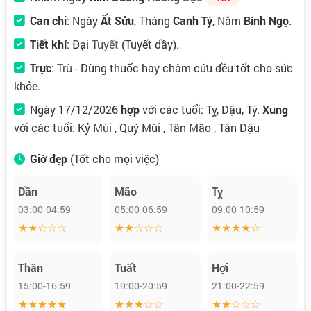
Can chi
: Ngày
Ất Sửu
, Tháng
Canh Tý
, Năm
Bính Ngọ
.
Tiết khí
:
Đại Tuyết
(Tuyết dầy).
Trực
:
Trừ
- Dùng thuốc hay châm cứu đều tốt cho sức
khỏe.
Ngày 17/12/2026
hợp
với các tuổi: Tỵ, Dậu, Tý.
Xung
với các tuổi: Kỷ Mùi , Quý Mùi , Tân Mão , Tân Dậu
Giờ đẹp
(Tốt cho mọi việc)
Dần
Mão
Tỵ
03:00-04:59
05:00-06:59
09:00-10:59
★★☆☆☆
★★☆☆☆
★★★★☆
Thân
Tuất
Hợi
15:00-16:59
19:00-20:59
21:00-22:59
★★★★★
★★★☆☆
★★☆☆☆