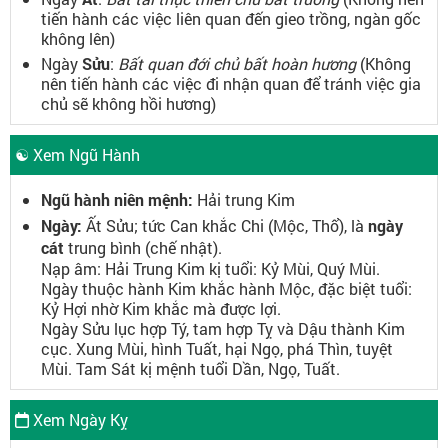
tiến hành các việc liên quan đến gieo trồng, ngàn gốc
không lên)
Ngày
Sửu
:
Bất quan đới chủ bất hoàn hương
(Không
nên tiến hành các việc đi nhận quan để tránh việc gia
chủ sẽ không hồi hương)
☯ Xem Ngũ Hành
Ngũ hành niên mệnh:
Hải trung Kim
Ngày:
Ất Sửu; tức Can khắc Chi (Mộc, Thổ), là
ngày
cát
trung bình (chế nhật).
Nạp âm: Hải Trung Kim kị tuổi: Kỷ Mùi, Quý Mùi.
Ngày thuộc hành Kim khắc hành Mộc, đặc biệt tuổi:
Kỷ Hợi nhờ Kim khắc mà được lợi.
Ngày Sửu lục hợp Tý, tam hợp Tỵ và Dậu thành Kim
cục. Xung Mùi, hình Tuất, hại Ngọ, phá Thìn, tuyệt
Mùi. Tam Sát kị mệnh tuổi Dần, Ngọ, Tuất.
Xem Ngày Kỵ