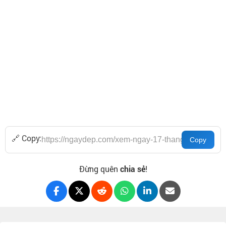
🔗 Copy:
Đừng quên
chia sẻ
!