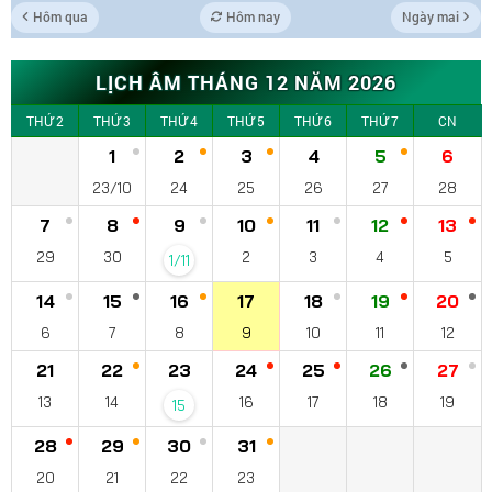
Hôm qua
Hôm nay
Ngày mai
LỊCH ÂM THÁNG 12 NĂM 2026
THỨ 2
THỨ 3
THỨ 4
THỨ 5
THỨ 6
THỨ 7
CN
1
2
3
4
5
6
23/10
24
25
26
27
28
7
8
9
10
11
12
13
29
30
2
3
4
5
1/11
14
15
16
17
18
19
20
6
7
8
9
10
11
12
21
22
23
24
25
26
27
13
14
16
17
18
19
15
28
29
30
31
20
21
22
23