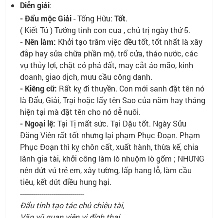
Diễn giải
:
- Đẩu mộc Giải
- Tống Hữu:
Tốt
.
( Kiết Tú ) Tướng tinh con cua , chủ trị ngày thứ 5.
- Nên làm:
Khởi tạo trăm việc đều tốt, tốt nhất là xây
đắp hay sửa chữa phần mộ, trổ cửa, tháo nước, các
vụ thủy lợi, chặt cỏ phá đất, may cắt áo mão, kinh
doanh, giao dịch, mưu cầu công danh.
- Kiêng cữ:
Rất kỵ đi thuyền. Con mới sanh đặt tên nó
là Đẩu, Giải, Trại hoặc lấy tên Sao của năm hay tháng
hiện tại mà đặt tên cho nó dễ nuôi.
- Ngoại lệ:
Tại Tị mất sức. Tại Dậu tốt. Ngày Sửu
Đăng Viên rất tốt nhưng lại phạm Phục Đoạn. Phạm
Phục Đoạn thì kỵ chôn cất, xuất hành, thừa kế, chia
lãnh gia tài, khởi công làm lò nhuộm lò gốm ; NHƯNG
nên dứt vú trẻ em, xây tường, lấp hang lỗ, làm cầu
tiêu, kết dứt điều hung hại.
---------------------------------
Đẩu tinh tạo tác chủ chiêu tài,
Văn vũ quan viên vị đỉnh thai,