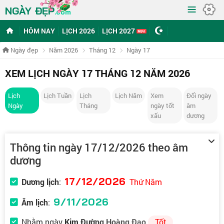
≡
NGÀY ĐẸP
.com
HÔM NAY
LỊCH 2026
LỊCH 2027
Ngày đẹp
Năm 2026
Tháng 12
Ngày 17
XEM LỊCH NGÀY 17 THÁNG 12 NĂM 2026
Lịch
Lịch Tuần
Lịch
Lịch Năm
Xem
Đổi ngày
Ngày
Tháng
ngày tốt
âm
xấu
dương
Thông tin ngày 17/12/2026 theo âm
dương
17/12/2026
Dương lịch
:
Thứ Năm
9/11/2026
Âm lịch
:
Nhằm ngày
Kim Đường Hoàng Đạo
Tốt