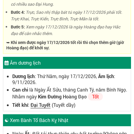
có nhiều sao Đại Hung.
Bước 4:
Trực, Sao nhị thập bát tú ngày 17/12/2026 phải tốt.
Trực Khai, Trực Kiến, Trực Bình, Trực Mãn là tốt.
Bước 5:
Xem ngày 17/12/2026 là ngày Hoàng đạo hay Hắc
đạo để cân nhắc thêm.
➥ Khi xem được ngày 17/12/2026 tốt rồi thì chọn thêm giờ (giờ
Hoàng đạo) để khởi sự.
Âm dương lịch
Dương lịch
: Thứ Năm, ngày 17/12/2026,
Âm lịch
:
9/11/2026.
Can chi
là Ngày Ất Sửu, tháng Canh Tý, năm Bính Ngọ.
Nhằm ngày
Kim Đường Hoàng Đạo
Tốt
Tiết khí
:
Đại Tuyết
(Tuyết dầy)
☯ Xem Bành Tổ Bách Kỵ Nhật
Ngày
Ất
:
Bất tải thực thiên chu bất trưởng
(Không nên