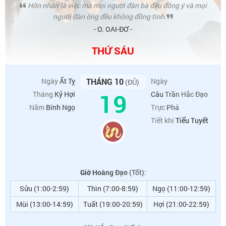
Hôn nhân là việc mà mọi người đàn bà đều đồng ý và mọi
người đàn ông đều không đồng tình.
- O. OAI-ĐƠ -
THỨ SÁU
Ngày
Ất Tỵ
THÁNG 10
Ngày
(ĐỦ)
19
Tháng
Kỷ Hợi
Câu Trần Hắc Đạo
Năm
Bính Ngọ
Trực
Phá
Tiết khí
Tiểu Tuyết
Giờ Hoàng Đạo
(Tốt):
Sửu (1:00-2:59)
Thìn (7:00-8:59)
Ngọ (11:00-12:59)
Mùi (13:00-14:59)
Tuất (19:00-20:59)
Hợi (21:00-22:59)