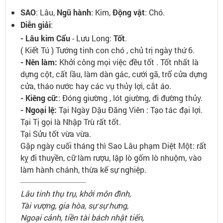
SAO
: Lâu,
Ngũ hành
: Kim,
Động vật
: Chó.
Diễn giải
:
- Lâu kim Cẩu
- Lưu Long:
Tốt
.
( Kiết Tú ) Tướng tinh con chó , chủ trị ngày thứ 6.
- Nên làm:
Khởi công mọi việc đều tốt . Tốt nhất là
dựng cột, cất lầu, làm dàn gác, cưới gã, trổ cửa dựng
cửa, tháo nước hay các vụ thủy lợi, cắt áo.
- Kiêng cữ:
: Đóng giường , lót giường, đi đường thủy.
- Ngoại lệ:
Tại Ngày Dậu Đăng Viên : Tạo tác đại lợi.
Tại Tị gọi là Nhập Trù rất tốt.
Tại Sửu tốt vừa vừa.
Gặp ngày cuối tháng thì Sao Lâu phạm Diệt Một: rất
kỵ đi thuyền, cữ làm rượu, lập lò gốm lò nhuộm, vào
làm hành chánh, thừa kế sự nghiệp.
---------------------------------
Lâu tinh thụ trụ, khởi môn đình,
Tài vượng, gia hòa, sự sự hưng,
Ngoại cảnh, tiền tài bách nhật tiến,