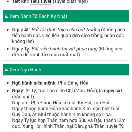
Tiết khí
:
Tiểu Tuyết
(Tuyết xuất hiện)
☯ Xem Bành Tổ Bách Kỵ Nhật
Ngày
Ất
:
Bất tải thực thiên chu bất trưởng
(Không nên
tiến hành các việc liên quan đến gieo trồng, ngàn gốc
không lên)
Ngày
Tỵ
:
Bất viễn hành tài vật phục tàng
(Không nên
đi xa để tránh tiền của mất mát)
☯ Xem Ngũ Hành
Ngũ hành niên mệnh:
Phú Đăng Hỏa
Ngày:
Ất Tỵ; tức Can sinh Chi (Mộc, Hỏa), là
ngày cát
(bảo nhật).
Nạp âm: Phú Đăng Hỏa kị tuổi: Kỷ Hợi, Tân Hợi.
Ngày thuộc hành Hỏa khắc hành Kim, đặc biệt tuổi:
Quý Dậu, Ất Mùi thuộc hành Kim không sợ Hỏa.
Ngày Tỵ lục hợp Thân, tam hợp Sửu và Dậu thành Kim
cục. Xung Hợi, hình Thân, hại Dần, phá Thân, tuyệt Tý.