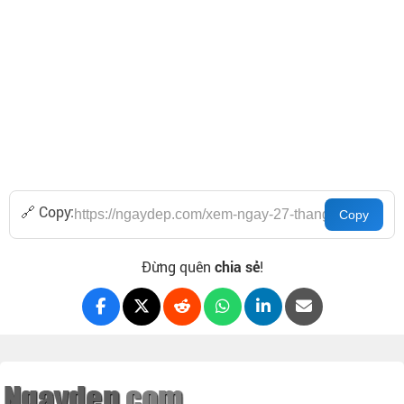
🔗 Copy:
Đừng quên
chia sẻ
!