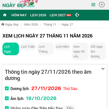
≡
NGÀY ĐẸP
.com
HÔM NAY
LỊCH 2026
LỊCH 2027
Ngày đẹp
Năm 2026
Tháng 11
Ngày 27
XEM LỊCH NGÀY 27 THÁNG 11 NĂM 2026
Lịch
Lịch Tuần
Lịch
Lịch Năm
Xem
Đổi ngày
Ngày
Tháng
ngày tốt
âm
xấu
dương
Thông tin ngày 27/11/2026 theo âm
dương
27/11/2026
Dương lịch
:
Thứ Sáu
19/10/2026
Âm lịch
:
Nhằm ngày
Câu Trần Hắc Đạo
Xấu