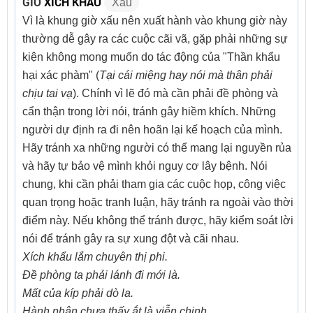
GIỜ
XÍCH KHẨU
Xấu
Vì là khung giờ xấu nên xuất hành vào khung giờ này
thường dễ gây ra các cuộc cãi vã, gặp phải những sự
kiện không mong muốn do tác động của "Thần khẩu
hại xác phàm" (
Tại cái miệng hay nói mà thân phải
chịu tai vạ
). Chính vì lẽ đó mà cần phải đề phòng và
cẩn thận trong lời nói, tránh gây hiềm khích. Những
người dự định ra đi nên hoãn lại kế hoạch của mình.
Hãy tránh xa những người có thể mang lại nguyền rủa
và hãy tự bảo vệ mình khỏi nguy cơ lây bệnh. Nói
chung, khi cần phải tham gia các cuộc họp, công việc
quan trọng hoặc tranh luận, hãy tránh ra ngoài vào thời
điểm này. Nếu không thể tránh được, hãy kiểm soát lời
nói để tránh gây ra sự xung đột và cãi nhau.
Xích khẩu lắm chuyên thị phi.
Đề phòng ta phải lánh đi mới là.
Mất của kíp phải dò la.
Hành nhân chưa thấy ắt là viễn chinh.