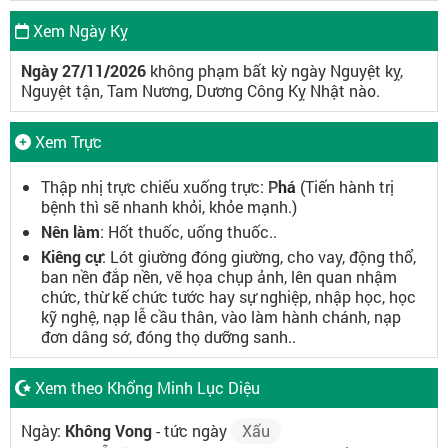
Xem Ngày Kỵ
Ngày 27/11/2026
không phạm bất kỳ ngày Nguyệt kỵ,
Nguyệt tận, Tam Nương, Dương Công Kỵ Nhật nào.
Xem Trực
Thập nhị trực chiếu xuống trực:
Phá
(Tiến hành trị
bệnh thì sẽ nhanh khỏi, khỏe mạnh.)
Nên làm
: Hốt thuốc, uống thuốc..
Kiêng cự
: Lót giường đóng giường, cho vay, động thổ,
ban nền đắp nền, vẽ họa chụp ảnh, lên quan nhậm
chức, thừ kế chức tước hay sự nghiệp, nhập học, học
kỹ nghệ, nạp lễ cầu thân, vào làm hành chánh, nạp
đơn dâng sớ, đóng thọ dưỡng sanh..
Xem theo Khổng Minh Lục Diệu
Ngày:
Không Vong
- tức ngày
Xấu