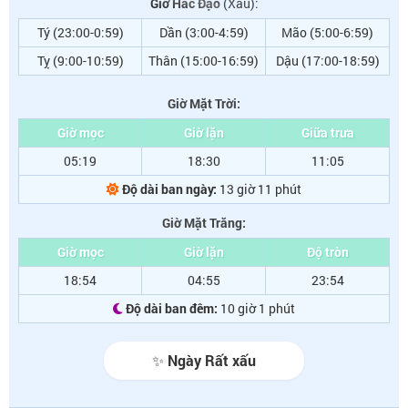
Giờ Hắc Đạo
(Xấu):
Tý (23:00-0:59)
Dần (3:00-4:59)
Mão (5:00-6:59)
Tỵ (9:00-10:59)
Thân (15:00-16:59)
Dậu (17:00-18:59)
Giờ Mặt Trời:
Giờ mọc
Giờ lặn
Giữa trưa
05:19
18:30
11:05
Độ dài ban ngày:
13 giờ 11 phút
Giờ Mặt Trăng:
Giờ mọc
Giờ lặn
Độ tròn
18:54
04:55
23:54
Độ dài ban đêm:
10 giờ 1 phút
✨ Ngày Rất xấu