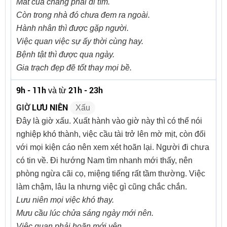
Mất của chẳng phải đi tìm.
Còn trong nhà đó chưa đem ra ngoài.
Hành nhân thì được gặp người.
Việc quan việc sự ấy thời cùng hay.
Bệnh tật thì được qua ngày.
Gia trạch đẹp đẽ tốt thay mọi bề.
9h - 11h
21h - 23h
và từ
GIỜ
LƯU NIÊN
Xấu
Đây là giờ xấu. Xuất hành vào giờ này thì có thể nói
nghiệp khó thành, việc cầu tài trở lên mờ mịt, còn đối
với mọi kiện cáo nên xem xét hoãn lại. Người đi chưa
có tin về. Đi hướng Nam tìm nhanh mới thấy, nên
phòng ngừa cãi cọ, miệng tiếng rất tầm thường. Việc
làm chậm, lâu la nhưng việc gì cũng chắc chắn.
Lưu niên mọi việc khó thay.
Mưu cầu lúc chửa sáng ngày mới nên.
Việc quan phải hoãn mới yên.