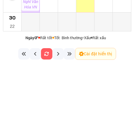
Nghỉ Văn
Hóa VN
30
22
Ngày
Rất tốt
Tốt
Bình thường
Xấu
Rất xấu
Cài đặt hiển thị