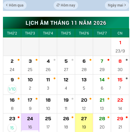
Hôm qua
Hôm nay
Ngày mai
LỊCH ÂM THÁNG 11 NĂM 2026
THỨ 2
THỨ 3
THỨ 4
THỨ 5
THỨ 6
THỨ 7
CN
1
23/9
2
3
4
5
6
7
8
24
25
26
27
28
29
30
9
10
11
12
13
14
15
2
3
4
5
6
7
1/10
16
17
18
19
20
21
22
8
9
10
11
12
13
14
23
24
25
26
27
28
29
16
17
18
19
20
21
15