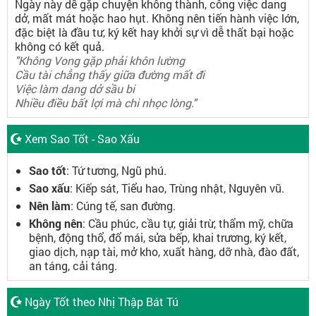
Ngày này dễ gặp chuyện không thành, công việc dang
dở, mất mát hoặc hao hụt. Không nên tiến hành việc lớn,
đặc biệt là đầu tư, ký kết hay khởi sự vì dễ thất bại hoặc
không có kết quả.
"Không Vong gặp phải khôn lường
Cầu tài chẳng thấy giữa đường mất đi
Việc làm dang dở sầu bi
Nhiều điều bất lợi mà chi nhọc lòng."
Xem Sao Tốt - Sao Xấu
Sao tốt
: Tứ tương, Ngũ phú.
Sao xấu
: Kiếp sát, Tiểu hao, Trùng nhật, Nguyên vũ.
Nên làm
: Cúng tế, san đường.
Không nên
: Cầu phúc, cầu tự, giải trừ, thẩm mỹ, chữa
bệnh, động thổ, đổ mái, sửa bếp, khai trương, ký kết,
giao dịch, nạp tài, mở kho, xuất hàng, dỡ nhà, đào đất,
an táng, cải táng.
Ngày Tốt theo Nhị Thập Bát Tú