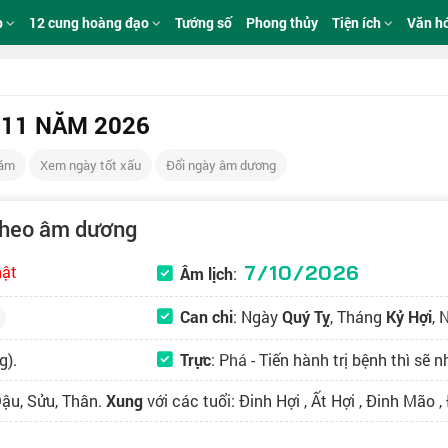
p
12 cung hoàng đạo
Tướng số
Phong thủy
Tiện ích
Văn h
 11 NĂM 2026
Năm
Xem ngày tốt xấu
Đổi ngày âm dương
theo âm dương
7/10/2026
hật
Âm lịch
:
Can chi
: Ngày
Quý Tỵ
, Tháng
Kỷ Hợi
,
g).
Trực
:
Phá
- Tiến hành trị bệnh thì sẽ 
Dậu, Sửu, Thân.
Xung
với các tuổi: Đinh Hợi , Ất Hợi , Đinh Mão ,