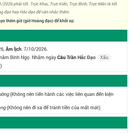
/2026 phải tốt. Trực Khai, Trực Kiến, Trực Bình, Trực Mãn là tốt.
g đạo hay Hắc đạo để cân nhắc thêm.
ọn thêm giờ (giờ Hoàng đạo) để khởi sự.
26,
Âm lịch
: 7/10/2026.
, năm Bính Ngọ. Nhằm ngày
Câu Trần Hắc Đạo
Xấu
)
cường
(Không nên tiến hành các việc liên quan đến kiện
àng
(Không nên đi xa để tránh tiền của mất mát)