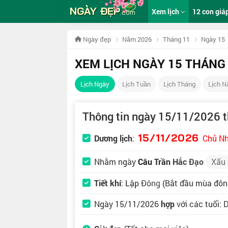
NGÀY ĐẸP
Xem lịch
12 con giá
.com
Ngày đẹp
Năm 2026
Tháng 11
Ngày 15
XEM LỊCH NGÀY 15 THÁNG
Lịch Ngày
Lịch Tuần
Lịch Tháng
Lịch 
Thông tin ngày 15/11/2026 
15/11/2026
Dương lịch
:
Chủ N
Nhằm ngày
Câu Trần Hắc Đạo
Xấu
Tiết khí
:
Lập Đông
(Bắt đầu mùa đôn
Ngày 15/11/2026
hợp
với các tuổi: 