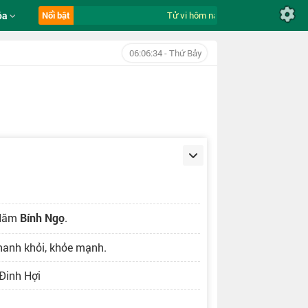
óa
Nổi bật
Tử vi hôm nay ngày 8/8/2026 của 12 c
06:06:35
- Thứ Bảy
 Năm
Bính Ngọ
.
nhanh khỏi, khỏe mạnh.
 Đinh Hợi