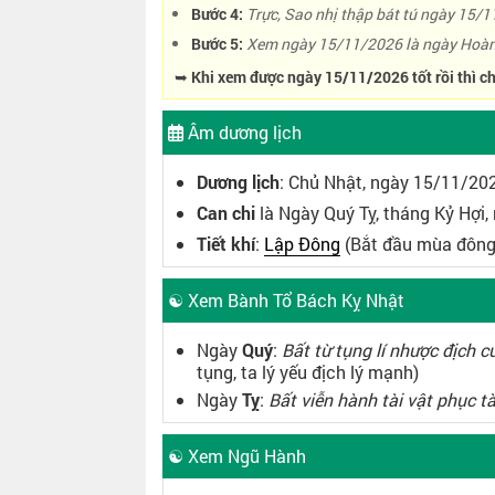
Bước 4:
Trực, Sao nhị thập bát tú ngày 15/11
Bước 5:
Xem ngày 15/11/2026 là ngày Hoàn
➥ Khi xem được ngày 15/11/2026 tốt rồi thì ch
Âm dương lịch
Dương lịch
: Chủ Nhật, ngày 15/11/20
Can chi
là Ngày Quý Tỵ, tháng Kỷ Hợi
Tiết khí
:
Lập Đông
(Bắt đầu mùa đông
☯ Xem Bành Tổ Bách Kỵ Nhật
Ngày
Quý
:
Bất từ tụng lí nhược địch 
tụng, ta lý yếu địch lý mạnh)
Ngày
Tỵ
:
Bất viễn hành tài vật phục t
☯ Xem Ngũ Hành