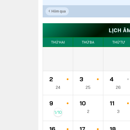
Hôm qua
LỊCH Â
THỨ HAI
THỨ BA
THỨ TƯ
2
3
4
24
25
26
9
10
11
2
3
1/10
16
17
18