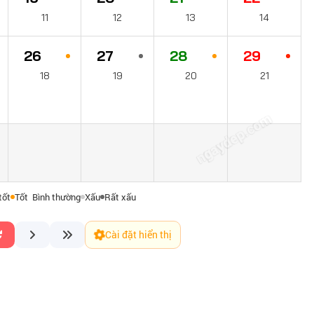
11
12
13
14
26
27
28
29
18
19
20
21
ngaydep.com
tốt
Tốt
Bình thường
Xấu
Rất xấu
Cài đặt hiển thị