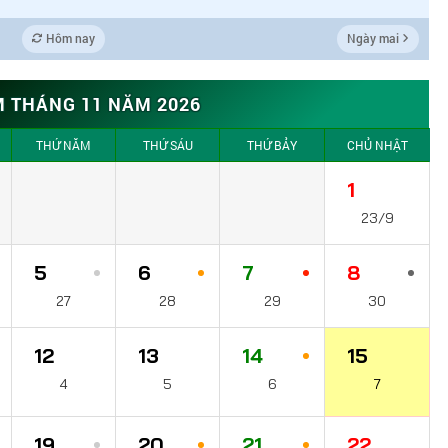
Hôm nay
Ngày mai
M THÁNG 11 NĂM 2026
THỨ NĂM
THỨ SÁU
THỨ BẢY
CHỦ NHẬT
1
23/9
5
6
7
8
27
28
29
30
12
13
14
15
4
5
6
7
19
20
21
22