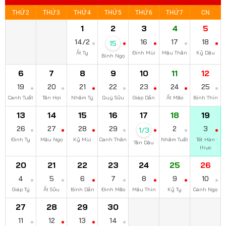
THỨ 2
THỨ 3
THỨ 4
THỨ 5
THỨ 6
THỨ 7
CN
1
2
3
4
5
14/2
16
17
18
15
Ất Tỵ
Đinh Mùi
Mậu Thân
Kỷ Dậu
Bính Ngọ
6
7
8
9
10
11
12
19
20
21
22
23
24
25
Canh Tuất
Tân Hợi
Nhâm Tý
Quý Sửu
Giáp Dần
Ất Mão
Bính Thìn
13
14
15
16
17
18
19
26
27
28
29
2
3
1/3
Đinh Tỵ
Mậu Ngọ
Kỷ Mùi
Canh Thân
Nhâm Tuất
Tết Hàn
Tân Dậu
thực
20
21
22
23
24
25
26
4
5
6
7
8
9
10
Giáp Tý
Ất Sửu
Bính Dần
Đinh Mão
Mậu Thìn
Kỷ Tỵ
Canh Ngọ
27
28
29
30
11
12
13
14