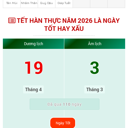
Tân Mùi
Nhâm Thân
Quý Dậu
Giáp Tuất
TẾT HÀN THỰC NĂM 2026 LÀ NGÀY
TỐT HAY XẤU
Dương lịch
Âm lịch
19
3
Tháng 4
Tháng 3
Đã qua
110
ngày
Ngày Tốt