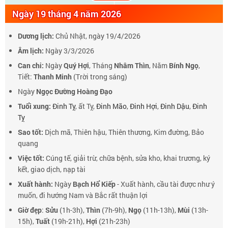
Ngày 19 tháng 4 năm 2026
Dương lịch:
Chủ Nhật, ngày 19/4/2026
Âm lịch:
Ngày 3/3/2026
Can chi:
Ngày
Quý Hợi
, Tháng
Nhâm Thìn
, Năm
Bính Ngọ
,
Tiết:
Thanh Minh
(Trời trong sáng)
Ngày
Ngọc Đường Hoàng Đạo
Tuổi xung:
Đinh Tỵ
, ất Tỵ,
Đinh Mão
,
Đinh Hợi
,
Đinh Dậu
,
Đinh
Tỵ
Sao tốt:
Dịch mã, Thiên hậu, Thiên thương, Kim đường, Bảo
quang
Việc tốt:
Cúng tế, giải trừ, chữa bệnh, sửa kho, khai trương, ký
kết, giao dịch, nạp tài
Xuất hành:
Ngày
Bạch Hổ Kiếp
- Xuất hành, cầu tài được như ý
muốn, đi hướng Nam và Bắc rất thuận lợi
Giờ đẹp
:
Sửu
(1h-3h),
Thìn
(7h-9h),
Ngọ
(11h-13h),
Mùi
(13h-
15h),
Tuất
(19h-21h),
Hợi
(21h-23h)