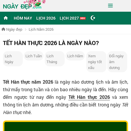
≡
NGÀY ĐẸP
.com
HÔM NAY
LỊCH 2026
LỊCH 2027
Ngày đẹp
Lịch Năm 2026
TẾT HÀN THỰC 2026 LÀ NGÀY NÀO?
Lịch
Lịch Tuần
Lịch
Lịch Năm
Xem
Đổi ngày
Ngày
Tháng
ngày tốt
âm
xấu
dương
Tết Hàn thực năm 2026
là ngày nào dương lịch và âm lịch,
thứ mấy trong tuần và còn bao nhiêu ngày là đến. Hãy cùng
đếm ngược từ nay đến ngày
Tết Hàn thực 2026
và xem
thông tin lịch âm dương, những điều cần biết trong ngày
Tết
Hàn thực
nhé.