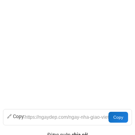
🔗 Copy:
Đừng quên
chia sẻ
!