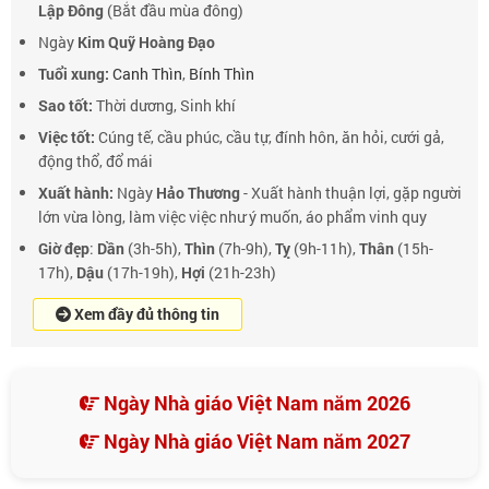
Lập Đông
(Bắt đầu mùa đông)
Ngày
Kim Quỹ Hoàng Đạo
Tuổi xung:
Canh Thìn
,
Bính Thìn
Sao tốt:
Thời dương, Sinh khí
Việc tốt:
Cúng tế, cầu phúc, cầu tự, đính hôn, ăn hỏi, cưới gả,
động thổ, đổ mái
Xuất hành:
Ngày
Hảo Thương
- Xuất hành thuận lợi, gặp người
lớn vừa lòng, làm việc việc như ý muốn, áo phẩm vinh quy
Giờ đẹp
:
Dần
(3h-5h),
Thìn
(7h-9h),
Tỵ
(9h-11h),
Thân
(15h-
17h),
Dậu
(17h-19h),
Hợi
(21h-23h)
Xem đầy đủ thông tin
Ngày Nhà giáo Việt Nam năm 2026
Ngày Nhà giáo Việt Nam năm 2027