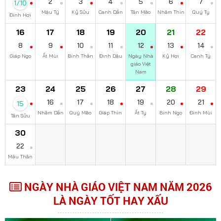
2
3
4
5
6
7
1/10
Mậu Tý
Kỷ Sửu
Canh Dần
Tân Mão
Nhâm Thìn
Quý Tỵ
Đinh Hợi
16
17
18
19
20
21
22
8
9
10
11
12
13
14
Giáp Ngọ
Ất Mùi
Bính Thân
Đinh Dậu
Ngày Nhà
Kỷ Hợi
Canh Tý
giáo Việt
Nam
23
24
25
26
27
28
29
16
17
18
19
20
21
15
Nhâm Dần
Quý Mão
Giáp Thìn
Ất Tỵ
Bính Ngọ
Đinh Mùi
Tân Sửu
30
22
Mậu Thân
NGÀY NHÀ GIÁO VIỆT NAM NĂM 2026
LÀ NGÀY TỐT HAY XẤU