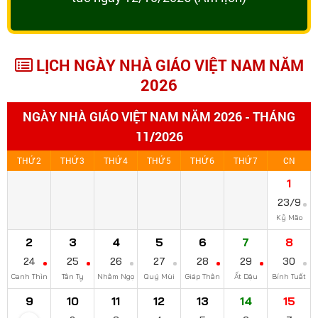
LỊCH NGÀY NHÀ GIÁO VIỆT NAM NĂM
2026
NGÀY NHÀ GIÁO VIỆT NAM NĂM 2026 - THÁNG
11/2026
THỨ 2
THỨ 3
THỨ 4
THỨ 5
THỨ 6
THỨ 7
CN
1
23/9
Kỷ Mão
2
3
4
5
6
7
8
24
25
26
27
28
29
30
Canh Thìn
Tân Tỵ
Nhâm Ngọ
Quý Mùi
Giáp Thân
Ất Dậu
Bính Tuất
9
10
11
12
13
14
15