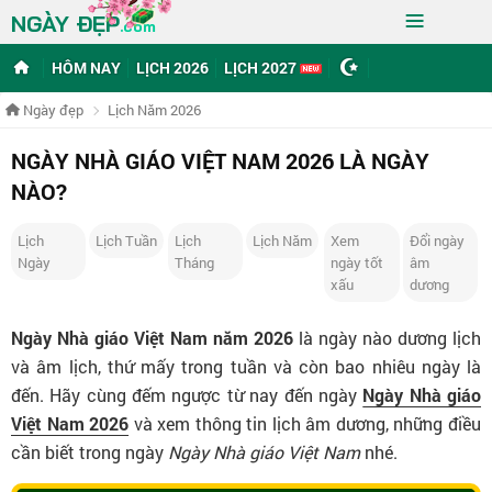
≡
NGÀY ĐẸP
.com
HÔM NAY
LỊCH 2026
LỊCH 2027
Ngày đẹp
Lịch Năm 2026
NGÀY NHÀ GIÁO VIỆT NAM 2026 LÀ NGÀY
NÀO?
Lịch
Lịch Tuần
Lịch
Lịch Năm
Xem
Đổi ngày
Ngày
Tháng
ngày tốt
âm
xấu
dương
Ngày Nhà giáo Việt Nam năm 2026
là ngày nào dương lịch
và âm lịch, thứ mấy trong tuần và còn bao nhiêu ngày là
đến. Hãy cùng đếm ngược từ nay đến ngày
Ngày Nhà giáo
Việt Nam 2026
và xem thông tin lịch âm dương, những điều
cần biết trong ngày
Ngày Nhà giáo Việt Nam
nhé.