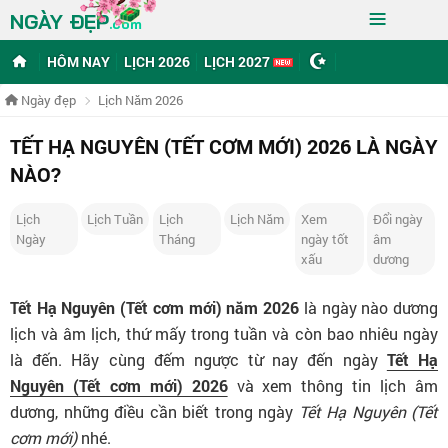
≡
NGÀY ĐẸP
.com
HÔM NAY
LỊCH 2026
LỊCH 2027
Ngày đẹp
Lịch Năm 2026
TẾT HẠ NGUYÊN (TẾT CƠM MỚI) 2026 LÀ NGÀY
NÀO?
Lịch
Lịch Tuần
Lịch
Lịch Năm
Xem
Đổi ngày
Ngày
Tháng
ngày tốt
âm
xấu
dương
Tết Hạ Nguyên (Tết cơm mới) năm 2026
là ngày nào dương
lịch và âm lịch, thứ mấy trong tuần và còn bao nhiêu ngày
là đến. Hãy cùng đếm ngược từ nay đến ngày
Tết Hạ
Nguyên (Tết cơm mới) 2026
và xem thông tin lịch âm
dương, những điều cần biết trong ngày
Tết Hạ Nguyên (Tết
cơm mới)
nhé.