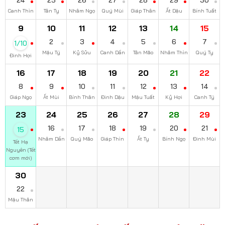
24
25
26
27
28
29
30
Canh Thìn
Tân Tỵ
Nhâm Ngọ
Quý Mùi
Giáp Thân
Ất Dậu
Bính Tuất
9
10
11
12
13
14
15
2
3
4
5
6
7
1/10
Mậu Tý
Kỷ Sửu
Canh Dần
Tân Mão
Nhâm Thìn
Quý Tỵ
Đinh Hợi
16
17
18
19
20
21
22
8
9
10
11
12
13
14
Giáp Ngọ
Ất Mùi
Bính Thân
Đinh Dậu
Mậu Tuất
Kỷ Hợi
Canh Tý
23
24
25
26
27
28
29
16
17
18
19
20
21
15
Nhâm Dần
Quý Mão
Giáp Thìn
Ất Tỵ
Bính Ngọ
Đinh Mùi
Tết Hạ
Nguyên (Tết
cơm mới)
30
22
Mậu Thân