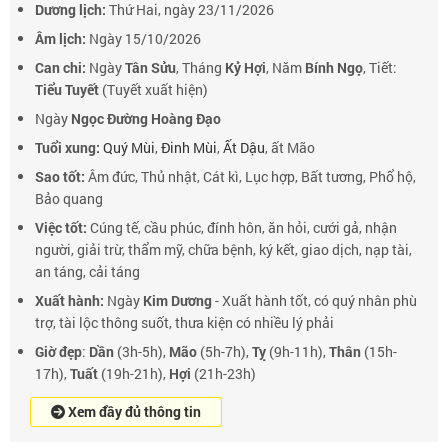
Dương lịch:
Thứ Hai, ngày 23/11/2026
Âm lịch:
Ngày 15/10/2026
Can chi:
Ngày
Tân Sửu
, Tháng
Kỷ Hợi
, Năm
Bính Ngọ
, Tiết:
Tiểu Tuyết
(Tuyết xuất hiện)
Ngày
Ngọc Đường Hoàng Đạo
Tuổi xung:
Quý Mùi
,
Đinh Mùi
,
Ất Dậu
, ất Mão
Sao tốt:
Âm đức, Thủ nhật, Cát kì, Lục hợp, Bất tương, Phổ hộ,
Bảo quang
Việc tốt:
Cúng tế, cầu phúc, đính hôn, ăn hỏi, cưới gả, nhận
người, giải trừ, thẩm mỹ, chữa bệnh, ký kết, giao dịch, nạp tài,
an táng, cải táng
Xuất hành:
Ngày
Kim Dương
- Xuất hành tốt, có quý nhân phù
trợ, tài lộc thông suốt, thưa kiện có nhiều lý phải
Giờ đẹp
:
Dần
(3h-5h),
Mão
(5h-7h),
Tỵ
(9h-11h),
Thân
(15h-
17h),
Tuất
(19h-21h),
Hợi
(21h-23h)
Xem đầy đủ thông tin