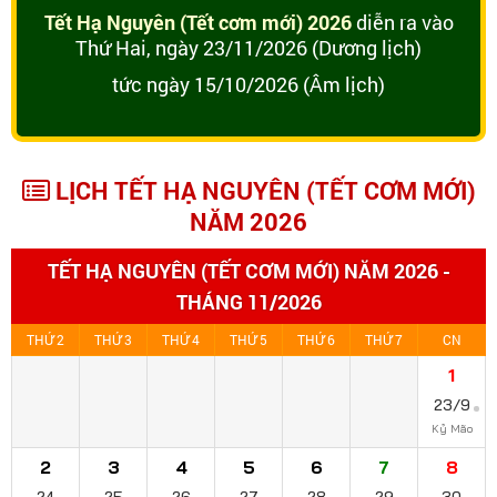
Tết Hạ Nguyên (Tết cơm mới) 2026
diễn ra vào
Thứ Hai, ngày 23/11/2026 (Dương lịch)
tức ngày 15/10/2026 (Âm lịch)
LỊCH TẾT HẠ NGUYÊN (TẾT CƠM MỚI)
NĂM 2026
TẾT HẠ NGUYÊN (TẾT CƠM MỚI) NĂM 2026 -
THÁNG 11/2026
THỨ 2
THỨ 3
THỨ 4
THỨ 5
THỨ 6
THỨ 7
CN
1
23/9
Kỷ Mão
2
3
4
5
6
7
8