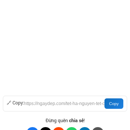
🔗 Copy:
Đừng quên
chia sẻ
!