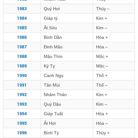
1983
Quý Hợi
Thủy –
1984
Giáp tý
Kim +
1985
Ất Sửu
Kim –
1986
Bính Dần
Hỏa +
1987
Đinh Mão
Hỏa –
1988
Mậu Thìn
Mộc +
1989
Kỷ Tỵ
Mộc –
1990
Canh Ngọ
Thổ +
1991
Tân Mùi
Thổ –
1992
Nhâm Thân
Kim +
1993
Quý Dậu
Kim –
1994
Giáp Tuất
Hỏa +
1995
Ất Hợi
Hỏa –
1996
Bính Tý
Thủy +