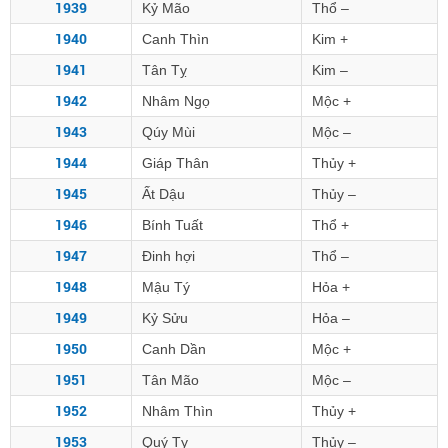
1939
Kỷ Mão
Thổ –
1940
Canh Thìn
Kim +
1941
Tân Tỵ
Kim –
1942
Nhâm Ngọ
Mộc +
1943
Qúy Mùi
Mộc –
1944
Giáp Thân
Thủy +
1945
Ất Dậu
Thủy –
1946
Bính Tuất
Thổ +
1947
Đinh hợi
Thổ –
1948
Mậu Tý
Hỏa +
1949
Kỷ Sửu
Hỏa –
1950
Canh Dần
Mộc +
1951
Tân Mão
Mộc –
1952
Nhâm Thìn
Thủy +
1953
Quý Tỵ
Thủy –