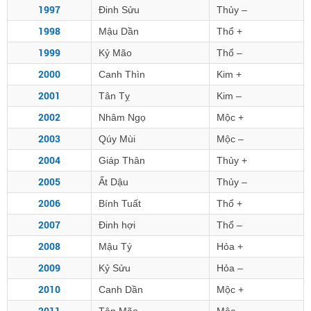
1997
Đinh Sửu
Thủy –
1998
Mậu Dần
Thổ +
1999
Kỷ Mão
Thổ –
2000
Canh Thìn
Kim +
2001
Tân Tỵ
Kim –
2002
Nhâm Ngọ
Mộc +
2003
Qúy Mùi
Mộc –
2004
Giáp Thân
Thủy +
2005
Ất Dậu
Thủy –
2006
Bính Tuất
Thổ +
2007
Đinh hợi
Thổ –
2008
Mậu Tý
Hỏa +
2009
Kỷ Sửu
Hỏa –
2010
Canh Dần
Mộc +
2011