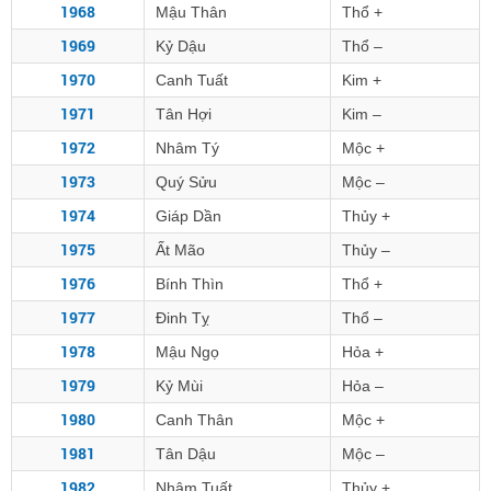
1968
Mậu Thân
Thổ +
1969
Kỷ Dậu
Thổ –
1970
Canh Tuất
Kim +
1971
Tân Hợi
Kim –
1972
Nhâm Tý
Mộc +
1973
Quý Sửu
Mộc –
1974
Giáp Dần
Thủy +
1975
Ất Mão
Thủy –
1976
Bính Thìn
Thổ +
1977
Đinh Tỵ
Thổ –
1978
Mậu Ngọ
Hỏa +
1979
Kỷ Mùi
Hỏa –
1980
Canh Thân
Mộc +
1981
Tân Dậu
Mộc –
1982
Nhâm Tuất
Thủy +