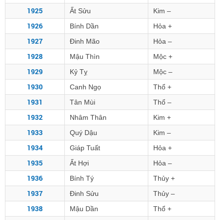
1925
Ất Sửu
Kim –
1926
Bính Dần
Hỏa +
1927
Đinh Mão
Hỏa –
1928
Mậu Thìn
Mộc +
1929
Kỷ Tỵ
Mộc –
1930
Canh Ngọ
Thổ +
1931
Tân Mùi
Thổ –
1932
Nhâm Thân
Kim +
1933
Quý Dậu
Kim –
1934
Giáp Tuất
Hỏa +
1935
Ất Hợi
Hỏa –
1936
Bính Tý
Thủy +
1937
Đinh Sửu
Thủy –
1938
Mậu Dần
Thổ +