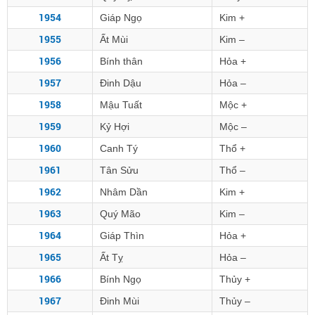
1954
Giáp Ngọ
Kim +
1955
Ất Mùi
Kim –
1956
Bính thân
Hỏa +
1957
Đinh Dậu
Hỏa –
1958
Mậu Tuất
Mộc +
1959
Kỷ Hợi
Mộc –
1960
Canh Tý
Thổ +
1961
Tân Sửu
Thổ –
1962
Nhâm Dần
Kim +
1963
Quý Mão
Kim –
1964
Giáp Thìn
Hỏa +
1965
Ất Tỵ
Hỏa –
1966
Bính Ngọ
Thủy +
1967
Đinh Mùi
Thủy –