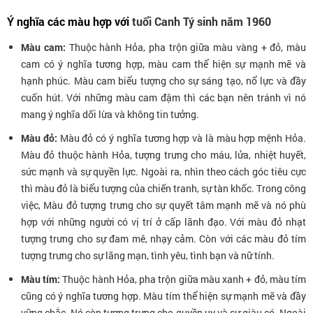
Ý nghĩa các màu hợp với
tuổi Canh Tý sinh năm 1960
Màu cam:
Thuộc hành Hỏa, pha trộn giữa màu vàng + đỏ, màu
cam có ý nghĩa tương hợp, màu cam thể hiện sự mạnh mẽ và
hạnh phúc. Màu cam biểu tượng cho sự sáng tạo, nổ lực và đầy
cuốn hút. Với những màu cam đậm thì các bạn nên tránh vì nó
mang ý nghĩa dối lừa và không tin tưởng.
Màu đỏ:
Màu đỏ có ý nghĩa tương hợp và là màu hợp mệnh Hỏa.
Màu đỏ thuộc hành Hỏa, tượng trưng cho máu, lửa, nhiệt huyết,
sức mạnh và sự quyền lực. Ngoài ra, nhìn theo cách góc tiêu cực
thì màu đỏ là biểu tượng của chiến tranh, sự tàn khốc. Trong công
việc, Màu đỏ tượng trưng cho sự quyết tâm mạnh mẽ và nó phù
hợp với những người có vị trí ở cấp lãnh đạo. Với màu đỏ nhạt
tượng trưng cho sự đam mê, nhạy cảm. Còn với các màu đỏ tím
tượng trưng cho sự lãng mạn, tình yêu, tình bạn và nữ tính.
Màu tím:
Thuộc hành Hỏa, pha trộn giữa màu xanh + đỏ, màu tím
cũng có ý nghĩa tương hợp. Màu tím thể hiện sự mạnh mẽ và đầy
vững chắc. Nó còn tượng trưng cho quyền uy và sự giàu có. Ngoài