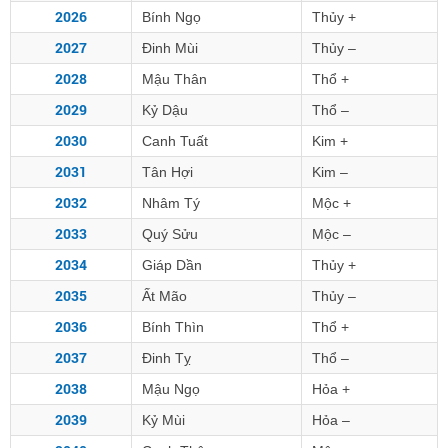
2026
Bính Ngọ
Thủy +
2027
Đinh Mùi
Thủy –
2028
Mậu Thân
Thổ +
2029
Kỷ Dậu
Thổ –
2030
Canh Tuất
Kim +
2031
Tân Hợi
Kim –
2032
Nhâm Tý
Mộc +
2033
Quý Sửu
Mộc –
2034
Giáp Dần
Thủy +
2035
Ất Mão
Thủy –
2036
Bính Thìn
Thổ +
2037
Đinh Tỵ
Thổ –
2038
Mậu Ngọ
Hỏa +
2039
Kỷ Mùi
Hỏa –