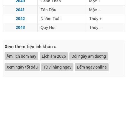
2040
Canh Thân
Mộc +
2041
Tân Dậu
Mộc –
2042
Nhâm Tuất
Thủy +
2043
Quý Hợi
Thủy –
Xem thêm tiện ích khác »
Âm lịch hôm nay
Lịch âm 2026
Đổi ngày âm dương
Xem ngày tốt xấu
Tử vi hàng ngày
Đếm ngày online