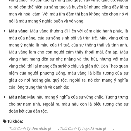
ra nó còn thể hiện sự sáng tạo và huyền bí nhưng cũng đầy lãng
mạn và hoài cảm. Với màu tím đậm thì bạn không nên chọn nó vì
nó là màu mang ý nghĩa buồn và vô vọng.
Màu vàng:
Màu vàng thường đi liền với cảm giác hạnh phúc, là
màu của nắng, của sự sống sinh sôi và tràn trề. Màu vàng cũng
mang ý nghĩa là màu của trí tuệ, của sự thông thái và tinh anh.
Màu vàng làm cho con người cảm thấy thoải mái, ấm áp. Màu
vàng nhạt mang đến sự nhẹ nhàng và thu hút, nhưng với màu
vàng chói thì lại mang đến sự khó chịu và giận dữ. Còn Theo quan
niệm của người phương Đông, màu vàng là biểu tượng của sự
giàu có nơi hoàng gia, quý tộc. Ngoài ra, nó còn mang ý nghĩa
của lòng trung thành và danh dự.
Màu nâu:
Màu nâu mang ý nghĩa của sự vững chắc. Tượng trưng
cho sự nam tính. Ngoài ra, màu nâu còn là biểu tượng cho sự
đoàn kết của dân tộc.
Từ khóa:
,
,
Tuổi Canh Tý đeo nhẫn gì
Tuổi Canh Tý hợp đá màu gì