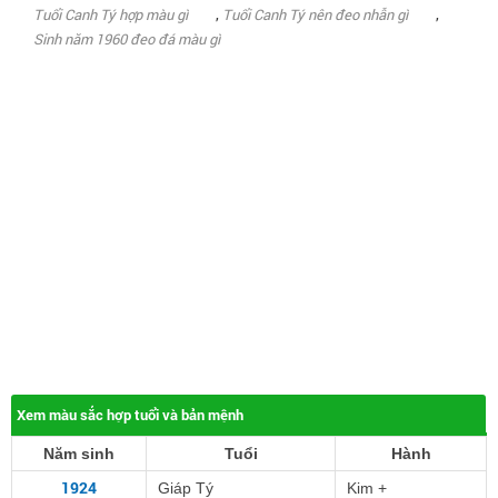
,
,
Tuổi Canh Tý hợp màu gì
Tuổi Canh Tý nên đeo nhẫn gì
Sinh năm 1960 đeo đá màu gì
Xem màu sắc hợp tuổi và bản mệnh
Năm sinh
Tuổi
Hành
1924
Giáp Tý
Kim +