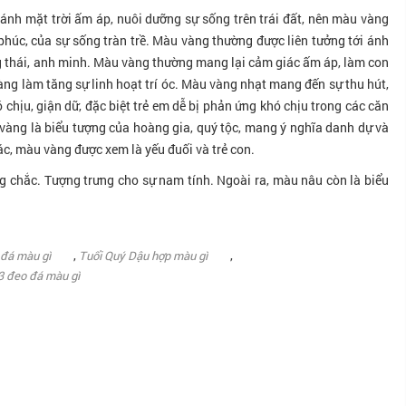
nh mặt trời ấm áp, nuôi dưỡng sự sống trên trái đất, nên màu vàng
phúc, của sự sống tràn trề. Màu vàng thường được liên tưởng tới ánh
ng thái, anh minh. Màu vàng thường mang lại cảm giác ấm áp, làm con
àng làm tăng sự linh hoạt trí óc. Màu vàng nhạt mang đến sự thu hút,
chịu, giận dữ, đặc biệt trẻ em dễ bị phản ứng khó chịu trong các căn
àng là biểu tượng của hoàng gia, quý tộc, mang ý nghĩa danh dự và
c, màu vàng được xem là yếu đuối và trẻ con.
chắc. Tượng trưng cho sự nam tính. Ngoài ra, màu nâu còn là biểu
,
,
 đá màu gì
Tuổi Quý Dậu hợp màu gì
3 đeo đá màu gì