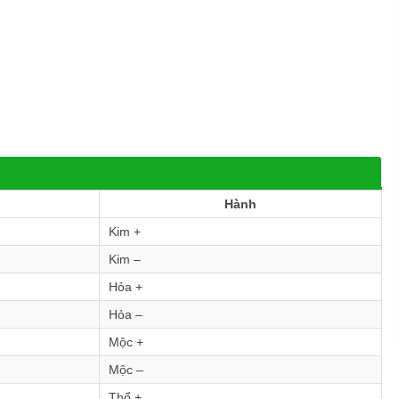
Hành
Kim +
Kim –
Hỏa +
Hỏa –
Mộc +
Mộc –
Thổ +