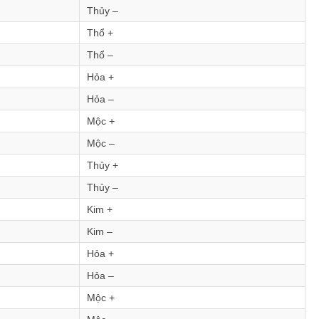
Thủy –
Thổ +
Thổ –
Hỏa +
Hỏa –
Mộc +
Mộc –
Thủy +
Thủy –
Kim +
Kim –
Hỏa +
Hỏa –
Mộc +