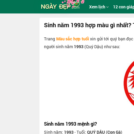
NGÀY ĐẸP
Xem lịch
12 con giá
.com
Sinh năm 1993 hợp màu gì nhất? 
Trang
Màu sắc hợp tuổi
xin gửi tới quý bạn đọ
người sinh năm
1993
(Quý Dậu) như sau:
Sinh năm 1993 mệnh gì?
Sinh năm:
1993
- Tuổi:
QUÝ DẬU
(
Con Gà
)