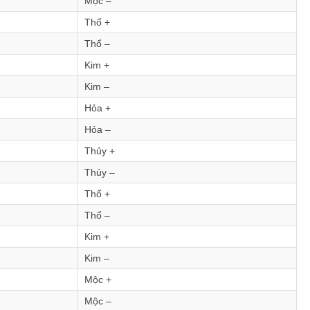
Mộc –
Thổ +
Thổ –
Kim +
Kim –
Hỏa +
Hỏa –
Thủy +
Thủy –
Thổ +
Thổ –
Kim +
Kim –
Mộc +
Mộc –