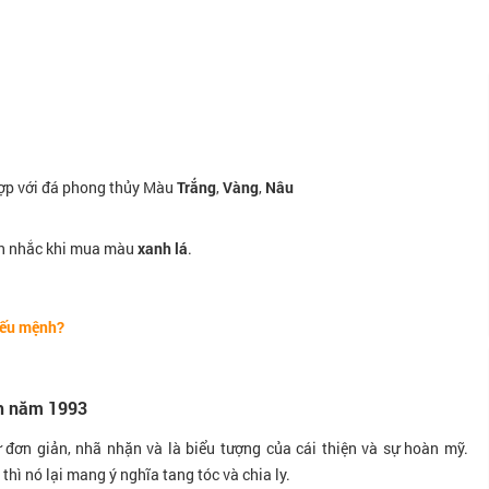
hợp với đá phong thủy Màu
Trắng
,
Vàng
,
Nâu
n nhắc khi mua màu
xanh lá
.
iếu mệnh?
nh năm 1993
đơn giản, nhã nhặn và là biểu tượng của cái thiện và sự hoàn mỹ.
thì nó lại mang ý nghĩa tang tóc và chia ly.