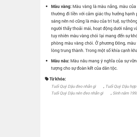
Màu vàng:
Màu vàng là màu nắng, màu của á
thường đi liền với cảm giác thụ hưởng hạnh 
sáng nên nó cũng là màu của trí tuệ, sự thô
người thấy thoải mái, hoạt động dưới nắng v
tuy nhiên màu vàng chói lại mang đến sự khó 
phòng màu vàng chói. Ở phương Đông, màu v
lòng trung thành. Trong một số khía cạnh khá
Màu nâu:
Màu nâu mang ý nghĩa của sự vững 
tượng cho sự đoàn kết của dân tộc.
Từ khóa:
,
Tuổi Quý Dậu đeo nhẫn gì
Tuổi Quý Dậu hợp
,
Tuổi Quý Dậu nên đeo nhẫn gì
Sinh năm 199