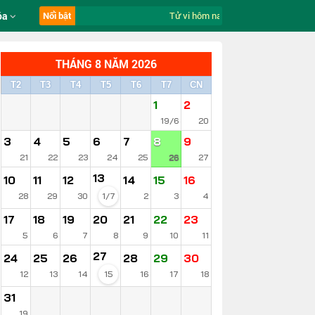
óa
Nổi bật
Tử vi hôm nay ngày 8/8/2026 của 12 c
THÁNG 8 NĂM 2026
T2
T3
T4
T5
T6
T7
CN
1
2
19/6
20
3
4
5
6
7
8
9
21
22
23
24
25
26
27
13
10
11
12
14
15
16
28
29
30
1/7
2
3
4
17
18
19
20
21
22
23
5
6
7
8
9
10
11
27
24
25
26
28
29
30
12
13
14
15
16
17
18
31
19