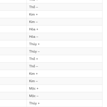
Thổ –
Kim +
Kim –
Hỏa +
Hỏa –
Thủy +
Thủy –
Thổ +
Thổ –
Kim +
Kim –
Mộc +
Mộc –
Thủy +