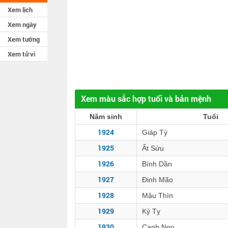
Xem lịch
Xem ngày
Xem tướng
Xem tử vi
Xem màu sắc hợp tuổi và bản mệnh
Năm sinh
Tuổi
1924
Giáp Tý
1925
Ất Sửu
1926
Bính Dần
1927
Đinh Mão
1928
Mậu Thìn
1929
Kỷ Tỵ
1930
Canh Ngọ