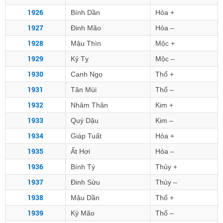
1926
Bính Dần
Hỏa +
1927
Đinh Mão
Hỏa –
1928
Mậu Thìn
Mộc +
1929
Kỷ Tỵ
Mộc –
1930
Canh Ngọ
Thổ +
1931
Tân Mùi
Thổ –
1932
Nhâm Thân
Kim +
1933
Quý Dậu
Kim –
1934
Giáp Tuất
Hỏa +
1935
Ất Hợi
Hỏa –
1936
Bính Tý
Thủy +
1937
Đinh Sửu
Thủy –
1938
Mậu Dần
Thổ +
1939
Kỷ Mão
Thổ –