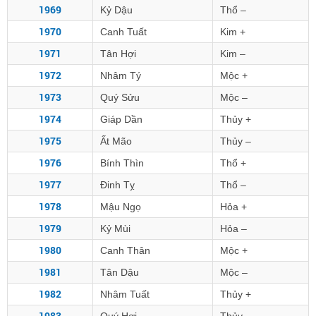
1969
Kỷ Dậu
Thổ –
1970
Canh Tuất
Kim +
1971
Tân Hợi
Kim –
1972
Nhâm Tý
Mộc +
1973
Quý Sửu
Mộc –
1974
Giáp Dần
Thủy +
1975
Ất Mão
Thủy –
1976
Bính Thìn
Thổ +
1977
Đinh Tỵ
Thổ –
1978
Mậu Ngọ
Hỏa +
1979
Kỷ Mùi
Hỏa –
1980
Canh Thân
Mộc +
1981
Tân Dậu
Mộc –
1982
Nhâm Tuất
Thủy +
1983