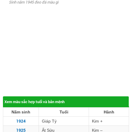
Sinh năm 1945 đeo đá màu gì
Xem màu sắc hợp tuổi và bản mệnh
Năm sinh
Tuổi
Hành
1924
Giáp Tý
Kim +
1925
Ất Sửu
Kim –