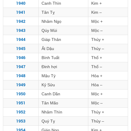
1940
Canh Thìn
Kim +
1941
Tân Tỵ
Kim –
1942
Nhâm Ngọ
Mộc +
1943
Qúy Mùi
Mộc –
1944
Giáp Thân
Thủy +
1945
Ất Dậu
Thủy –
1946
Bính Tuất
Thổ +
1947
Đinh hợi
Thổ –
1948
Mậu Tý
Hỏa +
1949
Kỷ Sửu
Hỏa –
1950
Canh Dần
Mộc +
1951
Tân Mão
Mộc –
1952
Nhâm Thìn
Thủy +
1953
Quý Tỵ
Thủy –
1954
Giáp Ngọ
Kim +