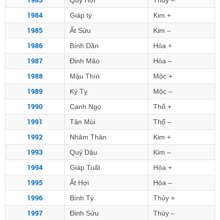
Quý Hợi
Thủy –
1984
Giáp tý
Kim +
1985
Ất Sửu
Kim –
1986
Bính Dần
Hỏa +
1987
Đinh Mão
Hỏa –
1988
Mậu Thìn
Mộc +
1989
Kỷ Tỵ
Mộc –
1990
Canh Ngọ
Thổ +
1991
Tân Mùi
Thổ –
1992
Nhâm Thân
Kim +
1993
Quý Dậu
Kim –
1994
Giáp Tuất
Hỏa +
1995
Ất Hợi
Hỏa –
1996
Bính Tý
Thủy +
1997
Đinh Sửu
Thủy –