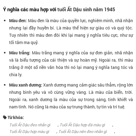
Ý nghĩa các màu hợp với
tuổi Ất Dậu sinh năm 1945
Màu đen:
Màu đen là màu của quyền lực, nghiêm minh, nhã nhặn
nhưng lại đầy huyền bí. Là màu thể hiện sự giàu có và quý tộc.
Tuy nhiên thì màu đen đôi khi lại mang ý nghĩa tiêu cực, như sự
tối tăm ma quỷ.
Màu trắng:
Màu trắng mang ý nghĩa của sự đơn giản, nhã nhặn
và là biểu tượng của cái thiện và sự hoàn mỹ. Ngoài ra, thì màu
trắng ở một số nền văn hóa thì nó lại mang ý nghĩa tang tóc và
chia ly.
Màu xanh dương:
Xanh dương mang cảm giác sâu thẳm, rộng lớn
nhưng bình yêu và vô cùng vững vàng. Là màu của biển, trời.
Ngoài ra, xanh dương là màu của sự trong sáng, tinh khiết và
nam tính. Nó cũng là màu của sự trung thành, tự tin và trí tuệ.
Từ khóa:
,
,
Tuổi Ất Dậu đeo nhẫn gì
Tuổi Ất Dậu hợp đá màu gì
,
,
Tuổi Ất Dậu hợp màu gì
Tuổi Ất Dậu nên đeo nhẫn gì