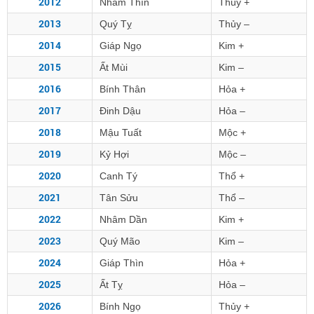
2012
Nhâm Thìn
Thủy +
2013
Quý Tỵ
Thủy –
2014
Giáp Ngọ
Kim +
2015
Ất Mùi
Kim –
2016
Bính Thân
Hỏa +
2017
Đinh Dậu
Hỏa –
2018
Mậu Tuất
Mộc +
2019
Kỷ Hợi
Mộc –
2020
Canh Tý
Thổ +
2021
Tân Sửu
Thổ –
2022
Nhâm Dần
Kim +
2023
Quý Mão
Kim –
2024
Giáp Thìn
Hỏa +
2025
Ất Tỵ
Hỏa –
2026
Bính Ngọ
Thủy +