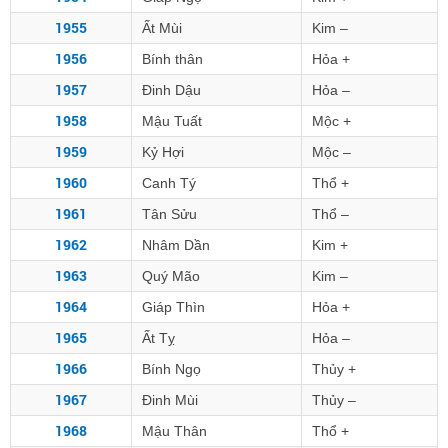
1955
Ất Mùi
Kim –
1956
Bính thân
Hỏa +
1957
Đinh Dậu
Hỏa –
1958
Mậu Tuất
Mộc +
1959
Kỷ Hợi
Mộc –
1960
Canh Tý
Thổ +
1961
Tân Sửu
Thổ –
1962
Nhâm Dần
Kim +
1963
Quý Mão
Kim –
1964
Giáp Thìn
Hỏa +
1965
Ất Tỵ
Hỏa –
1966
Bính Ngọ
Thủy +
1967
Đinh Mùi
Thủy –
1968
Mậu Thân
Thổ +