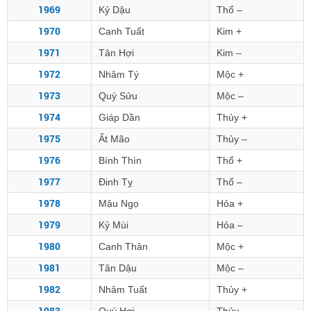
1969
Kỷ Dậu
Thổ –
1970
Canh Tuất
Kim +
1971
Tân Hợi
Kim –
1972
Nhâm Tý
Mộc +
1973
Quý Sửu
Mộc –
1974
Giáp Dần
Thủy +
1975
Ất Mão
Thủy –
1976
Bính Thìn
Thổ +
1977
Đinh Tỵ
Thổ –
1978
Mậu Ngọ
Hỏa +
1979
Kỷ Mùi
Hỏa –
1980
Canh Thân
Mộc +
1981
Tân Dậu
Mộc –
1982
Nhâm Tuất
Thủy +
1983