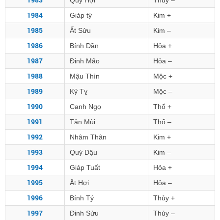
Quý Hợi
Thủy –
1984
Giáp tý
Kim +
1985
Ất Sửu
Kim –
1986
Bính Dần
Hỏa +
1987
Đinh Mão
Hỏa –
1988
Mậu Thìn
Mộc +
1989
Kỷ Tỵ
Mộc –
1990
Canh Ngọ
Thổ +
1991
Tân Mùi
Thổ –
1992
Nhâm Thân
Kim +
1993
Quý Dậu
Kim –
1994
Giáp Tuất
Hỏa +
1995
Ất Hợi
Hỏa –
1996
Bính Tý
Thủy +
1997
Đinh Sửu
Thủy –