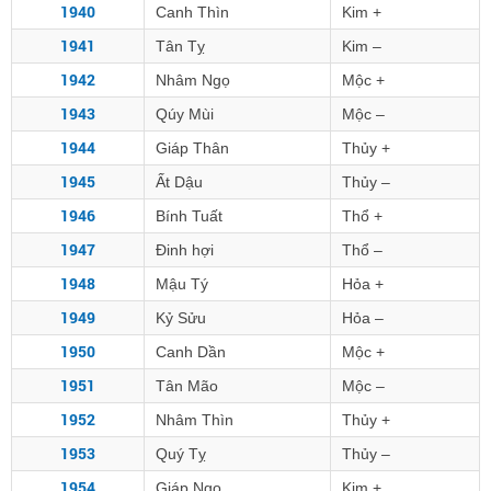
1940
Canh Thìn
Kim +
1941
Tân Tỵ
Kim –
1942
Nhâm Ngọ
Mộc +
1943
Qúy Mùi
Mộc –
1944
Giáp Thân
Thủy +
1945
Ất Dậu
Thủy –
1946
Bính Tuất
Thổ +
1947
Đinh hợi
Thổ –
1948
Mậu Tý
Hỏa +
1949
Kỷ Sửu
Hỏa –
1950
Canh Dần
Mộc +
1951
Tân Mão
Mộc –
1952
Nhâm Thìn
Thủy +
1953
Quý Tỵ
Thủy –
1954
Giáp Ngọ
Kim +