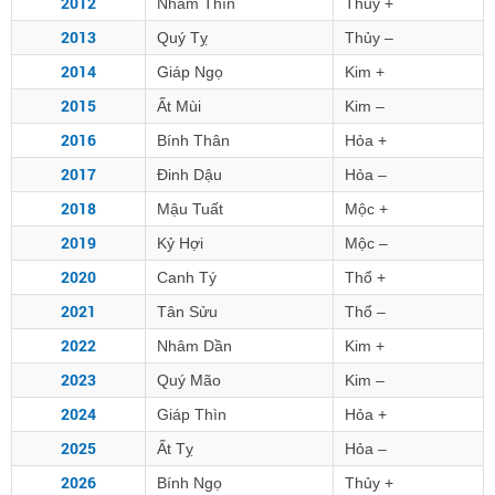
2012
Nhâm Thìn
Thủy +
2013
Quý Tỵ
Thủy –
2014
Giáp Ngọ
Kim +
2015
Ất Mùi
Kim –
2016
Bính Thân
Hỏa +
2017
Đinh Dậu
Hỏa –
2018
Mậu Tuất
Mộc +
2019
Kỷ Hợi
Mộc –
2020
Canh Tý
Thổ +
2021
Tân Sửu
Thổ –
2022
Nhâm Dần
Kim +
2023
Quý Mão
Kim –
2024
Giáp Thìn
Hỏa +
2025
Ất Tỵ
Hỏa –
2026
Bính Ngọ
Thủy +