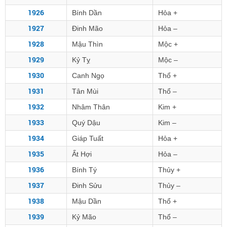
1926
Bính Dần
Hỏa +
1927
Đinh Mão
Hỏa –
1928
Mậu Thìn
Mộc +
1929
Kỷ Tỵ
Mộc –
1930
Canh Ngọ
Thổ +
1931
Tân Mùi
Thổ –
1932
Nhâm Thân
Kim +
1933
Quý Dậu
Kim –
1934
Giáp Tuất
Hỏa +
1935
Ất Hợi
Hỏa –
1936
Bính Tý
Thủy +
1937
Đinh Sửu
Thủy –
1938
Mậu Dần
Thổ +
1939
Kỷ Mão
Thổ –