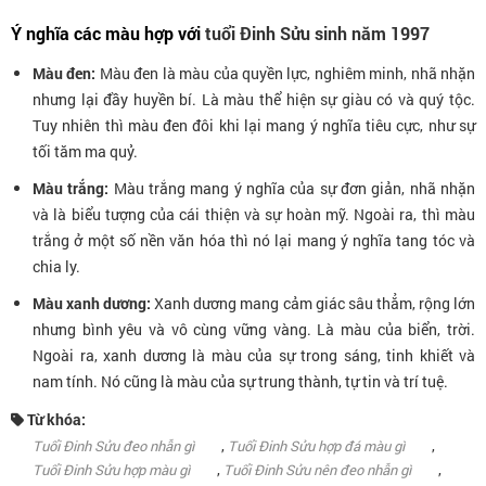
Ý nghĩa các màu hợp với
tuổi Đinh Sửu sinh năm 1997
Màu đen:
Màu đen là màu của quyền lực, nghiêm minh, nhã nhặn
nhưng lại đầy huyền bí. Là màu thể hiện sự giàu có và quý tộc.
Tuy nhiên thì màu đen đôi khi lại mang ý nghĩa tiêu cực, như sự
tối tăm ma quỷ.
Màu trắng:
Màu trắng mang ý nghĩa của sự đơn giản, nhã nhặn
và là biểu tượng của cái thiện và sự hoàn mỹ. Ngoài ra, thì màu
trắng ở một số nền văn hóa thì nó lại mang ý nghĩa tang tóc và
chia ly.
Màu xanh dương:
Xanh dương mang cảm giác sâu thẳm, rộng lớn
nhưng bình yêu và vô cùng vững vàng. Là màu của biển, trời.
Ngoài ra, xanh dương là màu của sự trong sáng, tinh khiết và
nam tính. Nó cũng là màu của sự trung thành, tự tin và trí tuệ.
Từ khóa:
,
,
Tuổi Đinh Sửu đeo nhẫn gì
Tuổi Đinh Sửu hợp đá màu gì
,
,
Tuổi Đinh Sửu hợp màu gì
Tuổi Đinh Sửu nên đeo nhẫn gì