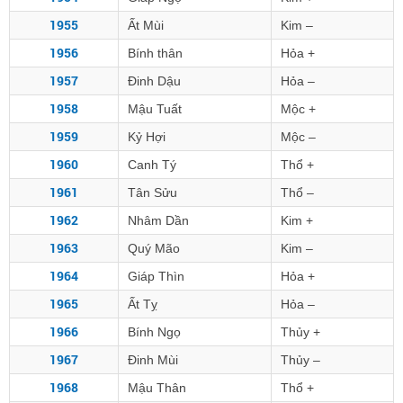
1955
Ất Mùi
Kim –
1956
Bính thân
Hỏa +
1957
Đinh Dậu
Hỏa –
1958
Mậu Tuất
Mộc +
1959
Kỷ Hợi
Mộc –
1960
Canh Tý
Thổ +
1961
Tân Sửu
Thổ –
1962
Nhâm Dần
Kim +
1963
Quý Mão
Kim –
1964
Giáp Thìn
Hỏa +
1965
Ất Tỵ
Hỏa –
1966
Bính Ngọ
Thủy +
1967
Đinh Mùi
Thủy –
1968
Mậu Thân
Thổ +