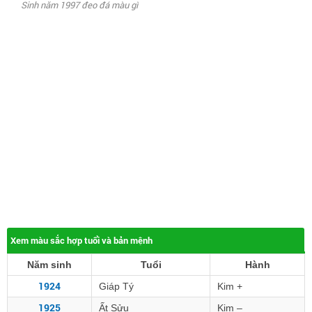
Sinh năm 1997 đeo đá màu gì
Xem màu sắc hợp tuổi và bản mệnh
Năm sinh
Tuổi
Hành
1924
Giáp Tý
Kim +
1925
Ất Sửu
Kim –