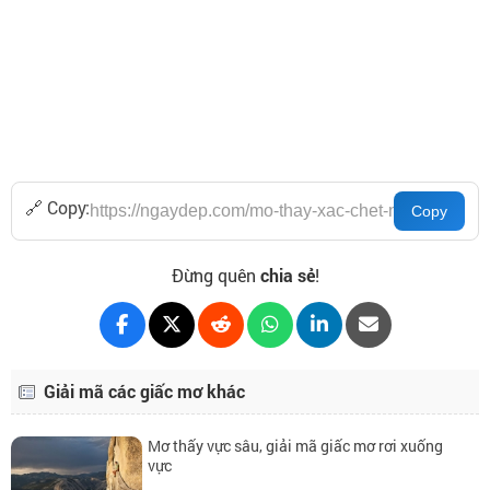
🔗 Copy:
Đừng quên
chia sẻ
!
Giải mã các giấc mơ khác
Mơ thấy vực sâu, giải mã giấc mơ rơi xuống
vực