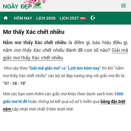
≡
NGÀY ĐẸP
.com
HÔM NAY
LỊCH 2026
LỊCH 2027
Mơ thấy Xác chết nhiều
Nằm mơ thấy Xác chết nhiều
là điềm gì, báo hiệu điều gì,
nằm
mơ thấy Xác chết nhiều
đánh đề con số nào?
Giải mã
giấc mơ thấy Xác chết nhiều
.
Như vậy theo
"
Giải mã giấc mơ
"
và
"
Lịch âm hôm nay
"
thì khi "nằm
mơ thấy Xác chết nhiều" các bộ số đẹp tương ứng với giấc mơ đó là:
"
07 - 38 - 78
"
Mời các bạn xem thêm các giấc mơ khác theo danh sách hơn
1000
giấc mơ lô đề
hoặc
thống kê kết quả xổ số
3 miền qua
bảng đặc biệt
năm
cập nhật mới nhất ở bên dưới nhé.