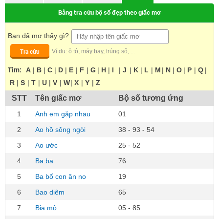
Bảng tra cứu bộ số đẹp theo giấc mơ
Bạn đã mơ thấy gì?
Tra cứu
Ví dụ: ô tô, máy bay, trúng số, ...
Tìm:
A
|
B
|
C
|
D
|
E
|
F
|
G
|
H
|
I
|
J
|
K
|
L
|
M
|
N
|
O
|
P
|
Q
|
R
|
S
|
T
|
U
|
V
|
W
|
X
|
Y
|
Z
STT
Tên giấc mơ
Bộ số tương ứng
1
Anh em gặp nhau
01
2
Ao hồ sông ngòi
38 - 93 - 54
3
Ao ước
25 - 52
4
Ba ba
76
5
Ba bố con ăn no
19
6
Bao diêm
65
7
Bia mộ
05 - 85