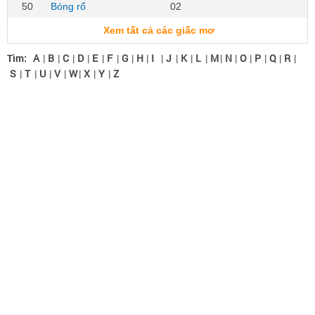
50
Bóng rổ
02
Xem tất cả các giấc mơ
Tìm:
A
|
B
|
C
|
D
|
E
|
F
|
G
|
H
|
I
|
J
|
K
|
L
|
M
|
N
|
O
|
P
|
Q
|
R
|
S
|
T
|
U
|
V
|
W
|
X
|
Y
|
Z