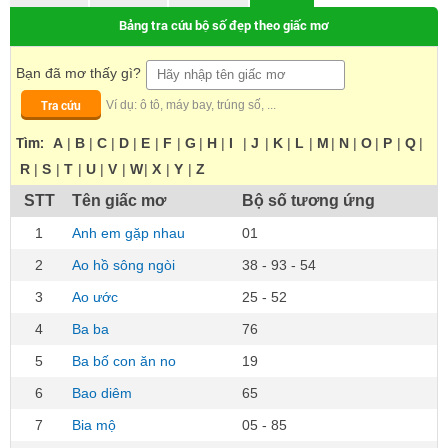
Bảng tra cứu bộ số đẹp theo giấc mơ
Bạn đã mơ thấy gì?
Tra cứu
Ví dụ: ô tô, máy bay, trúng số, ...
Tìm:
A
|
B
|
C
|
D
|
E
|
F
|
G
|
H
|
I
|
J
|
K
|
L
|
M
|
N
|
O
|
P
|
Q
|
R
|
S
|
T
|
U
|
V
|
W
|
X
|
Y
|
Z
STT
Tên giấc mơ
Bộ số tương ứng
1
Anh em gặp nhau
01
2
Ao hồ sông ngòi
38 - 93 - 54
3
Ao ước
25 - 52
4
Ba ba
76
5
Ba bố con ăn no
19
6
Bao diêm
65
7
Bia mộ
05 - 85