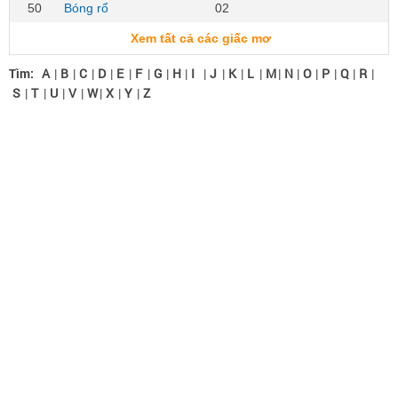
50
Bóng rổ
02
Xem tất cả các giấc mơ
Tìm:
A
|
B
|
C
|
D
|
E
|
F
|
G
|
H
|
I
|
J
|
K
|
L
|
M
|
N
|
O
|
P
|
Q
|
R
|
S
|
T
|
U
|
V
|
W
|
X
|
Y
|
Z