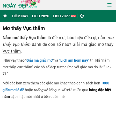
≡
NGÀY ĐẸP
.com
HÔM NAY
LỊCH 2026
LỊCH 2027
Mơ thấy Vực thẳm
Nằm mơ thấy Vực thẳm
là điềm gì, báo hiệu điều gì, nằm
mơ
thấy Vực thẳm
đánh đề con số nào?
Giải mã giấc mơ thấy
Vực thẳm
.
Như vậy theo
"
Giải mã giấc mơ
"
và
"
Lịch âm hôm nay
"
thì khi "nằm
mơ thấy Vực thẳm" các bộ số đẹp tương ứng với giấc mơ đó là: "
17 -
71
"
Mời các bạn xem thêm các giấc mơ khác theo danh sách hơn
1000
giấc mơ lô đề
hoặc
thống kê kết quả xổ số
3 miền qua
bảng đặc biệt
năm
cập nhật mới nhất ở bên dưới nhé.