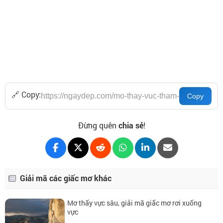
🔗 Copy:
Đừng quên
chia sẻ
!
Giải mã các giấc mơ khác
Mơ thấy vực sâu, giải mã giấc mơ rơi xuống
vực