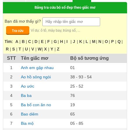
Bảng tra cứu bộ số đẹp theo giấc mơ
Bạn đã mơ thấy gì?
Tra cứu
Ví dụ: ô tô, máy bay, trúng số, ...
Tìm:
A
|
B
|
C
|
D
|
E
|
F
|
G
|
H
|
I
|
J
|
K
|
L
|
M
|
N
|
O
|
P
|
Q
|
R
|
S
|
T
|
U
|
V
|
W
|
X
|
Y
|
Z
STT
Tên giấc mơ
Bộ số tương ứng
1
Anh em gặp nhau
01
2
Ao hồ sông ngòi
38 - 93 - 54
3
Ao ước
25 - 52
4
Ba ba
76
5
Ba bố con ăn no
19
6
Bao diêm
65
7
Bia mộ
05 - 85