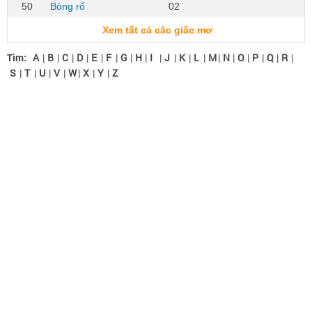
50
Bóng rổ
02
Xem tất cả các giấc mơ
Tìm:
A
|
B
|
C
|
D
|
E
|
F
|
G
|
H
|
I
|
J
|
K
|
L
|
M
|
N
|
O
|
P
|
Q
|
R
|
S
|
T
|
U
|
V
|
W
|
X
|
Y
|
Z