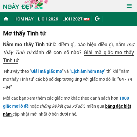
≡
NGÀY ĐẸP
.com
HÔM NAY
LỊCH 2026
LỊCH 2027
Mơ thấy Tình tứ
Nằm mơ thấy Tình tứ
là điềm gì, báo hiệu điều gì, nằm
mơ
thấy Tình tứ
đánh đề con số nào?
Giải mã giấc mơ thấy
Tình tứ
.
Như vậy theo
"
Giải mã giấc mơ
"
và
"
Lịch âm hôm nay
"
thì khi "nằm
mơ thấy Tình tứ" các bộ số đẹp tương ứng với giấc mơ đó là: "
64 - 74
- 84
"
Mời các bạn xem thêm các giấc mơ khác theo danh sách hơn
1000
giấc mơ lô đề
hoặc
thống kê kết quả xổ số
3 miền qua
bảng đặc biệt
năm
cập nhật mới nhất ở bên dưới nhé.