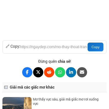
🔗 Copy:
Đừng quên
chia sẻ
!
Giải mã các giấc mơ khác
Mơ thấy vực sâu, giải mã giấc mơ rơi xuống
vực