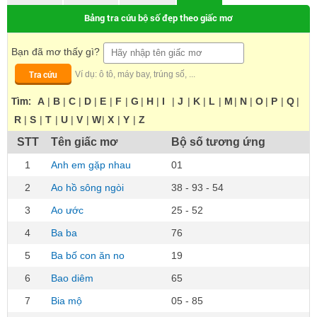
Bảng tra cứu bộ số đẹp theo giấc mơ
Bạn đã mơ thấy gì?
Tra cứu
Ví dụ: ô tô, máy bay, trúng số, ...
Tìm:
A
|
B
|
C
|
D
|
E
|
F
|
G
|
H
|
I
|
J
|
K
|
L
|
M
|
N
|
O
|
P
|
Q
|
R
|
S
|
T
|
U
|
V
|
W
|
X
|
Y
|
Z
STT
Tên giấc mơ
Bộ số tương ứng
1
Anh em gặp nhau
01
2
Ao hồ sông ngòi
38 - 93 - 54
3
Ao ước
25 - 52
4
Ba ba
76
5
Ba bố con ăn no
19
6
Bao diêm
65
7
Bia mộ
05 - 85