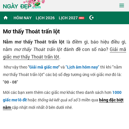
≡
NGÀY ĐẸP
.com
HÔM NAY
LỊCH 2026
LỊCH 2027
Mơ thấy Thoát trấn lột
Nằm mơ thấy Thoát trấn lột
là điềm gì, báo hiệu điều gì,
nằm
mơ thấy Thoát trấn lột
đánh đề con số nào?
Giải mã
giấc mơ thấy Thoát trấn lột
.
Như vậy theo
"
Giải mã giấc mơ
"
và
"
Lịch âm hôm nay
"
thì khi "nằm
mơ thấy Thoát trấn lột" các bộ số đẹp tương ứng với giấc mơ đó là:
"
00 - 08
"
Mời các bạn xem thêm các giấc mơ khác theo danh sách hơn
1000
giấc mơ lô đề
hoặc
thống kê kết quả xổ số
3 miền qua
bảng đặc biệt
năm
cập nhật mới nhất ở bên dưới nhé.