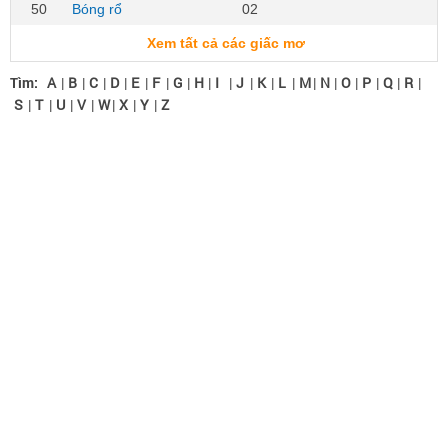
50
Bóng rổ
02
Xem tất cả các giấc mơ
Tìm:
A
|
B
|
C
|
D
|
E
|
F
|
G
|
H
|
I
|
J
|
K
|
L
|
M
|
N
|
O
|
P
|
Q
|
R
|
S
|
T
|
U
|
V
|
W
|
X
|
Y
|
Z