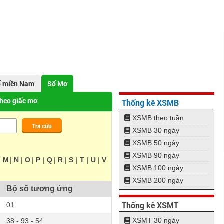
ố miền Nam
Sổ Mơ
theo giấc mơ
Thống kê XSMB
XSMB theo tuần
Tra cứu
XSMB 30 ngày
XSMB 50 ngày
XSMB 90 ngày
|
M
|
N
|
O
|
P
|
Q
|
R
|
S
|
T
|
U
|
V
XSMB 100 ngày
XSMB 200 ngày
Bộ số tương ứng
Thống kê XSMT
01
XSMT 30 ngày
38 - 93 - 54