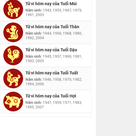
Tử vi hôm nay của Tuổi Mùi
Năm sinh:
1943, 1955, 1967, 1979,
1991, 2003
Tử vi hôm nay của Tuổi Thân
Năm sinh:
1944, 1956, 1968, 1980,
1992, 2004
Tử vi hôm nay của Tuổi Dậu
Năm sinh:
1945, 1957, 1969, 1981,
1993, 2005
Tử vi hôm nay của Tuổi Tuất
Năm sinh:
1946, 1958, 1970, 1982,
1994, 2006
Tử vi hôm nay của Tuổi Hợi
Năm sinh:
1947, 1959, 1971, 1983,
1995, 2007