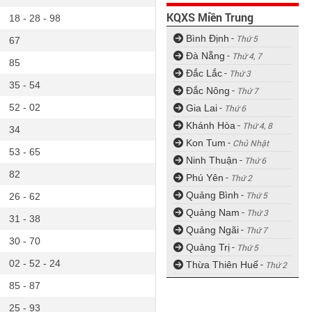
KQXS Miền Trung
18 - 28 - 98
-
Bình Định
Thứ 5
67
-
Đà Nẵng
Thứ 4, 7
85
-
Đắc Lắc
Thứ 3
35 - 54
-
Đắc Nông
Thứ 7
-
52 - 02
Gia Lai
Thứ 6
-
Khánh Hòa
Thứ 4, 8
34
-
Kon Tum
Chủ Nhật
53 - 65
-
Ninh Thuận
Thứ 6
82
-
Phú Yên
Thứ 2
-
Quảng Bình
Thứ 5
26 - 62
-
Quảng Nam
Thứ 3
31 - 38
-
Quảng Ngãi
Thứ 7
30 - 70
-
Quảng Trị
Thứ 5
02 - 52 - 24
-
Thừa Thiên Huế
Thứ 2
85 - 87
25 - 93