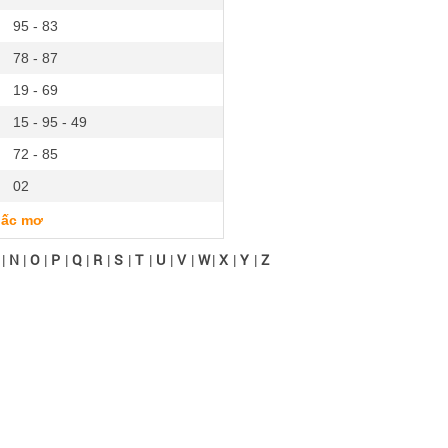
95 - 83
78 - 87
19 - 69
15 - 95 - 49
72 - 85
02
iấc mơ
|
N
|
O
|
P
|
Q
|
R
|
S
|
T
|
U
|
V
|
W
|
X
|
Y
|
Z