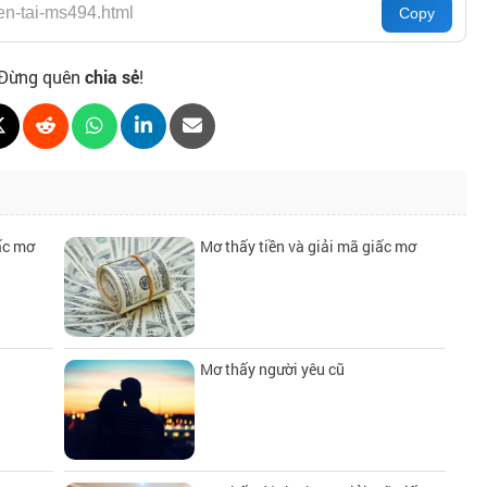
Đừng quên
chia sẻ
!
ấc mơ
Mơ thấy tiền và giải mã giấc mơ
Mơ thấy người yêu cũ