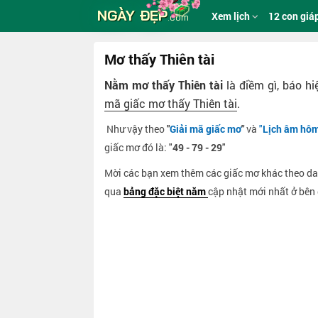
NGÀY ĐẸP
Xem lịch
12 con giá
.com
Mơ thấy Thiên tài
Nằm mơ thấy Thiên tài
là điềm gì, báo hi
mã giấc mơ thấy Thiên tài
.
Như vậy theo
"
Giải mã giấc mơ
"
và
"
Lịch âm hô
giấc mơ đó là: "
49 - 79 - 29
"
Mời các bạn xem thêm các giấc mơ khác theo d
qua
bảng đặc biệt năm
cập nhật mới nhất ở bên 