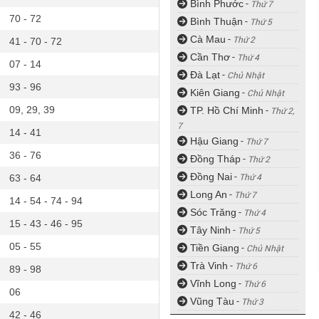
-
Bình Phước
Thứ 7
70 - 72
-
Bình Thuận
Thứ 5
-
Cà Mau
Thứ 2
41 - 70 - 72
-
Cần Thơ
Thứ 4
07 - 14
-
Đà Lạt
Chủ Nhật
93 - 96
-
Kiên Giang
Chủ Nhật
-
09, 29, 39
TP. Hồ Chí Minh
Thứ 2,
7
14 - 41
-
Hậu Giang
Thứ 7
36 - 76
-
Đồng Tháp
Thứ 2
-
Đồng Nai
Thứ 4
63 - 64
-
Long An
Thứ 7
14 - 54 - 74 - 94
-
Sóc Trăng
Thứ 4
15 - 43 - 46 - 95
-
Tây Ninh
Thứ 5
05 - 55
-
Tiền Giang
Chủ Nhật
-
Trà Vinh
Thứ 6
89 - 98
-
Vĩnh Long
Thứ 6
06
-
Vũng Tàu
Thứ 3
42 - 46