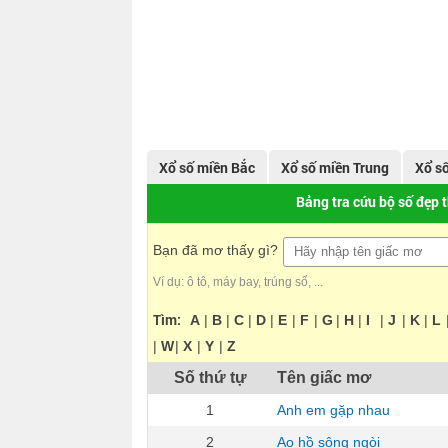
Xổ số miền Bắc
Xổ số miền Trung
Xổ s
Bảng tra cứu bộ số đẹp 
Bạn đã mơ thấy gì?
Ví dụ: ô tô, máy bay, trúng số, ...
Tìm:
A
|
B
|
C
|
D
|
E
|
F
|
G
|
H
|
I
|
J
|
K
|
L
|
W
|
X
|
Y
|
Z
Số thứ tự
Tên giấc mơ
1
Anh em gặp nhau
2
Ao hồ sông ngòi