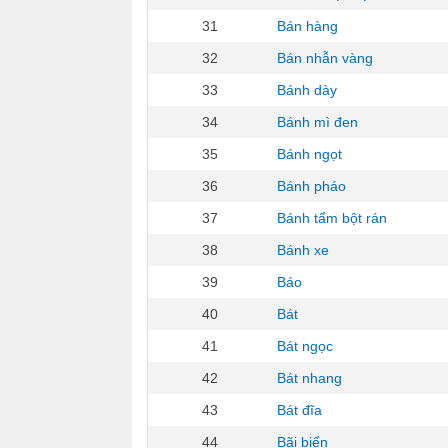
31
Bán hàng
32
Bán nhẫn vàng
33
Bánh dày
34
Bánh mì đen
35
Bánh ngọt
36
Bánh pháo
37
Bánh tẩm bột rán
38
Bánh xe
39
Báo
40
Bát
41
Bát ngọc
42
Bát nhang
43
Bát đĩa
44
Bãi biển