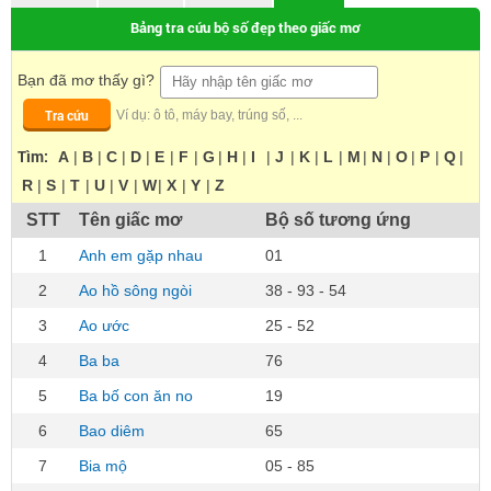
Bảng tra cứu bộ số đẹp theo giấc mơ
Bạn đã mơ thấy gì?
Tra cứu
Ví dụ: ô tô, máy bay, trúng số, ...
Tìm:
A
|
B
|
C
|
D
|
E
|
F
|
G
|
H
|
I
|
J
|
K
|
L
|
M
|
N
|
O
|
P
|
Q
|
R
|
S
|
T
|
U
|
V
|
W
|
X
|
Y
|
Z
STT
Tên giấc mơ
Bộ số tương ứng
1
Anh em gặp nhau
01
2
Ao hồ sông ngòi
38 - 93 - 54
3
Ao ước
25 - 52
4
Ba ba
76
5
Ba bố con ăn no
19
6
Bao diêm
65
7
Bia mộ
05 - 85