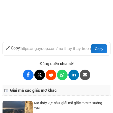
🔗 Copy:
Đừng quên
chia sẻ
!
Giải mã các giấc mơ khác
Mơ thấy vực sâu, giải mã giấc mơ rơi xuống
vực