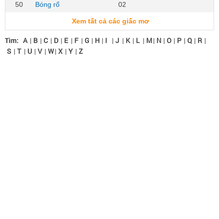
50
Bóng rổ
02
Xem tất cả các giấc mơ
Tìm:
A
|
B
|
C
|
D
|
E
|
F
|
G
|
H
|
I
|
J
|
K
|
L
|
M
|
N
|
O
|
P
|
Q
|
R
|
S
|
T
|
U
|
V
|
W
|
X
|
Y
|
Z