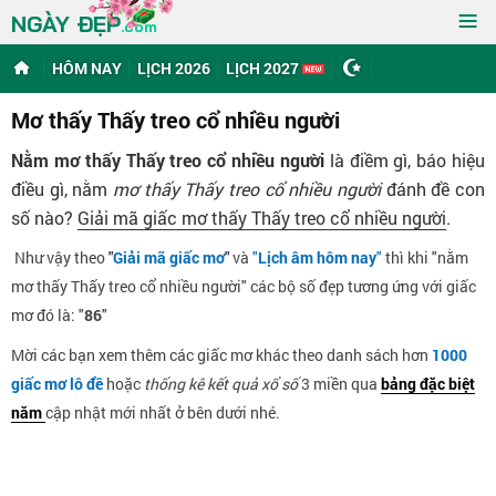
≡
NGÀY ĐẸP
.com
HÔM NAY
LỊCH 2026
LỊCH 2027
Mơ thấy Thấy treo cổ nhiều người
Nằm mơ thấy Thấy treo cổ nhiều người
là điềm gì, báo hiệu
điều gì, nằm
mơ thấy Thấy treo cổ nhiều người
đánh đề con
số nào?
Giải mã giấc mơ thấy Thấy treo cổ nhiều người
.
Như vậy theo
"
Giải mã giấc mơ
"
và
"
Lịch âm hôm nay
"
thì khi "nằm
mơ thấy Thấy treo cổ nhiều người" các bộ số đẹp tương ứng với giấc
mơ đó là: "
86
"
Mời các bạn xem thêm các giấc mơ khác theo danh sách hơn
1000
giấc mơ lô đề
hoặc
thống kê kết quả xổ số
3 miền qua
bảng đặc biệt
năm
cập nhật mới nhất ở bên dưới nhé.