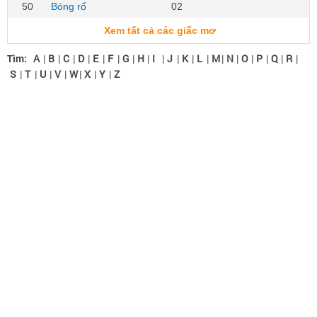
50
Bóng rổ
02
Xem tất cả các giấc mơ
Tìm:
A
|
B
|
C
|
D
|
E
|
F
|
G
|
H
|
I
|
J
|
K
|
L
|
M
|
N
|
O
|
P
|
Q
|
R
|
S
|
T
|
U
|
V
|
W
|
X
|
Y
|
Z