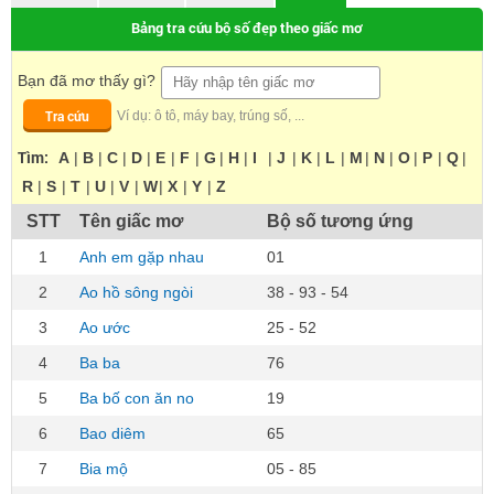
Bảng tra cứu bộ số đẹp theo giấc mơ
Bạn đã mơ thấy gì?
Tra cứu
Ví dụ: ô tô, máy bay, trúng số, ...
Tìm:
A
|
B
|
C
|
D
|
E
|
F
|
G
|
H
|
I
|
J
|
K
|
L
|
M
|
N
|
O
|
P
|
Q
|
R
|
S
|
T
|
U
|
V
|
W
|
X
|
Y
|
Z
STT
Tên giấc mơ
Bộ số tương ứng
1
Anh em gặp nhau
01
2
Ao hồ sông ngòi
38 - 93 - 54
3
Ao ước
25 - 52
4
Ba ba
76
5
Ba bố con ăn no
19
6
Bao diêm
65
7
Bia mộ
05 - 85