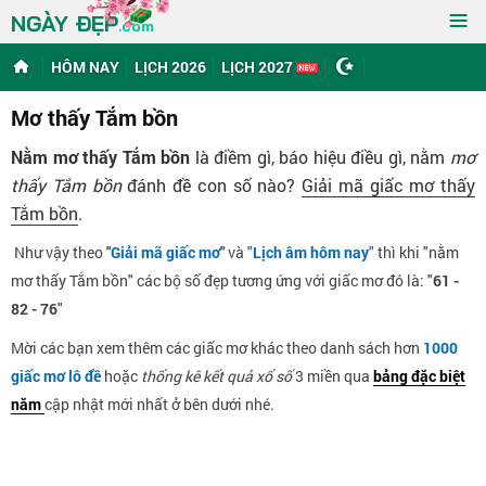
≡
NGÀY ĐẸP
.com
HÔM NAY
LỊCH 2026
LỊCH 2027
Mơ thấy Tắm bồn
Nằm mơ thấy Tắm bồn
là điềm gì, báo hiệu điều gì, nằm
mơ
thấy Tắm bồn
đánh đề con số nào?
Giải mã giấc mơ thấy
Tắm bồn
.
Như vậy theo
"
Giải mã giấc mơ
"
và
"
Lịch âm hôm nay
"
thì khi "nằm
mơ thấy Tắm bồn" các bộ số đẹp tương ứng với giấc mơ đó là: "
61 -
82 - 76
"
Mời các bạn xem thêm các giấc mơ khác theo danh sách hơn
1000
giấc mơ lô đề
hoặc
thống kê kết quả xổ số
3 miền qua
bảng đặc biệt
năm
cập nhật mới nhất ở bên dưới nhé.