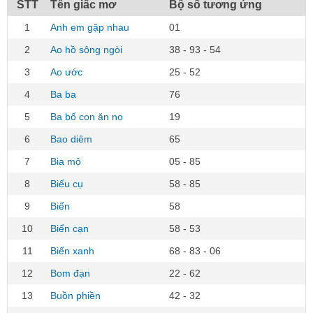
STT
Tên giấc mơ
Bộ số tương ứng
1
Anh em gặp nhau
01
2
Ao hồ sông ngòi
38 - 93 - 54
3
Ao ước
25 - 52
4
Ba ba
76
5
Ba bố con ăn no
19
6
Bao diêm
65
7
Bia mộ
05 - 85
8
Biếu cụ
58 - 85
9
Biển
58
10
Biển cạn
58 - 53
11
Biển xanh
68 - 83 - 06
12
Bom đạn
22 - 62
13
Buồn phiền
42 - 32