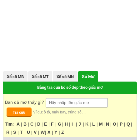
Sổ Mơ
Xổ số MB
Xổ số MT
Xổ số MN
Bảng tra cứu bộ số đẹp theo giấc mơ
Bạn đã mơ thấy gì?
Tra cứu
Ví dụ: ô tô, máy bay, trúng số, ...
Tìm:
A
|
B
|
C
|
D
|
E
|
F
|
G
|
H
|
I
|
J
|
K
|
L
|
M
|
N
|
O
|
P
|
Q
|
R
|
S
|
T
|
U
|
V
|
W
|
X
|
Y
|
Z