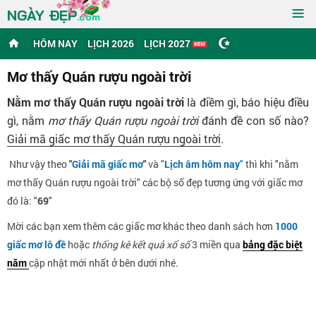
≡
NGÀY ĐẸP
.com
HÔM NAY
LỊCH 2026
LỊCH 2027
Mơ thấy Quán rượu ngoài trời
Nằm mơ thấy Quán rượu ngoài trời
là điềm gì, báo hiệu điều
gì, nằm
mơ thấy Quán rượu ngoài trời
đánh đề con số nào?
Giải mã giấc mơ thấy Quán rượu ngoài trời
.
Như vậy theo
"
Giải mã giấc mơ
"
và
"
Lịch âm hôm nay
"
thì khi "nằm
mơ thấy Quán rượu ngoài trời" các bộ số đẹp tương ứng với giấc mơ
đó là: "
69
"
Mời các bạn xem thêm các giấc mơ khác theo danh sách hơn
1000
giấc mơ lô đề
hoặc
thống kê kết quả xổ số
3 miền qua
bảng đặc biệt
năm
cập nhật mới nhất ở bên dưới nhé.