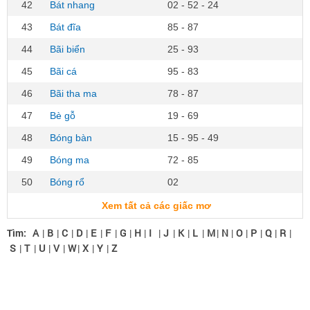
42
Bát nhang
02 - 52 - 24
43
Bát đĩa
85 - 87
44
Bãi biển
25 - 93
45
Bãi cá
95 - 83
46
Bãi tha ma
78 - 87
47
Bè gỗ
19 - 69
48
Bóng bàn
15 - 95 - 49
49
Bóng ma
72 - 85
50
Bóng rổ
02
Xem tất cả các giấc mơ
Tìm:
A
|
B
|
C
|
D
|
E
|
F
|
G
|
H
|
I
|
J
|
K
|
L
|
M
|
N
|
O
|
P
|
Q
|
R
|
S
|
T
|
U
|
V
|
W
|
X
|
Y
|
Z