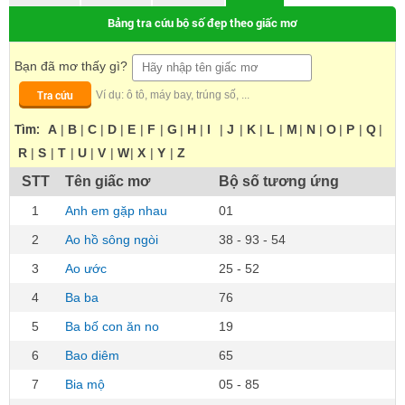
Bảng tra cứu bộ số đẹp theo giấc mơ
Bạn đã mơ thấy gì?
Tra cứu
Ví dụ: ô tô, máy bay, trúng số, ...
Tìm:
A
|
B
|
C
|
D
|
E
|
F
|
G
|
H
|
I
|
J
|
K
|
L
|
M
|
N
|
O
|
P
|
Q
|
R
|
S
|
T
|
U
|
V
|
W
|
X
|
Y
|
Z
STT
Tên giấc mơ
Bộ số tương ứng
1
Anh em gặp nhau
01
2
Ao hồ sông ngòi
38 - 93 - 54
3
Ao ước
25 - 52
4
Ba ba
76
5
Ba bố con ăn no
19
6
Bao diêm
65
7
Bia mộ
05 - 85