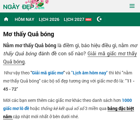
≡
NGÀY ĐẸP
.com
HÔM NAY
LỊCH 2026
LỊCH 2027
Mơ thấy Quả bóng
Nằm mơ thấy Quả bóng
là điềm gì, báo hiệu điều gì, nằm
mơ
thấy Quả bóng
đánh đề con số nào?
Giải mã giấc mơ thấy
Quả bóng
.
Như vậy theo
"
Giải mã giấc mơ
"
và
"
Lịch âm hôm nay
"
thì khi "nằm
mơ thấy Quả bóng" các bộ số đẹp tương ứng với giấc mơ đó là: "
11 -
45 - 72
"
Mời các bạn xem thêm các giấc mơ khác theo danh sách hơn
1000
giấc mơ lô đề
hoặc
thống kê kết quả xổ số
3 miền qua
bảng đặc biệt
năm
cập nhật mới nhất ở bên dưới nhé.