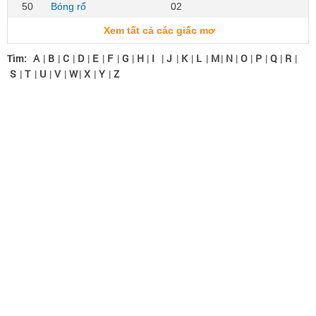
50
Bóng rổ
02
Xem tất cả các giấc mơ
Tìm:
A
|
B
|
C
|
D
|
E
|
F
|
G
|
H
|
I
|
J
|
K
|
L
|
M
|
N
|
O
|
P
|
Q
|
R
|
S
|
T
|
U
|
V
|
W
|
X
|
Y
|
Z