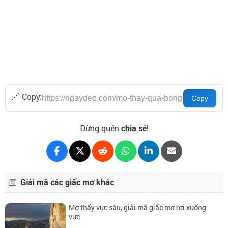
🔗 Copy:
Đừng quên
chia sẻ
!
Giải mã các giấc mơ khác
Mơ thấy vực sâu, giải mã giấc mơ rơi xuống
vực