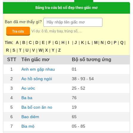
Bảng tra cứu bộ số đẹp theo giấc mơ
Bạn đã mơ thấy gì?
Tra cứu
Ví dụ: ô tô, máy bay, trúng số, ...
Tìm:
A
|
B
|
C
|
D
|
E
|
F
|
G
|
H
|
I
|
J
|
K
|
L
|
M
|
N
|
O
|
P
|
Q
|
R
|
S
|
T
|
U
|
V
|
W
|
X
|
Y
|
Z
STT
Tên giấc mơ
Bộ số tương ứng
1
Anh em gặp nhau
01
2
Ao hồ sông ngòi
38 - 93 - 54
3
Ao ước
25 - 52
4
Ba ba
76
5
Ba bố con ăn no
19
6
Bao diêm
65
7
Bia mộ
05 - 85