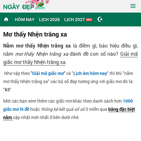
≡
NGÀY ĐẸP
.com
HÔM NAY
LỊCH 2026
LỊCH 2027
Mơ thấy Nhện trăng xa
Nằm mơ thấy Nhện trăng xa
là điềm gì, báo hiệu điều gì,
nằm
mơ thấy Nhện trăng xa
đánh đề con số nào?
Giải mã
giấc mơ thấy Nhện trăng xa
.
Như vậy theo
"
Giải mã giấc mơ
"
và
"
Lịch âm hôm nay
"
thì khi "nằm
mơ thấy Nhện trăng xa" các bộ số đẹp tương ứng với giấc mơ đó là:
"
63
"
Mời các bạn xem thêm các giấc mơ khác theo danh sách hơn
1000
giấc mơ lô đề
hoặc
thống kê kết quả xổ số
3 miền qua
bảng đặc biệt
năm
cập nhật mới nhất ở bên dưới nhé.