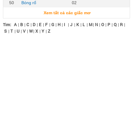
50
Bóng rổ
02
Xem tất cả các giấc mơ
Tìm:
A
|
B
|
C
|
D
|
E
|
F
|
G
|
H
|
I
|
J
|
K
|
L
|
M
|
N
|
O
|
P
|
Q
|
R
|
S
|
T
|
U
|
V
|
W
|
X
|
Y
|
Z