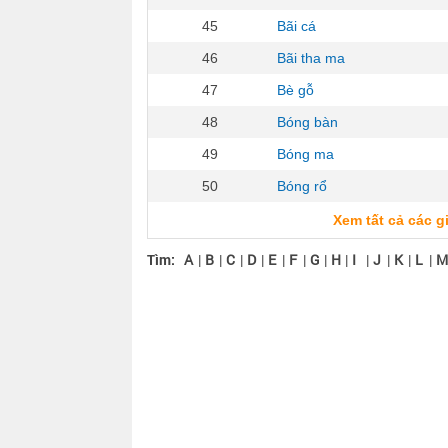
45
Bãi cá
46
Bãi tha ma
47
Bè gỗ
48
Bóng bàn
49
Bóng ma
50
Bóng rổ
Xem tất cả các g
Tìm:
A
|
B
|
C
|
D
|
E
|
F
|
G
|
H
|
I
|
J
|
K
|
L
|
M