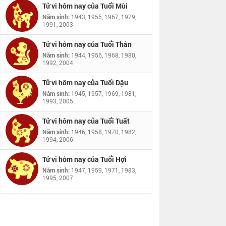
Tử vi hôm nay của Tuổi Mùi
Năm sinh:
1943, 1955, 1967, 1979,
1991, 2003
Tử vi hôm nay của Tuổi Thân
Năm sinh:
1944, 1956, 1968, 1980,
1992, 2004
Tử vi hôm nay của Tuổi Dậu
Năm sinh:
1945, 1957, 1969, 1981,
1993, 2005
Tử vi hôm nay của Tuổi Tuất
Năm sinh:
1946, 1958, 1970, 1982,
1994, 2006
Tử vi hôm nay của Tuổi Hợi
Năm sinh:
1947, 1959, 1971, 1983,
1995, 2007