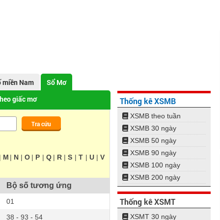
ố miền Nam
Sổ Mơ
theo giấc mơ
Thống kê XSMB
XSMB theo tuần
Tra cứu
XSMB 30 ngày
XSMB 50 ngày
XSMB 90 ngày
|
M
|
N
|
O
|
P
|
Q
|
R
|
S
|
T
|
U
|
V
XSMB 100 ngày
XSMB 200 ngày
Bộ số tương ứng
Thống kê XSMT
01
XSMT 30 ngày
38 - 93 - 54