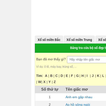
Xổ số miền Bắc
Xổ số miền Trung
Xổ s
Bảng tra cứu bộ số đẹp 
Bạn đã mơ thấy gì?
Ví dụ: ô tô, máy bay, trúng số, ...
Tìm:
A
|
B
|
C
|
D
|
E
|
F
|
G
|
H
|
I
|
J
|
K
|
L
|
W
|
X
|
Y
|
Z
Số thứ tự
Tên giấc mơ
1
Anh em gặp nhau
2
Ao hồ sông ngòi