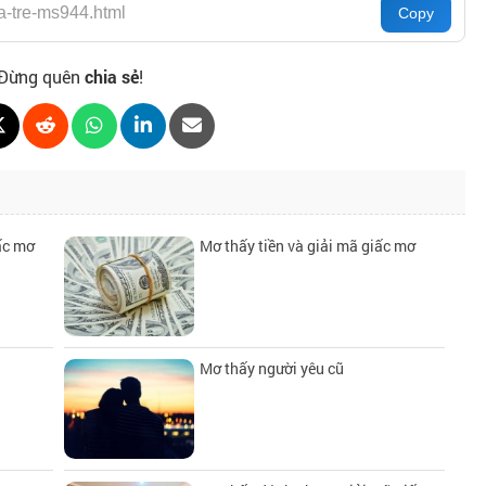
Đừng quên
chia sẻ
!
ấc mơ
Mơ thấy tiền và giải mã giấc mơ
Mơ thấy người yêu cũ