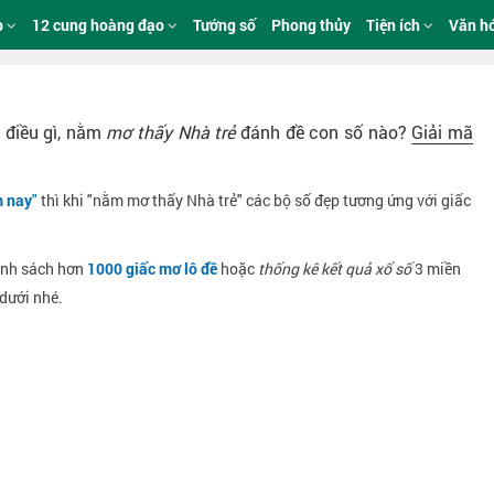
p
12 cung hoàng đạo
Tướng số
Phong thủy
Tiện ích
Văn h
u điều gì, nằm
mơ thấy Nhà trẻ
đánh đề con số nào?
Giải mã
m nay
"
thì khi "nằm mơ thấy Nhà trẻ" các bộ số đẹp tương ứng với giấc
anh sách hơn
1000 giấc mơ lô đề
hoặc
thống kê kết quả xổ số
3 miền
dưới nhé.