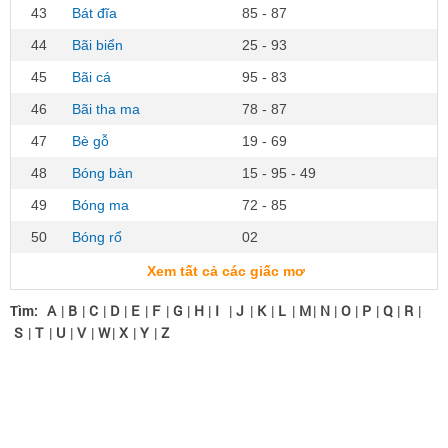
43
Bát đĩa
85 - 87
44
Bãi biển
25 - 93
45
Bãi cá
95 - 83
46
Bãi tha ma
78 - 87
47
Bè gỗ
19 - 69
48
Bóng bàn
15 - 95 - 49
49
Bóng ma
72 - 85
50
Bóng rổ
02
Xem tất cả các giấc mơ
Tìm:
A
|
B
|
C
|
D
|
E
|
F
|
G
|
H
|
I
|
J
|
K
|
L
|
M
|
N
|
O
|
P
|
Q
|
R
|
S
|
T
|
U
|
V
|
W
|
X
|
Y
|
Z