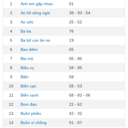
1
Anh em gặp nhau
01
2
Ao hồ sông ngòi
38 - 93 - 54
3
Ao ước
25 - 52
4
Ba ba
76
5
Ba bố con ăn no
19
6
Bao diêm
65
7
Bia mộ
05 - 85
8
Biếu cụ
58 - 85
9
Biển
58
10
Biển cạn
58 - 53
11
Biển xanh
68 - 83 - 06
12
Bom đạn
22 - 62
13
Buồn phiền
42 - 32
14
Buồn vì chồng
01 - 07