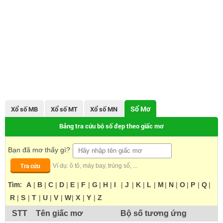
Sổ Mơ
Xổ số MB
Xổ số MT
Xổ số MN
Bảng tra cứu bộ số đẹp theo giấc mơ
Bạn đã mơ thấy gì?
Tra cứu
Ví dụ: ô tô, máy bay, trúng số, ...
Tìm:
A
|
B
|
C
|
D
|
E
|
F
|
G
|
H
|
I
|
J
|
K
|
L
|
M
|
N
|
O
|
P
|
Q
|
R
|
S
|
T
|
U
|
V
|
W
|
X
|
Y
|
Z
STT
Tên giấc mơ
Bộ số tương ứng