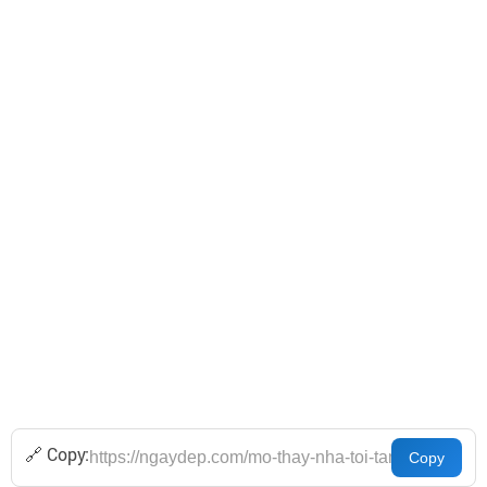
🔗 Copy: