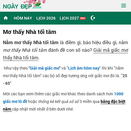
≡
NGÀY ĐẸP
.com
HÔM NAY
LỊCH 2026
LỊCH 2027
Mơ thấy Nhà tối tăm
Nằm mơ thấy Nhà tối tăm
là điềm gì, báo hiệu điều gì, nằm
mơ thấy Nhà tối tăm
đánh đề con số nào?
Giải mã giấc mơ
thấy Nhà tối tăm
.
Như vậy theo
"
Giải mã giấc mơ
"
và
"
Lịch âm hôm nay
"
thì khi "nằm
mơ thấy Nhà tối tăm" các bộ số đẹp tương ứng với giấc mơ đó là: "
25
- 65
"
Mời các bạn xem thêm các giấc mơ khác theo danh sách hơn
1000
giấc mơ lô đề
hoặc
thống kê kết quả xổ số
3 miền qua
bảng đặc biệt
năm
cập nhật mới nhất ở bên dưới nhé.