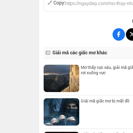
🔗 Copy:
Giải mã các giấc mơ khác
Mơ thấy vực sâu, giải mã gi
rơi xuống vực
Giải mã giấc mơ bị mất đồ