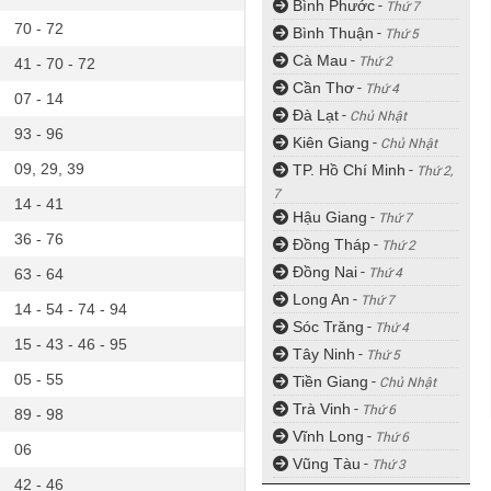
-
Bình Phước
Thứ 7
70 - 72
-
Bình Thuận
Thứ 5
-
Cà Mau
Thứ 2
41 - 70 - 72
-
Cần Thơ
Thứ 4
07 - 14
-
Đà Lạt
Chủ Nhật
93 - 96
-
Kiên Giang
Chủ Nhật
-
09, 29, 39
TP. Hồ Chí Minh
Thứ 2,
7
14 - 41
-
Hậu Giang
Thứ 7
36 - 76
-
Đồng Tháp
Thứ 2
-
Đồng Nai
Thứ 4
63 - 64
-
Long An
Thứ 7
14 - 54 - 74 - 94
-
Sóc Trăng
Thứ 4
15 - 43 - 46 - 95
-
Tây Ninh
Thứ 5
05 - 55
-
Tiền Giang
Chủ Nhật
-
Trà Vinh
Thứ 6
89 - 98
-
Vĩnh Long
Thứ 6
06
-
Vũng Tàu
Thứ 3
42 - 46