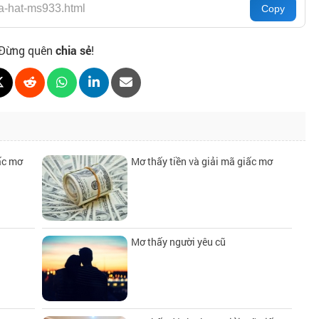
Đừng quên
chia sẻ
!
ấc mơ
Mơ thấy tiền và giải mã giấc mơ
Mơ thấy người yêu cũ