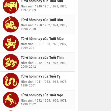
Tử vi hôm nay của Tuổi Sửu
Năm sinh:
1949, 1961, 1973, 1985,
1997, 2009
Tử vi hôm nay của Tuổi Dần
Năm sinh:
1950, 1962, 1974, 1986,
1998, 2010
Tử vi hôm nay của Tuổi Mão
Năm sinh:
1951, 1963, 1975, 1987,
1999, 2011
Tử vi hôm nay của Tuổi Thìn
Năm sinh:
1952, 1964, 1976, 1988,
2000, 2012
Tử vi hôm nay của Tuổi Tỵ
Năm sinh:
1941, 1953, 1965, 1977,
1989, 2001
Tử vi hôm nay của Tuổi Ngọ
Năm sinh:
1942, 1954, 1966, 1978,
1990, 2002