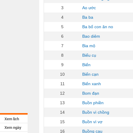
3
Ao ước
4
Ba ba
5
Ba bố con ăn no
6
Bao diêm
7
Bia mộ
8
Biếu cụ
9
Biển
10
Biển cạn
11
Biển xanh
12
Bom đạn
13
Buồn phiền
14
Buồn vì chồng
Xem lịch
15
Buồn vì vợ
Xem ngày
16
Buồng cau