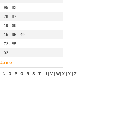
95 - 83
78 - 87
19 - 69
15 - 95 - 49
72 - 85
02
iấc mơ
|
N
|
O
|
P
|
Q
|
R
|
S
|
T
|
U
|
V
|
W
|
X
|
Y
|
Z