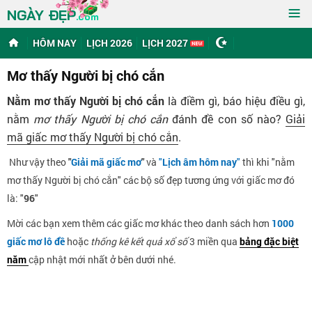
≡
NGÀY ĐẸP
.com
HÔM NAY
LỊCH 2026
LỊCH 2027
Mơ thấy Người bị chó cắn
Nằm mơ thấy Người bị chó cắn
là điềm gì, báo hiệu điều gì,
nằm
mơ thấy Người bị chó cắn
đánh đề con số nào?
Giải
mã giấc mơ thấy Người bị chó cắn
.
Như vậy theo
"
Giải mã giấc mơ
"
và
"
Lịch âm hôm nay
"
thì khi "nằm
mơ thấy Người bị chó cắn" các bộ số đẹp tương ứng với giấc mơ đó
là: "
96
"
Mời các bạn xem thêm các giấc mơ khác theo danh sách hơn
1000
giấc mơ lô đề
hoặc
thống kê kết quả xổ số
3 miền qua
bảng đặc biệt
năm
cập nhật mới nhất ở bên dưới nhé.