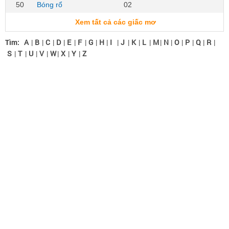
50
Bóng rổ
02
Xem tất cả các giấc mơ
Tìm:
A
|
B
|
C
|
D
|
E
|
F
|
G
|
H
|
I
|
J
|
K
|
L
|
M
|
N
|
O
|
P
|
Q
|
R
|
S
|
T
|
U
|
V
|
W
|
X
|
Y
|
Z