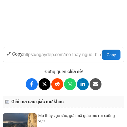
🔗 Copy:
Đừng quên
chia sẻ
!
Giải mã các giấc mơ khác
Mơ thấy vực sâu, giải mã giấc mơ rơi xuống
vực