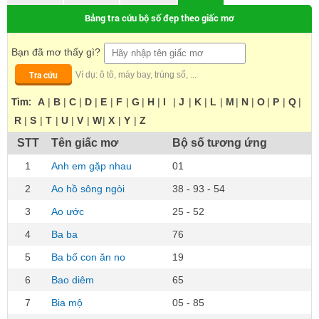
Bảng tra cứu bộ số đẹp theo giấc mơ
Bạn đã mơ thấy gì?
Tra cứu
Ví dụ: ô tô, máy bay, trúng số, ...
Tìm:
A
|
B
|
C
|
D
|
E
|
F
|
G
|
H
|
I
|
J
|
K
|
L
|
M
|
N
|
O
|
P
|
Q
|
R
|
S
|
T
|
U
|
V
|
W
|
X
|
Y
|
Z
STT
Tên giấc mơ
Bộ số tương ứng
1
Anh em gặp nhau
01
2
Ao hồ sông ngòi
38 - 93 - 54
3
Ao ước
25 - 52
4
Ba ba
76
5
Ba bố con ăn no
19
6
Bao diêm
65
7
Bia mộ
05 - 85