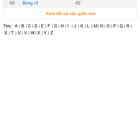
50
Bóng rổ
02
Xem tất cả các giấc mơ
Tìm:
A
|
B
|
C
|
D
|
E
|
F
|
G
|
H
|
I
|
J
|
K
|
L
|
M
|
N
|
O
|
P
|
Q
|
R
|
S
|
T
|
U
|
V
|
W
|
X
|
Y
|
Z