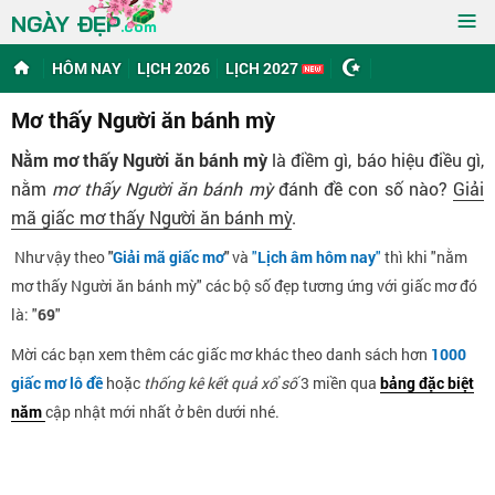
≡
NGÀY ĐẸP
.com
HÔM NAY
LỊCH 2026
LỊCH 2027
Mơ thấy Người ăn bánh mỳ
Nằm mơ thấy Người ăn bánh mỳ
là điềm gì, báo hiệu điều gì,
nằm
mơ thấy Người ăn bánh mỳ
đánh đề con số nào?
Giải
mã giấc mơ thấy Người ăn bánh mỳ
.
Như vậy theo
"
Giải mã giấc mơ
"
và
"
Lịch âm hôm nay
"
thì khi "nằm
mơ thấy Người ăn bánh mỳ" các bộ số đẹp tương ứng với giấc mơ đó
là: "
69
"
Mời các bạn xem thêm các giấc mơ khác theo danh sách hơn
1000
giấc mơ lô đề
hoặc
thống kê kết quả xổ số
3 miền qua
bảng đặc biệt
năm
cập nhật mới nhất ở bên dưới nhé.