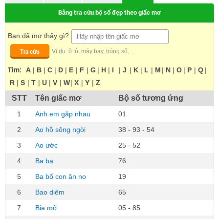
Bảng tra cứu bộ số đẹp theo giấc mơ
Bạn đã mơ thấy gì?
Tra cứu
Ví dụ: ô tô, máy bay, trúng số, ...
Tìm:
A
|
B
|
C
|
D
|
E
|
F
|
G
|
H
|
I
|
J
|
K
|
L
|
M
|
N
|
O
|
P
|
Q
|
R
|
S
|
T
|
U
|
V
|
W
|
X
|
Y
|
Z
STT
Tên giấc mơ
Bộ số tương ứng
1
Anh em gặp nhau
01
2
Ao hồ sông ngòi
38 - 93 - 54
3
Ao ước
25 - 52
4
Ba ba
76
5
Ba bố con ăn no
19
6
Bao diêm
65
7
Bia mộ
05 - 85