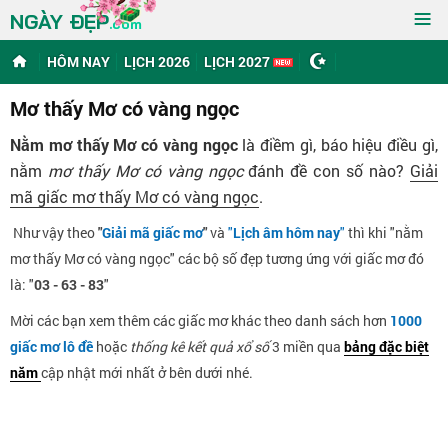
≡
NGÀY ĐẸP
.com
HÔM NAY
LỊCH 2026
LỊCH 2027
Mơ thấy Mơ có vàng ngọc
Nằm mơ thấy Mơ có vàng ngọc
là điềm gì, báo hiệu điều gì,
nằm
mơ thấy Mơ có vàng ngọc
đánh đề con số nào?
Giải
mã giấc mơ thấy Mơ có vàng ngọc
.
Như vậy theo
"
Giải mã giấc mơ
"
và
"
Lịch âm hôm nay
"
thì khi "nằm
mơ thấy Mơ có vàng ngọc" các bộ số đẹp tương ứng với giấc mơ đó
là: "
03 - 63 - 83
"
Mời các bạn xem thêm các giấc mơ khác theo danh sách hơn
1000
giấc mơ lô đề
hoặc
thống kê kết quả xổ số
3 miền qua
bảng đặc biệt
năm
cập nhật mới nhất ở bên dưới nhé.