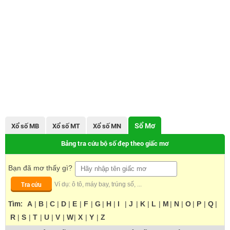
Sổ Mơ
Xổ số MB
Xổ số MT
Xổ số MN
Bảng tra cứu bộ số đẹp theo giấc mơ
Bạn đã mơ thấy gì?
Tra cứu
Ví dụ: ô tô, máy bay, trúng số, ...
Tìm:
A
|
B
|
C
|
D
|
E
|
F
|
G
|
H
|
I
|
J
|
K
|
L
|
M
|
N
|
O
|
P
|
Q
|
R
|
S
|
T
|
U
|
V
|
W
|
X
|
Y
|
Z