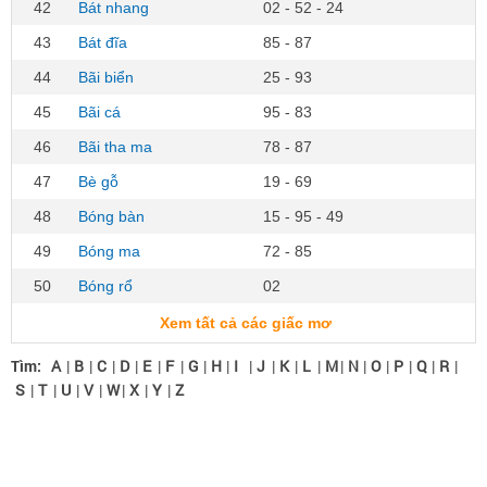
42
Bát nhang
02 - 52 - 24
43
Bát đĩa
85 - 87
44
Bãi biển
25 - 93
45
Bãi cá
95 - 83
46
Bãi tha ma
78 - 87
47
Bè gỗ
19 - 69
48
Bóng bàn
15 - 95 - 49
49
Bóng ma
72 - 85
50
Bóng rổ
02
Xem tất cả các giấc mơ
Tìm:
A
|
B
|
C
|
D
|
E
|
F
|
G
|
H
|
I
|
J
|
K
|
L
|
M
|
N
|
O
|
P
|
Q
|
R
|
S
|
T
|
U
|
V
|
W
|
X
|
Y
|
Z