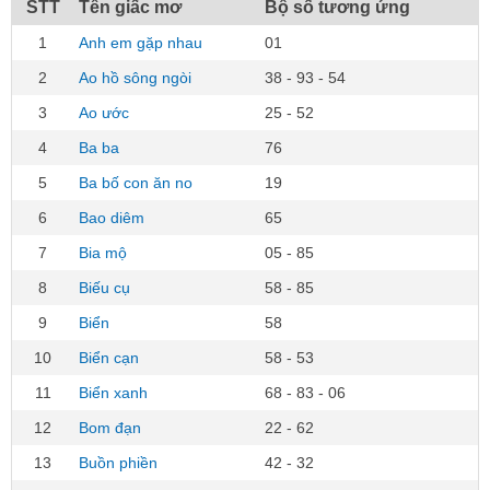
STT
Tên giấc mơ
Bộ số tương ứng
1
Anh em gặp nhau
01
2
Ao hồ sông ngòi
38 - 93 - 54
3
Ao ước
25 - 52
4
Ba ba
76
5
Ba bố con ăn no
19
6
Bao diêm
65
7
Bia mộ
05 - 85
8
Biếu cụ
58 - 85
9
Biển
58
10
Biển cạn
58 - 53
11
Biển xanh
68 - 83 - 06
12
Bom đạn
22 - 62
13
Buồn phiền
42 - 32