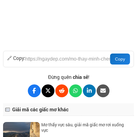
🔗 Copy:
Đừng quên
chia sẻ
!
Giải mã các giấc mơ khác
Mơ thấy vực sâu, giải mã giấc mơ rơi xuống
vực