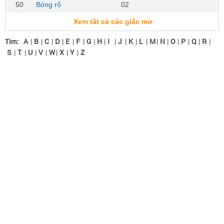
50
Bóng rổ
02
Xem tất cả các giấc mơ
Tìm:
A
|
B
|
C
|
D
|
E
|
F
|
G
|
H
|
I
|
J
|
K
|
L
|
M
|
N
|
O
|
P
|
Q
|
R
|
S
|
T
|
U
|
V
|
W
|
X
|
Y
|
Z