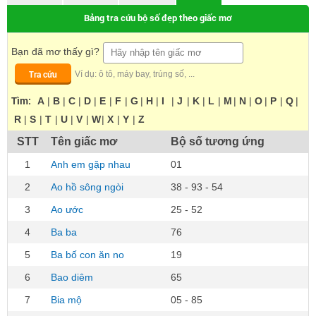
Bảng tra cứu bộ số đẹp theo giấc mơ
Bạn đã mơ thấy gì?
Tra cứu
Ví dụ: ô tô, máy bay, trúng số, ...
Tìm:
A
|
B
|
C
|
D
|
E
|
F
|
G
|
H
|
I
|
J
|
K
|
L
|
M
|
N
|
O
|
P
|
Q
|
R
|
S
|
T
|
U
|
V
|
W
|
X
|
Y
|
Z
STT
Tên giấc mơ
Bộ số tương ứng
1
Anh em gặp nhau
01
2
Ao hồ sông ngòi
38 - 93 - 54
3
Ao ước
25 - 52
4
Ba ba
76
5
Ba bố con ăn no
19
6
Bao diêm
65
7
Bia mộ
05 - 85