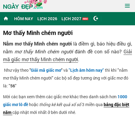
≡
NGÀY ĐẸP
.com
HÔM NAY
LỊCH 2026
LỊCH 2027
Mơ thấy Mình chém người
Nằm mơ thấy Mình chém người
là điềm gì, báo hiệu điều gì,
nằm
mơ thấy Mình chém người
đánh đề con số nào?
Giải
mã giấc mơ thấy Mình chém người
.
Như vậy theo
"
Giải mã giấc mơ
"
và
"
Lịch âm hôm nay
"
thì khi "nằm
mơ thấy Mình chém người" các bộ số đẹp tương ứng với giấc mơ đó
là: "
56
"
Mời các bạn xem thêm các giấc mơ khác theo danh sách hơn
1000
giấc mơ lô đề
hoặc
thống kê kết quả xổ số
3 miền qua
bảng đặc biệt
năm
cập nhật mới nhất ở bên dưới nhé.