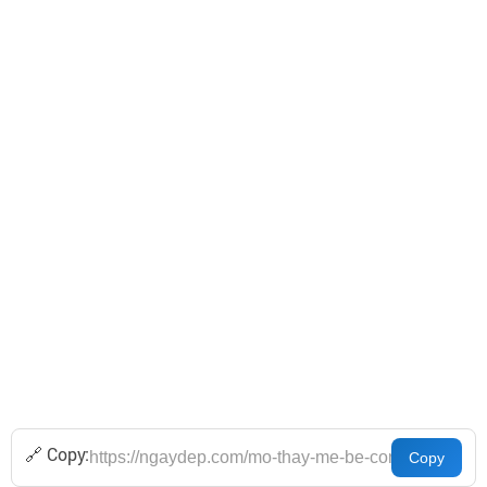
🔗 Copy: