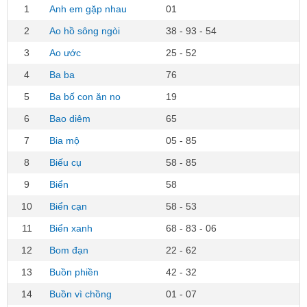
1
Anh em gặp nhau
01
2
Ao hồ sông ngòi
38 - 93 - 54
3
Ao ước
25 - 52
4
Ba ba
76
5
Ba bố con ăn no
19
6
Bao diêm
65
7
Bia mộ
05 - 85
8
Biếu cụ
58 - 85
9
Biển
58
10
Biển cạn
58 - 53
11
Biển xanh
68 - 83 - 06
12
Bom đạn
22 - 62
13
Buồn phiền
42 - 32
14
Buồn vì chồng
01 - 07