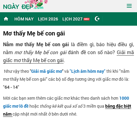
≡
NGÀY ĐẸP
.com
HÔM NAY
LỊCH 2026
LỊCH 2027
Mơ thấy Mẹ bế con gái
Nằm mơ thấy Mẹ bế con gái
là điềm gì, báo hiệu điều gì,
nằm
mơ thấy Mẹ bế con gái
đánh đề con số nào?
Giải mã
giấc mơ thấy Mẹ bế con gái
.
Như vậy theo
"
Giải mã giấc mơ
"
và
"
Lịch âm hôm nay
"
thì khi "nằm
mơ thấy Mẹ bế con gái" các bộ số đẹp tương ứng với giấc mơ đó là:
"
64 - 14
"
Mời các bạn xem thêm các giấc mơ khác theo danh sách hơn
1000
giấc mơ lô đề
hoặc
thống kê kết quả xổ số
3 miền qua
bảng đặc biệt
năm
cập nhật mới nhất ở bên dưới nhé.