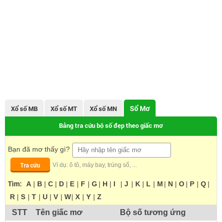
Sổ Mơ
Xổ số MB
Xổ số MT
Xổ số MN
Bảng tra cứu bộ số đẹp theo giấc mơ
Bạn đã mơ thấy gì?
Tra cứu
Ví dụ: ô tô, máy bay, trúng số, ...
Tìm:
A
|
B
|
C
|
D
|
E
|
F
|
G
|
H
|
I
|
J
|
K
|
L
|
M
|
N
|
O
|
P
|
Q
|
R
|
S
|
T
|
U
|
V
|
W
|
X
|
Y
|
Z
STT
Tên giấc mơ
Bộ số tương ứng