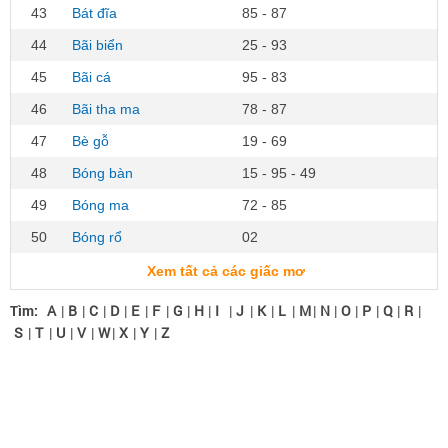
43
Bát đĩa
85 - 87
44
Bãi biển
25 - 93
45
Bãi cá
95 - 83
46
Bãi tha ma
78 - 87
47
Bè gỗ
19 - 69
48
Bóng bàn
15 - 95 - 49
49
Bóng ma
72 - 85
50
Bóng rổ
02
Xem tất cả các giấc mơ
Tìm:
A
|
B
|
C
|
D
|
E
|
F
|
G
|
H
|
I
|
J
|
K
|
L
|
M
|
N
|
O
|
P
|
Q
|
R
|
S
|
T
|
U
|
V
|
W
|
X
|
Y
|
Z