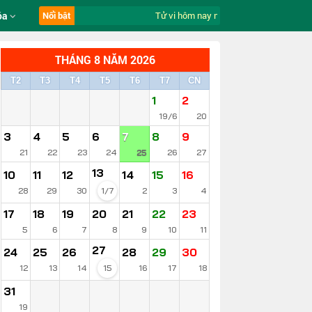
óa
Nổi bật
Tử vi hôm nay ngày 7/8/2026 của 12 con 
THÁNG 8 NĂM 2026
T2
T3
T4
T5
T6
T7
CN
1
2
19/6
20
3
4
5
6
7
8
9
21
22
23
24
25
26
27
13
10
11
12
14
15
16
28
29
30
1/7
2
3
4
17
18
19
20
21
22
23
5
6
7
8
9
10
11
27
24
25
26
28
29
30
12
13
14
15
16
17
18
31
19