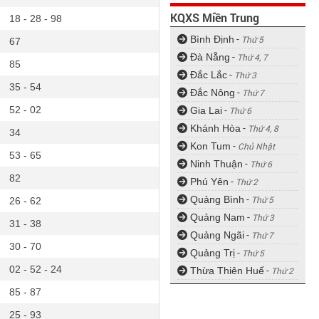
KQXS Miền Trung
18 - 28 - 98
-
Bình Định
Thứ 5
67
-
Đà Nẵng
Thứ 4, 7
85
-
Đắc Lắc
Thứ 3
35 - 54
-
Đắc Nông
Thứ 7
-
52 - 02
Gia Lai
Thứ 6
-
Khánh Hòa
Thứ 4, 8
34
-
Kon Tum
Chủ Nhật
53 - 65
-
Ninh Thuận
Thứ 6
82
-
Phú Yên
Thứ 2
-
Quảng Bình
Thứ 5
26 - 62
-
Quảng Nam
Thứ 3
31 - 38
-
Quảng Ngãi
Thứ 7
30 - 70
-
Quảng Trị
Thứ 5
02 - 52 - 24
-
Thừa Thiên Huế
Thứ 2
85 - 87
25 - 93