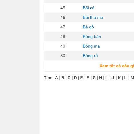
45
Bãi cá
46
Bãi tha ma
47
Bè gỗ
48
Bóng bàn
49
Bóng ma
50
Bóng rổ
Xem tất cả các g
Tìm:
A
|
B
|
C
|
D
|
E
|
F
|
G
|
H
|
I
|
J
|
K
|
L
|
M