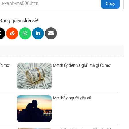
Đừng quên
chia sẻ
!
ấc mơ
Mơ thấy tiền và giải mã giấc mơ
Mơ thấy người yêu cũ