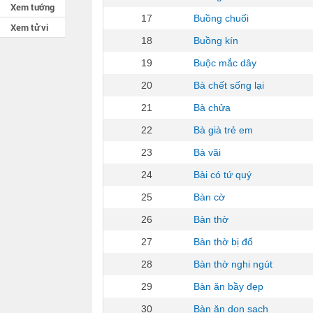
Xem tướng
17
Buồng chuối
Xem tử vi
18
Buồng kín
19
Buộc mắc dây
20
Bà chết sống lại
21
Bà chửa
22
Bà già trẻ em
23
Bà vãi
24
Bài có tứ quý
25
Bàn cờ
26
Bàn thờ
27
Bàn thờ bị đổ
28
Bàn thờ nghi ngút
29
Bàn ăn bầy đẹp
30
Bàn ăn dọn sạch