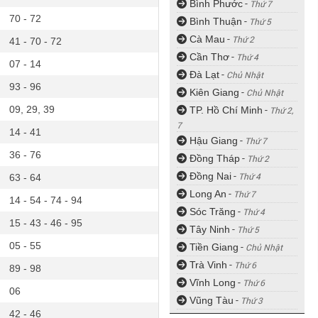
-
Bình Phước
Thứ 7
70 - 72
-
Bình Thuận
Thứ 5
-
Cà Mau
Thứ 2
41 - 70 - 72
-
Cần Thơ
Thứ 4
07 - 14
-
Đà Lạt
Chủ Nhật
93 - 96
-
Kiên Giang
Chủ Nhật
-
09, 29, 39
TP. Hồ Chí Minh
Thứ 2,
7
14 - 41
-
Hậu Giang
Thứ 7
36 - 76
-
Đồng Tháp
Thứ 2
-
Đồng Nai
Thứ 4
63 - 64
-
Long An
Thứ 7
14 - 54 - 74 - 94
-
Sóc Trăng
Thứ 4
15 - 43 - 46 - 95
-
Tây Ninh
Thứ 5
05 - 55
-
Tiền Giang
Chủ Nhật
-
Trà Vinh
Thứ 6
89 - 98
-
Vĩnh Long
Thứ 6
06
-
Vũng Tàu
Thứ 3
42 - 46