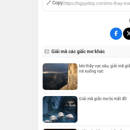
🔗 Copy:
Giải mã các giấc mơ khác
Mơ thấy vực sâu, giải mã gi
rơi xuống vực
Giải mã giấc mơ bị mất đồ