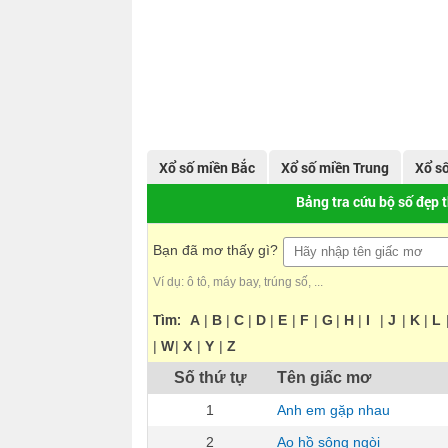
Xổ số miền Bắc
Xổ số miền Trung
Xổ s
Bảng tra cứu bộ số đẹp 
Bạn đã mơ thấy gì?
Ví dụ: ô tô, máy bay, trúng số, ...
Tìm:
A
|
B
|
C
|
D
|
E
|
F
|
G
|
H
|
I
|
J
|
K
|
L
|
W
|
X
|
Y
|
Z
Số thứ tự
Tên giấc mơ
1
Anh em gặp nhau
2
Ao hồ sông ngòi