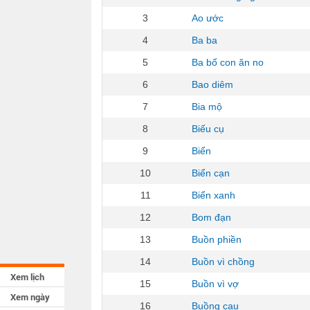
3
Ao ước
4
Ba ba
5
Ba bố con ăn no
6
Bao diêm
7
Bia mộ
8
Biếu cụ
9
Biển
10
Biển cạn
11
Biển xanh
12
Bom đạn
13
Buồn phiền
14
Buồn vì chồng
Xem lịch
15
Buồn vì vợ
Xem ngày
16
Buồng cau