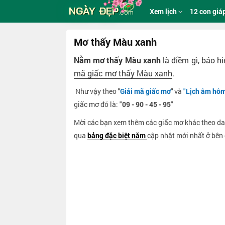
NGÀY ĐẸP
Xem lịch
12 con giá
.com
Mơ thấy Màu xanh
Nằm mơ thấy Màu xanh
là điềm gì, báo h
mã giấc mơ thấy Màu xanh
.
Như vậy theo
"
Giải mã giấc mơ
"
và
"
Lịch âm hô
giấc mơ đó là: "
09 - 90 - 45 - 95
"
Mời các bạn xem thêm các giấc mơ khác theo d
qua
bảng đặc biệt năm
cập nhật mới nhất ở bên 